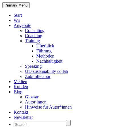
Primary Menu
Start
Wir
Angebote
Consulting
Coaching
Training
Überblick
Führung
Methoden
Nachhaltigkeit
Speaking
UD sustainability co:lab
Zukünftelabor
Medien
Kunden
Blog
Glossar
Autor:innen
Hinweise für Autor*innen
Kontakt
Newsletter