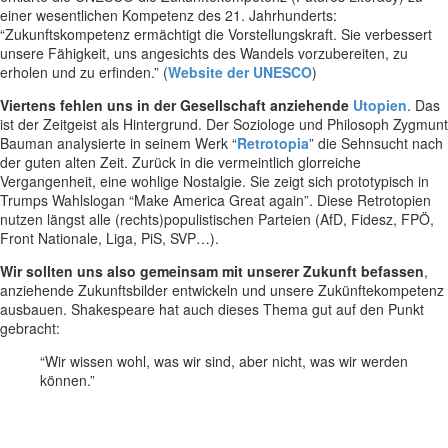
einer wesentlichen Kompetenz des 21. Jahrhunderts:
“Zukunftskompetenz ermächtigt die Vorstellungskraft. Sie verbessert
unsere Fähigkeit, uns angesichts des Wandels vorzubereiten, zu
erholen und zu erfinden.” (
Website der UNESCO
)
Viertens fehlen uns in der Gesellschaft anziehende
Utopien
. Das
ist der Zeitgeist als Hintergrund. Der Soziologe und Philosoph Zygmunt
Bauman analysierte in seinem Werk “
Retrotopia
” die Sehnsucht nach
der guten alten Zeit. Zurück in die vermeintlich glorreiche
Vergangenheit, eine wohlige Nostalgie. Sie zeigt sich prototypisch in
Trumps Wahlslogan “Make America Great again”. Diese Retrotopien
nutzen längst alle (rechts)populistischen Parteien (AfD, Fidesz, FPÖ,
Front Nationale, Liga, PiS, SVP…).
Wir sollten uns also gemeinsam mit unserer Zukunft befassen
,
anziehende Zukunftsbilder entwickeln und unsere Zukünftekompetenz
ausbauen. Shakespeare hat auch dieses Thema gut auf den Punkt
gebracht:
“Wir wissen wohl, was wir sind, aber nicht, was wir werden
können.”