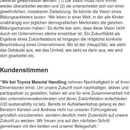
zweierlei gewährleistet werden: (1) Die Vision muss nicht immer
wieder überarbeitet werden und (2) sie unterscheidet sich von einer
gewöhnlichen, messbaren Zielsetzung. So könnte die Vision eines
Bildungsanbieters lauten: “Wir leben in einer Welt, in der alle Kinder
unabhängig von jeglichen demografischen Merkmalen die gleichen
Bildungschancen haben.” Es dürfte klar sein, dass diese Vision nicht
durch ein Unternehmen alleine erreichbar ist. Ein Zukunftsbild als
Ergebnis eines Zukünftelabors ist hingegen die möglichst konkrete
Beschreibung eines Unternehmens: Wo ist der (Haupt)Sitz, wie sieht
das Gebäude aus, wie das Umfeld, wie sieht es darin aus, wie wird
dort gearbeitet etc.
Kundenstimmen
“Wir bei Toyota Material Handling
nehmen Nachhaltigkeit in all ihren
Dimensionen ernst. Um unsere Zukunft noch nachhaltiger, aktiver und
partizipativer zu gestalten, haben wir uns für eine Zusammenarbeit mit
den unternehmensdemokraten und deren Zukünftelabor entschieden
(UD sustainability co:lab). Bereits im Auftaktworkshop gelang es den
Beratern Karsten und Andreas nicht nur unseren Führungskreis
gründlich vorzubereiten, sondern deutlich mehr Zuversicht auf unsere
Zukunft zu wecken. Wir freuen uns auf den nächsten Schritt
gemeinsam mit den beiden und unserer Belegschaft.”