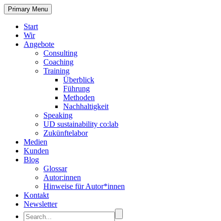
Primary Menu
Start
Wir
Angebote
Consulting
Coaching
Training
Überblick
Führung
Methoden
Nachhaltigkeit
Speaking
UD sustainability co:lab
Zukünftelabor
Medien
Kunden
Blog
Glossar
Autor:innen
Hinweise für Autor*innen
Kontakt
Newsletter