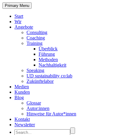
Primary Menu
Start
Wir
Angebote
Consulting
Coaching
Training
Überblick
Führung
Methoden
Nachhaltigkeit
Speaking
UD sustainability co:lab
Zukünftelabor
Medien
Kunden
Blog
Glossar
Autor:innen
Hinweise für Autor*innen
Kontakt
Newsletter