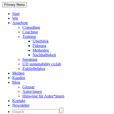
Primary Menu
Start
Wir
Angebote
Consulting
Coaching
Training
Überblick
Führung
Methoden
Nachhaltigkeit
Speaking
UD sustainability co:lab
Zukünftelabor
Medien
Kunden
Blog
Glossar
Autor:innen
Hinweise für Autor*innen
Kontakt
Newsletter