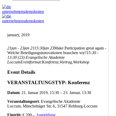
january, 2019
21
jan
- 23
jan 21
15:30
jan 23
Make Participation great again -
Welche Beteiligungsinnovationen brauchen wir?
15:30 -
13:30 (23)
Evangelische Akademie
Loccum
Eventformat:
Konferenz,
Vortrag,
Workshop
Event Details
VERANSTALTUNGSTYP
: Konferenz
Datum
: 21. Januar 2019, 15:30 – 23. Januar, 13:30
Veranstaltungsort
: Evangelische Akademie
Loccum, Münchehäger Str. 6, 31547 Rehburg-Loccum
Eintritt:
€ 200,-.
Anmeldung