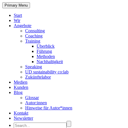
Primary Menu
Start
Wir
Angebote
Consulting
Coaching
Training
Überblick
Führung
Methoden
Nachhaltigkeit
Speaking
UD sustainability co:lab
Zukünftelabor
Medien
Kunden
Blog
Glossar
Autor:innen
Hinweise für Autor*innen
Kontakt
Newsletter