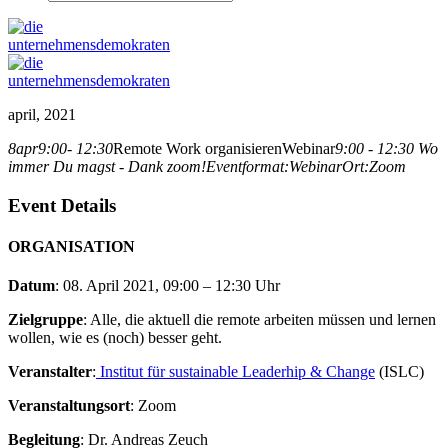
april, 2021
8
apr
9:00
- 12:30
Remote Work organisieren
Webinar
9:00 - 12:30
Wo
immer Du magst - Dank zoom!
Eventformat:
Webinar
Ort:
Zoom
Event Details
ORGANISATION
Datum
: 08. April 2021, 09:00 – 12:30 Uhr
Zielgruppe
: Alle, die aktuell die remote arbeiten müssen und lernen
wollen, wie es (noch) besser geht.
Veranstalter
:
Institut für sustainable Leaderhip & Change
(ISLC)
Veranstaltungsort
: Zoom
Begleitung
: Dr. Andreas Zeuch