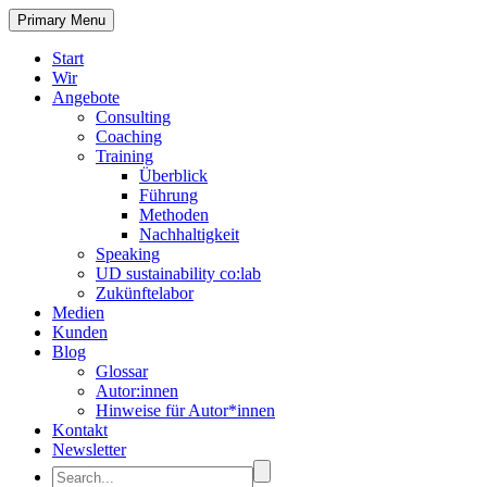
Primary Menu
Start
Wir
Angebote
Consulting
Coaching
Training
Überblick
Führung
Methoden
Nachhaltigkeit
Speaking
UD sustainability co:lab
Zukünftelabor
Medien
Kunden
Blog
Glossar
Autor:innen
Hinweise für Autor*innen
Kontakt
Newsletter