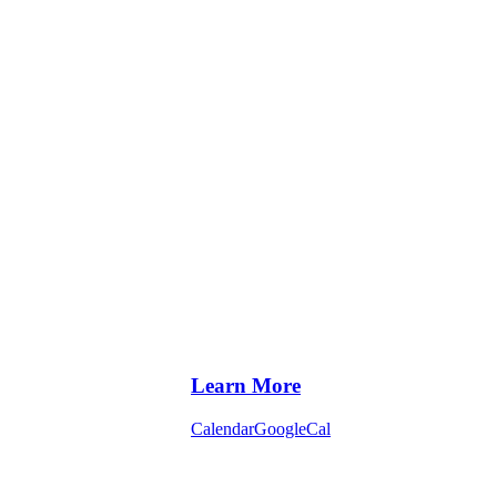
Learn More
Calendar
GoogleCal