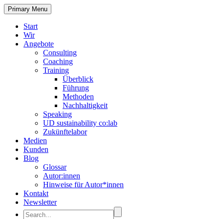
Primary Menu
Start
Wir
Angebote
Consulting
Coaching
Training
Überblick
Führung
Methoden
Nachhaltigkeit
Speaking
UD sustainability co:lab
Zukünftelabor
Medien
Kunden
Blog
Glossar
Autor:innen
Hinweise für Autor*innen
Kontakt
Newsletter