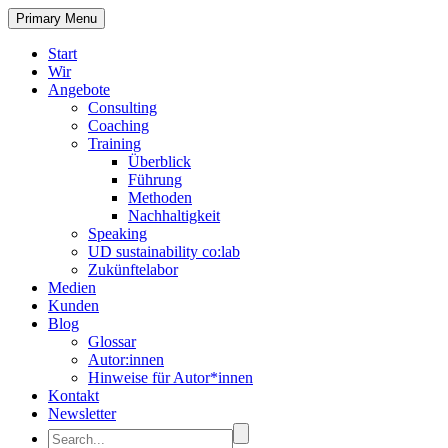
Primary Menu
Start
Wir
Angebote
Consulting
Coaching
Training
Überblick
Führung
Methoden
Nachhaltigkeit
Speaking
UD sustainability co:lab
Zukünftelabor
Medien
Kunden
Blog
Glossar
Autor:innen
Hinweise für Autor*innen
Kontakt
Newsletter