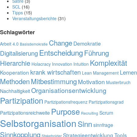
Satire
(3)
SCL
(16)
Tipps
(15)
Veranstaltungsberichte
(31)
Schlagwörter
Change
Demokratie
Arbeit 4.0
Basisdemokratie
Entscheidung
Führung
Digitalisierung
Komplexität
Hierarchie
Holacracy
Innovation
Intuition
krank wirtschaften
Lernen
Kooperation
Lean Management
Methoden
Mitbestimmung
Motivation
Musterbruch
Organisationsentwicklung
Nachhaltigkeit
Partizipation
Partizipationsfrequenz
Partizipationsgrad
Purpose
Partizipationsreichweite
Scrum
Recruiting
Selbstorganisation
Sinn
sinnfrage
Sinnkopplung
Strategieentwicklung
Tools
Stakeholder