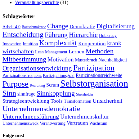
Veranstaltungsberichte
(31)
Schlagwörter
Change
Digitalisierung
Demokratie
Arbeit 4.0
Basisdemokratie
Entscheidung
Führung
Hierarchie
Holacracy
Komplexität
krank
Kooperation
Innovation
Intuition
Methoden
wirtschaften
Lernen
Lean Management
Mitbestimmung
Motivation
Nachhaltigkeit
Musterbruch
Partizipation
Organisationsentwicklung
Partizipationsreichweite
Partizipationsfrequenz
Partizipationsgrad
Selbstorganisation
Purpose
Scrum
Recruiting
Sinn
Sinnkopplung
sinnfrage
Stakeholder
Unsicherheit
Strategieentwicklung
Tools
Transformation
Unternehmensdemokratie
Unternehmensführung
Unternehmenskultur
Vertrauen
Unternehmenszweck
Verantwortung
Wachstum
Folge uns!