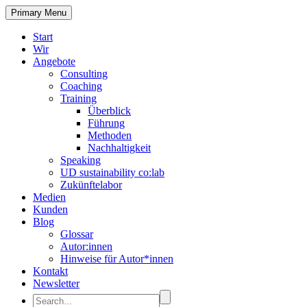
Primary Menu
Start
Wir
Angebote
Consulting
Coaching
Training
Überblick
Führung
Methoden
Nachhaltigkeit
Speaking
UD sustainability co:lab
Zukünftelabor
Medien
Kunden
Blog
Glossar
Autor:innen
Hinweise für Autor*innen
Kontakt
Newsletter