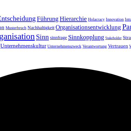
Entscheidung
Führung
Hierarchie
Holacracy
Innovation
Int
Pa
Organisationsentwicklung
on
Nachhaltigkeit
Musterbruch
ganisation
Sinn
Sinnkopplung
Str
sinnfrage
Stakeholder
Unternehmenskultur
Vertrauen
Unternehmenszweck
Verantwortung