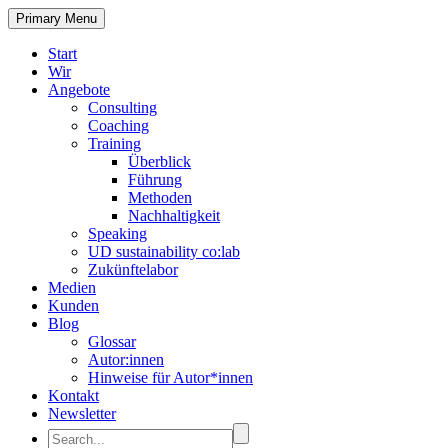
Primary Menu
Start
Wir
Angebote
Consulting
Coaching
Training
Überblick
Führung
Methoden
Nachhaltigkeit
Speaking
UD sustainability co:lab
Zukünftelabor
Medien
Kunden
Blog
Glossar
Autor:innen
Hinweise für Autor*innen
Kontakt
Newsletter