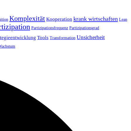
Komplexität
krank wirtschaften
Kooperation
uition
Lean
rtizipation
Partizipationsfrequenz
Partizipationsgrad
Unsicherheit
ategieentwicklung
Tools
Transformation
Wachstum