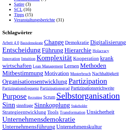
Satire
(3)
SCL
(16)
Tipps
(15)
Veranstaltungsberichte
(31)
Schlagwörter
Change
Digitalisierung
Demokratie
Arbeit 4.0
Basisdemokratie
Entscheidung
Führung
Hierarchie
Holacracy
Komplexität
krank
Kooperation
Innovation
Intuition
Methoden
wirtschaften
Lernen
Lean Management
Mitbestimmung
Motivation
Nachhaltigkeit
Musterbruch
Partizipation
Organisationsentwicklung
Partizipationsreichweite
Partizipationsfrequenz
Partizipationsgrad
Selbstorganisation
Purpose
Scrum
Recruiting
Sinn
Sinnkopplung
sinnfrage
Stakeholder
Unsicherheit
Strategieentwicklung
Tools
Transformation
Unternehmensdemokratie
Unternehmensführung
Unternehmenskultur