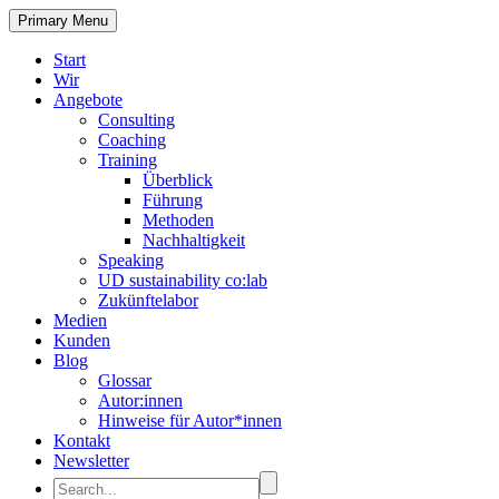
Primary Menu
Start
Wir
Angebote
Consulting
Coaching
Training
Überblick
Führung
Methoden
Nachhaltigkeit
Speaking
UD sustainability co:lab
Zukünftelabor
Medien
Kunden
Blog
Glossar
Autor:innen
Hinweise für Autor*innen
Kontakt
Newsletter