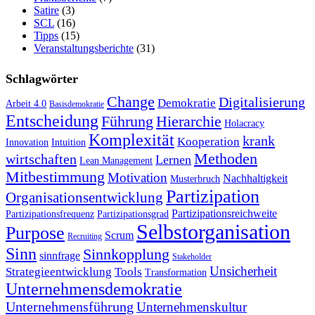
Satire
(3)
SCL
(16)
Tipps
(15)
Veranstaltungsberichte
(31)
Schlagwörter
Change
Digitalisierung
Demokratie
Arbeit 4.0
Basisdemokratie
Entscheidung
Führung
Hierarchie
Holacracy
Komplexität
krank
Kooperation
Innovation
Intuition
Methoden
wirtschaften
Lernen
Lean Management
Mitbestimmung
Motivation
Nachhaltigkeit
Musterbruch
Partizipation
Organisationsentwicklung
Partizipationsreichweite
Partizipationsfrequenz
Partizipationsgrad
Selbstorganisation
Purpose
Scrum
Recruiting
Sinn
Sinnkopplung
sinnfrage
Stakeholder
Unsicherheit
Strategieentwicklung
Tools
Transformation
Unternehmensdemokratie
Unternehmensführung
Unternehmenskultur