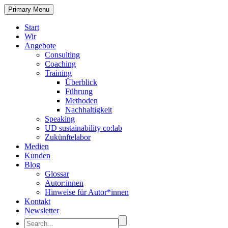
Primary Menu
Start
Wir
Angebote
Consulting
Coaching
Training
Überblick
Führung
Methoden
Nachhaltigkeit
Speaking
UD sustainability co:lab
Zukünftelabor
Medien
Kunden
Blog
Glossar
Autor:innen
Hinweise für Autor*innen
Kontakt
Newsletter