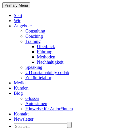
Primary Menu
Start
Wir
Angebote
Consulting
Coaching
Training
Überblick
Führung
Methoden
Nachhaltigkeit
Speaking
UD sustainability co:lab
Zukünftelabor
Medien
Kunden
Blog
Glossar
Autor:innen
Hinweise für Autor*innen
Kontakt
Newsletter