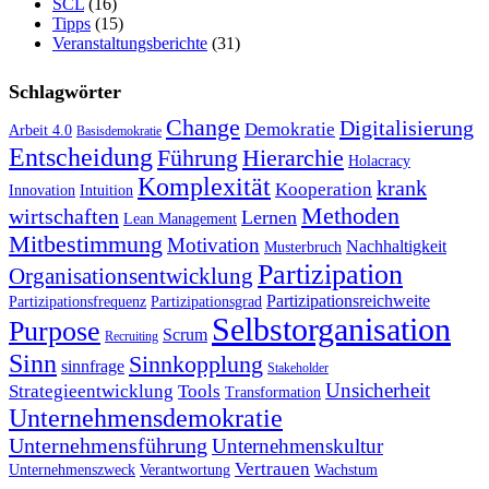
SCL
(16)
Tipps
(15)
Veranstaltungsberichte
(31)
Schlagwörter
Change
Digitalisierung
Demokratie
Arbeit 4.0
Basisdemokratie
Entscheidung
Führung
Hierarchie
Holacracy
Komplexität
krank
Kooperation
Innovation
Intuition
Methoden
wirtschaften
Lernen
Lean Management
Mitbestimmung
Motivation
Nachhaltigkeit
Musterbruch
Partizipation
Organisationsentwicklung
Partizipationsreichweite
Partizipationsfrequenz
Partizipationsgrad
Selbstorganisation
Purpose
Scrum
Recruiting
Sinn
Sinnkopplung
sinnfrage
Stakeholder
Unsicherheit
Strategieentwicklung
Tools
Transformation
Unternehmensdemokratie
Unternehmensführung
Unternehmenskultur
Vertrauen
Unternehmenszweck
Verantwortung
Wachstum