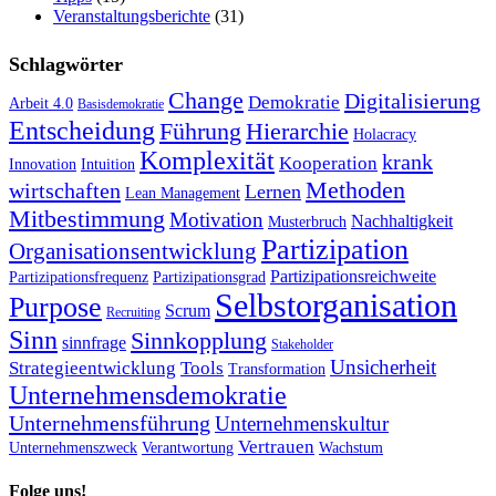
Veranstaltungsberichte
(31)
Schlagwörter
Change
Digitalisierung
Demokratie
Arbeit 4.0
Basisdemokratie
Entscheidung
Führung
Hierarchie
Holacracy
Komplexität
krank
Kooperation
Innovation
Intuition
Methoden
wirtschaften
Lernen
Lean Management
Mitbestimmung
Motivation
Nachhaltigkeit
Musterbruch
Partizipation
Organisationsentwicklung
Partizipationsreichweite
Partizipationsfrequenz
Partizipationsgrad
Selbstorganisation
Purpose
Scrum
Recruiting
Sinn
Sinnkopplung
sinnfrage
Stakeholder
Unsicherheit
Strategieentwicklung
Tools
Transformation
Unternehmensdemokratie
Unternehmensführung
Unternehmenskultur
Vertrauen
Unternehmenszweck
Verantwortung
Wachstum
Folge uns!