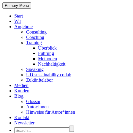
Primary Menu
Start
Wir
Angebote
Consulting
Coaching
Training
Überblick
Führung
Methoden
Nachhaltigkeit
Speaking
UD sustainability co:lab
Zukünftelabor
Medien
Kunden
Blog
Glossar
Autor:innen
Hinweise für Autor*innen
Kontakt
Newsletter