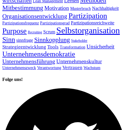
Methoden
wirtschaften
Lernen
Lean Management
Mitbestimmung
Motivation
Nachhaltigkeit
Musterbruch
Partizipation
Organisationsentwicklung
Partizipationsreichweite
Partizipationsfrequenz
Partizipationsgrad
Selbstorganisation
Purpose
Scrum
Recruiting
Sinn
Sinnkopplung
sinnfrage
Stakeholder
Unsicherheit
Strategieentwicklung
Tools
Transformation
Unternehmensdemokratie
Unternehmensführung
Unternehmenskultur
Vertrauen
Unternehmenszweck
Verantwortung
Wachstum
Folge uns!