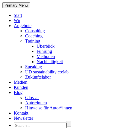
Primary Menu
Start
Wir
Angebote
Consulting
Coaching
Training
Überblick
Führung
Methoden
Nachhaltigkeit
Speaking
UD sustainability co:lab
Zukünftelabor
Medien
Kunden
Blog
Glossar
Autor:innen
Hinweise für Autor*innen
Kontakt
Newsletter