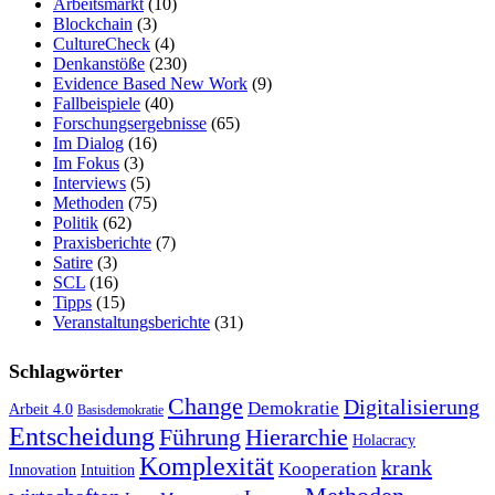
Arbeitsmarkt
(10)
Blockchain
(3)
CultureCheck
(4)
Denkanstöße
(230)
Evidence Based New Work
(9)
Fallbeispiele
(40)
Forschungsergebnisse
(65)
Im Dialog
(16)
Im Fokus
(3)
Interviews
(5)
Methoden
(75)
Politik
(62)
Praxisberichte
(7)
Satire
(3)
SCL
(16)
Tipps
(15)
Veranstaltungsberichte
(31)
Schlagwörter
Change
Digitalisierung
Demokratie
Arbeit 4.0
Basisdemokratie
Entscheidung
Führung
Hierarchie
Holacracy
Komplexität
krank
Kooperation
Innovation
Intuition