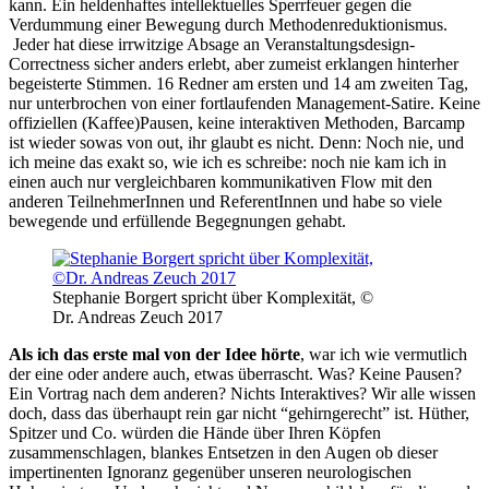
kann. Ein heldenhaftes intellektuelles Sperrfeuer gegen die
Verdummung einer Bewegung durch Methodenreduktionismus.
Jeder hat diese irrwitzige Absage an Veranstaltungsdesign-
Correctness sicher anders erlebt, aber zumeist erklangen hinterher
begeisterte Stimmen. 16 Redner am ersten und 14 am zweiten Tag,
nur unterbrochen von einer fortlaufenden Management-Satire. Keine
offiziellen (Kaffee)Pausen, keine interaktiven Methoden, Barcamp
ist wieder sowas von out, ihr glaubt es nicht. Denn: Noch nie, und
ich meine das exakt so, wie ich es schreibe: noch nie kam ich in
einen auch nur vergleichbaren kommunikativen Flow mit den
anderen TeilnehmerInnen und ReferentInnen und habe so viele
bewegende und erfüllende Begegnungen gehabt.
Stephanie Borgert spricht über Komplexität, ©
Dr. Andreas Zeuch 2017
Als ich das erste mal von der Idee hörte
, war ich wie vermutlich
der eine oder andere auch, etwas überrascht. Was? Keine Pausen?
Ein Vortrag nach dem anderen? Nichts Interaktives? Wir alle wissen
doch, dass das überhaupt rein gar nicht “gehirngerecht” ist. Hüther,
Spitzer und Co. würden die Hände über Ihren Köpfen
zusammenschlagen, blankes Entsetzen in den Augen ob dieser
impertinenten Ignoranz gegenüber unseren neurologischen