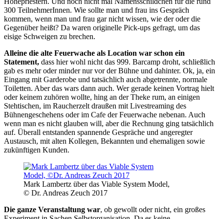
Hohepriestern. Und noch nicht mal Namensschildchen für die rund
300 TeilnehmerInnen. Wie sollte man und frau ins Gespräch
kommen, wenn man und frau gar nicht wissen, wie der oder die
Gegenüber heißt? Da waren originelle Pick-ups gefragt, um das
eisige Schweigen zu brechen.
Alleine die alte Feuerwache als Location war schon ein
Statement,
dass hier wohl nicht das 999. Barcamp droht, schließlich
gab es mehr oder minder nur vor der Bühne und dahinter. Ok, ja, ein
Eingang mit Garderobe und tatsächlich auch abgetrennte, normale
Toiletten. Aber das wars dann auch. Wer gerade keinen Vortrag hielt
oder keinem zuhören wollte, hing an der Theke rum, an einigen
Stehtischen, im Raucherzelt draußen mit Livestreaming des
Bühnengeschehens oder im Cafe der Feuerwache nebenan. Auch
wenn man es nicht glauben will, aber die Rechnung ging tatsächlich
auf. Überall entstanden spannende Gespräche und angeregter
Austausch, mit alten Kollegen, Bekannten und ehemaligen sowie
zukünftigen Kunden.
Mark Lambertz über das Viable System Model,
© Dr. Andreas Zeuch 2017
Die ganze Veranstaltung war
, ob gewollt oder nicht, ein großes
Experiment in Sachen Selbstorganisation. Da es keine