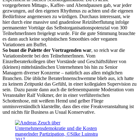
vorgegebenen Mittags-, Kaffee- und Abendpausen gab, war jeder
gezwungen, auf den eigenen Rhythmus zu achten und die eigenen
Bedürfnisse angemessen zu würdigen. Durchaus interessant, wie
hier durch eine massive und gnadenlose Reizüberflutung infolge
permanenter Vorträge das Selbstorganisationspotenzial von 300
TeilnehmerInnen freigelegt wurde. Für die gute Stimmung brauchte
es dann auch keine sophistischen Smoothies oder veganen
Variationen am Buffet.
So bunt die Palette der Vortragenden war
, so reich war die
Variationsbreite bei den TeilnehmerInnen. Vom
Einzelberaterkollegen über Vorstände und Geschäftsführer von
(kleinen) mittelständischen Unternehmen bis hin zu Senior
Managern diverser Konzerne – natürlich aus allen möglichen
Branchen. Die übliche BeraterInnenschwemme blieb aus, ich hatte
zu keinem Zeitpunkt das Gefühl, in einer kollegialen Supervision zu
sein. Dazu passte dann auch die tiefenentspannte Moderation vom
Veranstalter Ralf Volkmer, der in einer verführerischen
Schottenhose, mit weißem Hemd und gelber Fliege
unmissverständlich klarstellte, dass dies eine Freakveranstaltung ist
und nichts für Business as Usual Konservative.