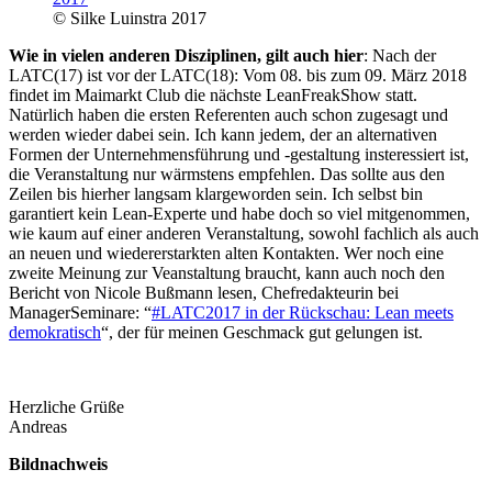
© Silke Luinstra 2017
Wie in vielen anderen Disziplinen, gilt auch hier
: Nach der
LATC(17) ist vor der LATC(18): Vom 08. bis zum 09. März 2018
findet im Maimarkt Club die nächste LeanFreakShow statt.
Natürlich haben die ersten Referenten auch schon zugesagt und
werden wieder dabei sein. Ich kann jedem, der an alternativen
Formen der Unternehmensführung und -gestaltung insteressiert ist,
die Veranstaltung nur wärmstens empfehlen. Das sollte aus den
Zeilen bis hierher langsam klargeworden sein. Ich selbst bin
garantiert kein Lean-Experte und habe doch so viel mitgenommen,
wie kaum auf einer anderen Veranstaltung, sowohl fachlich als auch
an neuen und wiedererstarkten alten Kontakten. Wer noch eine
zweite Meinung zur Veanstaltung braucht, kann auch noch den
Bericht von Nicole Bußmann lesen, Chefredakteurin bei
ManagerSeminare: “
#LATC2017 in der Rückschau: Lean meets
demokratisch
“, der für meinen Geschmack gut gelungen ist.
Herzliche Grüße
Andreas
Bildnachweis