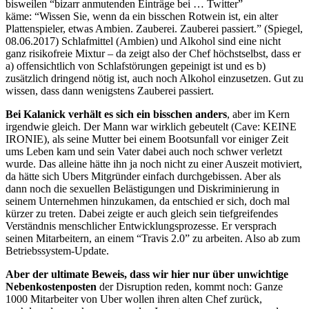
bisweilen “bizarr anmutenden Einträge bei … Twitter”
käme: “Wissen Sie, wenn da ein bisschen Rotwein ist, ein alter
Plattenspieler, etwas Ambien. Zauberei. Zauberei passiert.” (Spiegel,
08.06.2017) Schlafmittel (Ambien) und Alkohol sind eine nicht
ganz risikofreie Mixtur – da zeigt also der Chef höchstselbst, dass er
a) offensichtlich von Schlafstörungen gepeinigt ist und es b)
zusätzlich dringend nötig ist, auch noch Alkohol einzusetzen. Gut zu
wissen, dass dann wenigstens Zauberei passiert.
Bei Kalanick verhält es sich ein bisschen anders
, aber im Kern
irgendwie gleich. Der Mann war wirklich gebeutelt (Cave: KEINE
IRONIE), als seine Mutter bei einem Bootsunfall vor einiger Zeit
ums Leben kam und sein Vater dabei auch noch schwer verletzt
wurde. Das alleine hätte ihn ja noch nicht zu einer Auszeit motiviert,
da hätte sich Ubers Mitgründer einfach durchgebissen. Aber als
dann noch die sexuellen Belästigungen und Diskriminierung in
seinem Unternehmen hinzukamen, da entschied er sich, doch mal
kürzer zu treten. Dabei zeigte er auch gleich sein tiefgreifendes
Verständnis menschlicher Entwicklungsprozesse. Er versprach
seinen Mitarbeitern, an einem “Travis 2.0” zu arbeiten. Also ab zum
Betriebssystem-Update.
Aber der ultimate Beweis, dass wir hier nur über unwichtige
Nebenkostenposten
der Disruption reden, kommt noch: Ganze
1000 Mitarbeiter von Uber wollen ihren alten Chef zurück,