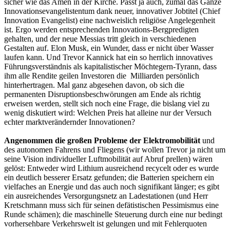
sicher wie das Amen in der Kirche. Passt ja auch, zumal das Ganze
Innovationsevangelistentum dank neuer, innovativer Jobtitel (Chief
Innovation Evangelist) eine nachweislich religiöse Angelegenheit
ist. Ergo werden entsprechenden Innovations-Bergpredigten
gehalten, und der neue Messias tritt gleich in verschiedenen
Gestalten auf. Elon Musk, ein Wunder, dass er nicht über Wasser
laufen kann. Und Trevor Kannick hat ein so herrlich innovatives
Führungsverständnis als kapitalistischer Möchtegern-Tyrann, dass
ihm alle Rendite geilen Investoren die Milliarden persönlich
hinterhertragen. Mal ganz abgesehen davon, ob sich die
permanenten Disruptionsbeschwörungen am Ende als richtig
erweisen werden, stellt sich noch eine Frage, die bislang viel zu
wenig diskutiert wird: Welchen Preis hat alleine nur der Versuch
echter marktverändernder Innovationen?
Angenommen die großen Probleme der Elektromobilität
und
des autonomen Fahrens und Fliegens (wir wollen Trevor ja nicht um
seine Vision individueller Luftmobilität auf Abruf prellen) wären
gelöst: Entweder wird Lithium ausreichend recycelt oder es wurde
ein deutlich besserer Ersatz gefunden; die Batterien speichern ein
vielfaches an Energie und das auch noch signifikant länger; es gibt
ein ausreichendes Versorgungsnetz an Ladestationen (und Herr
Kretschmann muss sich für seinen defätistischen Pessimismus eine
Runde schämen); die maschinelle Steuerung durch eine nur bedingt
vorhersehbare Verkehrswelt ist gelungen und mit Fehlerquoten