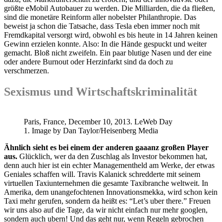
größte eMobil Autobauer zu werden. Die Milliarden, die da fließen,
sind die monetäre Reinform aller nobelster Philanthropie. Das
beweist ja schon die Tatsache, dass Tesla eben immer noch mit
Fremdkapital versorgt wird, obwohl es bis heute in 14 Jahren keinen
Gewinn erzielen konnte. Also: In die Hände gespuckt und weiter
gemacht. Bloß nicht zweifeln. Ein paar blutige Nasen und der eine
oder andere Burnout oder Herzinfarkt sind da doch zu
verschmerzen.
Sexismus und Wirtschaftskriminalität
Paris, France, December 10, 2013. LeWeb Day
1. Image by Dan Taylor/Heisenberg Media
Ähnlich sieht es bei einem der anderen gaaanz großen Player
aus.
Glücklich, wer da den Zuschlag als Investor bekommen hat,
denn auch hier ist ein echter Managementheld am Werke, der etwas
Geniales schaffen will. Travis Kalanick schredderte mit seinem
virtuellen Taxiunternehmen die gesamte Taxibranche weltweit. In
Amerika, dem unangefochtenen Innovationsmekka, wird schon kein
Taxi mehr gerufen, sondern da heißt es: “Let’s uber there.” Freuen
wir uns also auf die Tage, da wir nicht einfach nur mehr googlen,
sondern auch ubern! Und das geht nur, wenn Regeln gebrochen