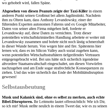
wo gehobelt wird, fallen Späne.
Abgesehen von diesen Peanuts zeigte der Taxi-Killer
in einem
anderen Punkt seinen Großmut bei allem Jagdinstinkt. Nachdem
ihm zu Ohren kam, dass Anthony Levandowsky, einer der
führenden Experten autonomen Fahrens und ex Google Mitarbeiter,
Daten von seiner alten Firma mitgehen ließ, forderte er
Levandowsky auf, diese Daten zu vernichten. Trotz dieser
potentiellen wirtschaftskriminellen Handlung arbeitete er weiter mit
Levandowsky zusammen und bohrte nicht noch lästig schmerzhaft
in dieser Wunde herum. Von wegen hire and fire. Spätestens hier
lernen wir, dass es im Silicon Valley auch sozial zugehen kann,
wenn potentiellen Wirtschaftsstraftätern tiefgreifendes Vertrauen
entgegengebracht wird. Bei uns hätte sich sicherlich irgendeine
altvordere Staatsanwaltschaft eingeschaltet, um diesen Vorwürfen
nachzugehen und am Ende sogar strafrechtliche Konsequenzen zu
ziehen. Und das wäre sicherlich das Ende der Mobilitätsdisruption
gewesen!
Selbstausbeutung
Musk und Kalanick sind, ohne es selbst zu merken, auch echte
Bibel-Disruptoren.
Ihr Leitmotto lautet offensichtlich: Wie ich Dir,
so ich mir! Musk stellte neulich in einem Tweet dar, wie es zu seinen