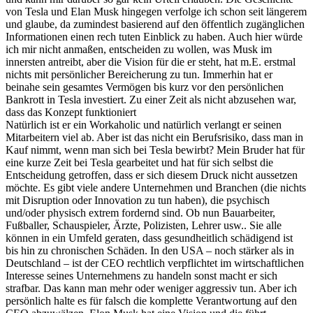
von Tesla und Elan Musk hingegen verfolge ich schon seit längerem
und glaube, da zumindest basierend auf den öffentlich zugänglichen
Informationen einen rech tuten Einblick zu haben. Auch hier würde
ich mir nicht anmaßen, entscheiden zu wollen, was Musk im
innersten antreibt, aber die Vision für die er steht, hat m.E. erstmal
nichts mit persönlicher Bereicherung zu tun. Immerhin hat er
beinahe sein gesamtes Vermögen bis kurz vor den persönlichen
Bankrott in Tesla investiert. Zu einer Zeit als nicht abzusehen war,
dass das Konzept funktioniert
Natürlich ist er ein Workaholic und natürlich verlangt er seinen
Mitarbeitern viel ab. Aber ist das nicht ein Berufsrisiko, dass man in
Kauf nimmt, wenn man sich bei Tesla bewirbt? Mein Bruder hat für
eine kurze Zeit bei Tesla gearbeitet und hat für sich selbst die
Entscheidung getroffen, dass er sich diesem Druck nicht aussetzen
möchte. Es gibt viele andere Unternehmen und Branchen (die nichts
mit Disruption oder Innovation zu tun haben), die psychisch
und/oder physisch extrem fordernd sind. Ob nun Bauarbeiter,
Fußballer, Schauspieler, Ärzte, Polizisten, Lehrer usw.. Sie alle
können in ein Umfeld geraten, dass gesundheitlich schädigend ist
bis hin zu chronischen Schäden. In den USA – noch stärker als in
Deutschland – ist der CEO rechtlich verpflichtet im wirtschaftlichen
Interesse seines Unternehmens zu handeln sonst macht er sich
strafbar. Das kann man mehr oder weniger aggressiv tun. Aber ich
persönlich halte es für falsch die komplette Verantwortung auf den