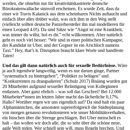
werden, die ohnehin nur für kreativitätskastrierte deutsche
Bürokratenwallache sinnvoll erscheinen. Es wurde Zeit, dass da
einer wir Travis Kalanick aus dem scheinbaren Nichts auftaucht und
einfach über alles drüber walzt, was sich ihm in den Weg stellt
(vielleicht sollten deutsche Panzerhersteller ihn mal modellieren für
einen Leopard 4.0!). Da sind Sätze wie “Angst ist eine Krankheit,
was immer du willst, hol es dir.” echt willkommen. Aber natürlich
geht es noch viel besser: “Wir sind in einer politischen Kampagne,
der Kandidat ist Uber, und der Gegner ist ein Arschloch namens
Taxi.” Hey, that’s it. Disruption braucht klare Worte und handfeste
Taten!
Und das gilt dann natürlich auch für sexuelle Bedürfnisse.
Wäre
ja auch irgendwie langweilig, wenn es nur darum ginge, Partner
“systematisch zu hintergehen”, “Politiker zu belügen” und
“Konkurrenten zu drangsalieren” (Schulz 2017) Bislang wurden gut
20 Mitarbeiter aufgrund sexueller Belästigung von Kolleginnen
entlassen. Aber ganz ehrlich – was soll das Geschrei? Bei 12.000
Mitarbeiter*innen im letzten Jahre macht das lächerliche 0,17%.
Hallo? Worüber regen wir uns eigentlich auf? Da sind halt ein paar
Alphamännchen, die ansonsten supererfolgreich die Städteplanung
von morgen genauso revolutionieren wie unser Mobilitätsverhalten,
ein bisschen über die Strenge geschlagen. Bei Uber menschelt es
halt – das wollen wir doch alle, die so sehr über die schöne neue,
agile Welt reden. Wer schnell sein will, muss Regeln brechen. Und