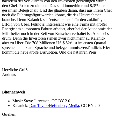
nachdem der vor kurzem von den Investoren gezwungen wurde,
den Chef-Posten zu räumen. Das sind immerhin rund 8,3% der
gesamten Belegschaft. Und die glauben daran, dass aus ihrem Chef
noch die Führungsfigur werden könne, die das Unternehmen
brauche. Denn Kalanick sei “entscheidend” für den zukünftigen
Erfolg von Uber. Fußnote: Interessant wie eine Firma mit großer
Energie am autonomen Fahren arbeitet, aber bei der Autonomie der
Mitarbeiter noch in der Zeit von Kutschen verhaftet ist. Aber sei’s
drum. Denn die Investoren stehen zwar nicht mehr zu Kalanick,
aber zu Uber. Die 708 Millionen US $ Verlust im ersten Quartal
sprechen eine klare Sprache und belegen unmissverständlich: Hier
kommt die neue große Disruption. Und die hat ihren Preis.
Herzliche Grüße
Andreas
Bildnachweis
Musk: Steve Jurvetson, CC BY 2.0
Kalanick:
Dan Taylor/Heisenberg Media
, CC BY 2.0
Quellen