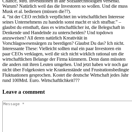
Chance, Mrd. Investitionen in alte Sozialtechnologien versenkt.
Warum? Natürlich weil das die Investoren so wollen. Und die muss
Musk et al. bedienen (müssen die??).
4. “ist der CEO rechtlich verpflichtet im wirtschaftlichen Interesse
seines Unternehmens zu handeln sonst macht er sich strafbar.” –
glaubst du ernsthaft, dass es wirtschaftlicher ist, die Belegschaft in
Denkende und Handelnde zu unterscheiden? Und topdown
anzuweisen? All deren natürlich Kreativität in
Vorschlagswesensärgen zu beerdigen? Glaubst Du das? Ich nicht.
Interessante These: Vielleicht sollten mal ein paar Investoren ein
paar CEOs verklagen, weil die sich nicht wirklich rational um die
wirtschaftlichen Belange der Firma kümmern. Denn dann müssten
die anders mit ihren Leuten umgehen. Und jetzt haben wir noch gar
nicht über Folgekosten wie Krankenstände und Frustrationsbedingte
Fluktuationen gesprochen. Kostet die deutsche Wirtschaft jedes Jahr
rund 100Mrd. Euro. Wirtschaftlichkeit???
Leave
a comment