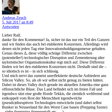
Andreas Zeuch
5. Juli 2017 an 8:49
Antworten
Lieber Ralf,
danke für den Kommentar! Ja, sicher ist das nur ein Teil des Ganzen
und wir finden das auch bei etablierten Konzernen. Allerdings wird
denen nicht jeden Tag eine Innovationshuldigungsmesse gehalten.
Genau dieses ∆, diese völllig schräge Differenz zwischen
(potentieller!) technologischer Disruption und Zementierung alter
tayloristischer Organisationskultur regt mich auf. Diese Differenz
finden wir bei den etablierten Konzernen nicht. Deshalb sind die –
so idiotisch es ist – in sich schlüssig.
Und mich nervt das zumeist unreflektierte deutsche Anbiedern ans
Silicon Valley. So, als ob wir selbst nicht genug zu bieten hätten.
Dabei ist dieses Valley doch gerade im aktuellen Amerika eine ganz
offensichtliche Blase. Das Land befindet sich im freien Fall und
irgendwo sitzt eine große Horde Tekkis, die ziemlich weltfremd und
entkoppelt vom Rest der Menschheit irgendwelche
(pseudo)disruptiven Technologien entwickeln (und dabei selbst
Bunker in Neuseeland für den Worst Case bauen (Prepping Szene)
– siehe #prepping #preppertalk etc. …).