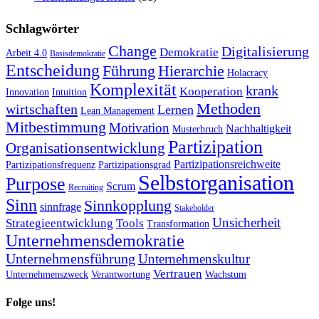
Schlagwörter
Change
Digitalisierung
Demokratie
Arbeit 4.0
Basisdemokratie
Entscheidung
Führung
Hierarchie
Holacracy
Komplexität
krank
Kooperation
Innovation
Intuition
Methoden
wirtschaften
Lernen
Lean Management
Mitbestimmung
Motivation
Nachhaltigkeit
Musterbruch
Partizipation
Organisationsentwicklung
Partizipationsreichweite
Partizipationsfrequenz
Partizipationsgrad
Selbstorganisation
Purpose
Scrum
Recruiting
Sinn
Sinnkopplung
sinnfrage
Stakeholder
Unsicherheit
Strategieentwicklung
Tools
Transformation
Unternehmensdemokratie
Unternehmensführung
Unternehmenskultur
Vertrauen
Unternehmenszweck
Verantwortung
Wachstum
Folge uns!