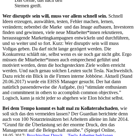
Das Genie, das nach den
Sternen greift.
Wer disruptiv sein will, muss vor allem schnell sein.
Schnell
Ideen erzeugen, auswählen, testen, Fehler machen, lernen,
verändern; nebenbei die Marke und das Image aufbauen, Investoren
finden und gewinnen, viele neue Mitarbeiter*innen rekrutieren,
herausragende Marketingkampagnen entwickeln und durchführen,
und so weiter und so fort. Kurz: Wer disruptiv sein will muss
Vollgas geben. Da darf nicht lange gezögert werden. Die
Konkurrenz schläft nie, selbst wenn es sie noch gar nicht gibt. Ergo
müssen die Mitarbeiter*innen auch entsprechend geführt und
motiviert werden, denn die hochgesteckten Ziele wollen erreicht
werden. Und nach genau solchen Leuten sucht Tesla. Nachweislich.
Dazu reicht ein Blick in die Firmen interne Jobbörse. Aktuell (Stand
20.06.2017) wurde ein EHSS Manager gesucht. Der hat dann
natürlich passenderweise die Aufgabe, (to) “stimulate enthusiasm
and commitment in others to accomplish common objectives.”
Logisch, kann ja nicht jeder so abgehen wie Elon höchst selbst.
Bei dem Tempo kommt es halt mal zu Kollateralschaden
, wie
soll sich das den vermeiden lassen? Der Guardian berichtete denn
auch von 100 Notarzteinsätzen bei Arbeitern alleine im Jahr 2014.
“Grund für die Überlastung sei der enorme Druck, den das
Management auf die Belegschaft ausübe.” (Spiegel Online,
19.05.2017:
Psychischer Druck – Tesla Arbeiter beklagen