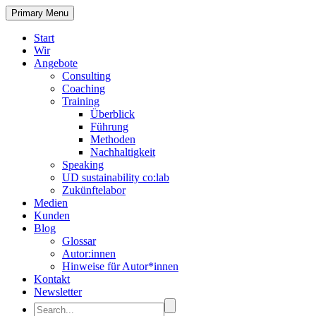
Primary Menu
Start
Wir
Angebote
Consulting
Coaching
Training
Überblick
Führung
Methoden
Nachhaltigkeit
Speaking
UD sustainability co:lab
Zukünftelabor
Medien
Kunden
Blog
Glossar
Autor:innen
Hinweise für Autor*innen
Kontakt
Newsletter