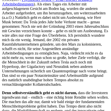
Arbeitsbedingungen
). Als eines Tages ein Arbeiter mit
aufgeschlagenem Gesicht am Boden lag, wurden die anderen
Arbeiter aufgefordert, um ihn herumzugehen, um weiterzuarbeiten
(a.a.O.) Natürlich geht es dabei nicht um Ausbeutung, wie Herr
Musk betont: Da Tesla jedes Jahr hohe Verluste macht – genau
genommen: Noch nie seit der Gründung 2003 einen Jahresabschluss
mit Gewinn verzeichnen konnte – gehe es nicht um Ausbeutung. Es
wäre alles nur eine Frage des Überlebens. Ich persönlich wundere
mich da ein wenig. Jemand, der 2002 ein privates
Raumfahrtunternehmen gründete, um den Mars zu kolonisieren,
schafft es nicht, für seine Angestellten anständige
Arbeitsbedingungen zu ermöglichen. Naja, vielleicht reicht es da
nicht mehr zu, wenn man schon so große, hehre Ziele verfolgt, die
die Menschheit in der Zukunft neben Tesla auch noch mit
Hyperloop, der Gigafactory und Neuralink neben anderen
Unternehmungen sicherlich um Quantensprünge nach vorne bringt.
Das sind so ein paar Notarzteinsätze und Arbeitsunfälle aufgrund
des natürlich unabdingbar hohen Tempos absolut zu
vernachlässigender Kollateralschaden.
Denn selbstverständlich geht es nicht darum,
dass die Investoren
irgendwann mal – endlich – eine richtig feiste Rendite sehen wollen.
Die machen das alle nur, damit wir bald einige der fundamentalen
Menschheitsprobleme gelöst haben. Das Tempo dient also nicht
dazu, die Marktführerschaft zu erobern, und der innovativste oder