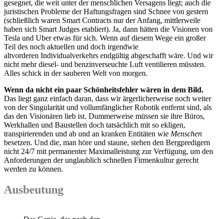
gesegnet, die weit unter der menschlichen Versagens liegt; auch die
juristischen Probleme der Haftungsfragen sind Schnee von gestern
(schließlich waren Smart Contracts nur der Anfang, mittlerweile
haben sich Smart Judges etabliert). Ja, dann hätten die Visionen von
Tesla und Uber etwas für sich. Wenn auf diesem Wege ein großer
Teil des noch aktuellen und doch irgendwie
altvorderen Individualverkehrs endgültig abgeschafft wäre. Und wir
nicht mehr diesel- und benzinverseuchte Luft ventilieren müssten.
Alles schick in der sauberen Welt von morgen.
Wenn da nicht ein paar Schönheitsfehler wären in dem Bild.
Das liegt ganz einfach daran, dass wir ärgerlicherweise noch weiter
von der Singularität und vollumfänglicher Robotik entfernt sind, als
das den Visionären lieb ist. Dummerweise müssen sie ihre Büros,
Werkhallen und Baustellen doch tatsächlich mit so ekligen,
transpirierenden und ab und an kranken Entitäten wie
Menschen
besetzen. Und die, man höre und staune, stehen den Bergpredigern
nicht 24/7 mit permanenter Maximalleistung zur Verfügung, um den
Anforderungen der unglaublich schnellen Firmenkultur gerecht
werden zu können.
Ausbeutung