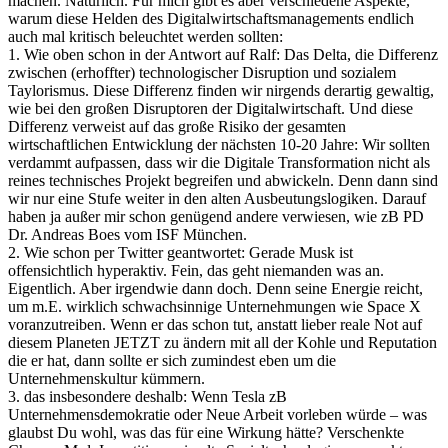
machen. Natürlich. Für mich gibt es aber verschiedene Aspekte,
warum diese Helden des Digitalwirtschaftsmanagements endlich
auch mal kritisch beleuchtet werden sollten:
1. Wie oben schon in der Antwort auf Ralf: Das Delta, die Differenz
zwischen (erhoffter) technologischer Disruption und sozialem
Taylorismus. Diese Differenz finden wir nirgends derartig gewaltig,
wie bei den großen Disruptoren der Digitalwirtschaft. Und diese
Differenz verweist auf das große Risiko der gesamten
wirtschaftlichen Entwicklung der nächsten 10-20 Jahre: Wir sollten
verdammt aufpassen, dass wir die Digitale Transformation nicht als
reines technisches Projekt begreifen und abwickeln. Denn dann sind
wir nur eine Stufe weiter in den alten Ausbeutungslogiken. Darauf
haben ja außer mir schon genügend andere verwiesen, wie zB PD
Dr. Andreas Boes vom ISF München.
2. Wie schon per Twitter geantwortet: Gerade Musk ist
offensichtlich hyperaktiv. Fein, das geht niemanden was an.
Eigentlich. Aber irgendwie dann doch. Denn seine Energie reicht,
um m.E. wirklich schwachsinnige Unternehmungen wie Space X
voranzutreiben. Wenn er das schon tut, anstatt lieber reale Not auf
diesem Planeten JETZT zu ändern mit all der Kohle und Reputation
die er hat, dann sollte er sich zumindest eben um die
Unternehmenskultur kümmern.
3. das insbesondere deshalb: Wenn Tesla zB
Unternehmensdemokratie oder Neue Arbeit vorleben würde – was
glaubst Du wohl, was das für eine Wirkung hätte? Verschenkte