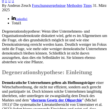
0



By Andreas Zeuch
Forschungsergebnisse
Methoden
Tipps
31. März
2025
LinkedIn
1
Total
1
Degenerationshypothese: Wenn über Unternehmens- und
Organisationsdemokratie diskutiert wird, geht es im Allgemeinen um
die Frage, ob dies grundsätzlich möglich ist und wie eine
Demokratisierung erreicht werden kann. Deutlich weniger im Fokus
steht die Frage, wie mehr oder weniger demokratische Unternehmen
demokratisch bleiben können. Schließlich ist nicht daovn
auszugehen, dass dies ein Selbstläufer ist. Sie können ebenso
absterben wie eine Pflanze.
Degenerationshypothese: Einleitung
Demokratische Unternehmen gelten als Hoffnungsträger
einer
Wirtschaftsordnung, die nicht nur effizient, sondern auch gerecht
und partizipativ ist. Doch können solche Unternehmen langfristig
überleben, oder unterliegen sie zwangsläufig dem Druck des
Marktes und dem “
ehernem Gesetz der Oligarchie
” (Michel
1911)? Die systematische Literaturübersicht von Unterrainer et al.
(2022) liefert hierzu spannende Einsichten und zeigt auf, dass