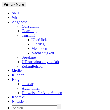
Primary Menu
Start
Wir
Angebote
Consulting
Coaching
Training
Überblick
Führung
Methoden
Nachhaltigkeit
Speaking
UD sustainability co:lab
Zukünftelabor
Medien
Kunden
Blog
Glossar
Autor:innen
Hinweise für Autor*innen
Kontakt
Newsletter