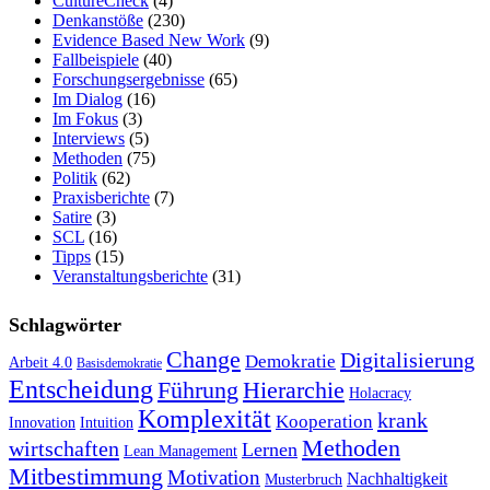
CultureCheck
(4)
Denkanstöße
(230)
Evidence Based New Work
(9)
Fallbeispiele
(40)
Forschungsergebnisse
(65)
Im Dialog
(16)
Im Fokus
(3)
Interviews
(5)
Methoden
(75)
Politik
(62)
Praxisberichte
(7)
Satire
(3)
SCL
(16)
Tipps
(15)
Veranstaltungsberichte
(31)
Schlagwörter
Change
Digitalisierung
Demokratie
Arbeit 4.0
Basisdemokratie
Entscheidung
Führung
Hierarchie
Holacracy
Komplexität
krank
Kooperation
Innovation
Intuition
Methoden
wirtschaften
Lernen
Lean Management
Mitbestimmung
Motivation
Nachhaltigkeit
Musterbruch