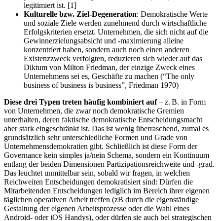
legitimiert ist. [1]
Kulturelle bzw. Ziel-Degeneration
: Demokratische Werte
und soziale Ziele werden zunehmend durch wirtschaftliche
Erfolgskriterien ersetzt. Unternehmen, die sich nicht auf die
Gewinnerzielungsabsicht und -maximierung alleine
konzentriert haben, sondern auch noch einen anderen
Existenzzweck verfolgten, reduzieren sich wieder auf das
Diktum von Milton Friedman, der einzige Zweck eines
Unternehmens sei es, Geschäfte zu machen (“The only
business of business is business”, Friedman 1970)
Diese drei Typen treten häufig kombiniert auf
– z. B. in Form
von Unternehmen, die zwar noch demokratische Gremien
unterhalten, deren faktische demokratische Entscheidungsmacht
aber stark eingeschränkt ist. Das ist wenig überraschend, zumal es
grundsätzlich sehr unterschiedliche Formen und Grade von
Unternehmensdemokratien gibt. Schließlich ist diese Form der
Governance kein simples ja/nein Schema, sondern ein Kontinuum
entlang der beiden Dimensionen Partizipationsreichweite und -grad.
Das leuchtet unmittelbar sein, sobald wir fragen, in welchen
Reichweiten Entscheidungen demokratisiert sind: Dürfen die
Mitarbeitenden Entscheidungen lediglich im Bereich ihrer eigenen
täglichen operativen Arbeit treffen (zB durch die eigenständige
Gestaltung der eigenen Arbeitsprozesse oder die Wahl eines
Android- oder iOS Handys), oder dürfen sie auch bei strategischen