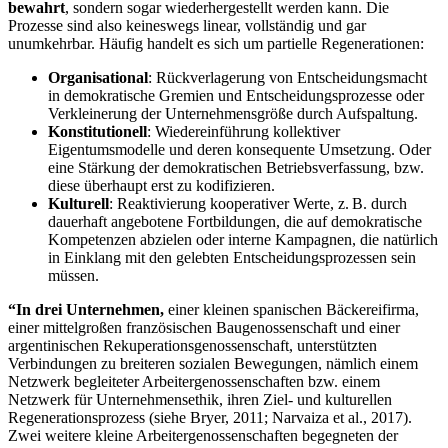
bewahrt
, sondern sogar wiederhergestellt werden kann. Die
Prozesse sind also keineswegs linear, vollständig und gar
unumkehrbar. Häufig handelt es sich um partielle Regenerationen:
Organisational
: Rückverlagerung von Entscheidungsmacht
in demokratische Gremien und Entscheidungsprozesse oder
Verkleinerung der Unternehmensgröße durch Aufspaltung.
Konstitutionell
: Wiedereinführung kollektiver
Eigentumsmodelle und deren konsequente Umsetzung. Oder
eine Stärkung der demokratischen Betriebsverfassung, bzw.
diese überhaupt erst zu kodifizieren.
Kulturell
: Reaktivierung kooperativer Werte, z. B. durch
dauerhaft angebotene Fortbildungen, die auf demokratische
Kompetenzen abzielen oder interne Kampagnen, die natürlich
in Einklang mit den gelebten Entscheidungsprozessen sein
müssen.
“In drei Unternehmen,
einer kleinen spanischen Bäckereifirma,
einer mittelgroßen französischen Baugenossenschaft und einer
argentinischen Rekuperationsgenossenschaft, unterstützten
Verbindungen zu breiteren sozialen Bewegungen, nämlich einem
Netzwerk begleiteter Arbeitergenossenschaften bzw. einem
Netzwerk für Unternehmensethik, ihren Ziel- und kulturellen
Regenerationsprozess (siehe Bryer, 2011; Narvaiza et al., 2017).
Zwei weitere kleine Arbeitergenossenschaften begegneten der