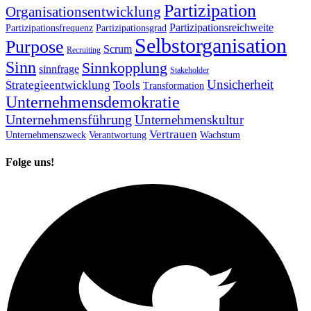
Partizipation
Organisationsentwicklung
Partizipationsreichweite
Partizipationsfrequenz
Partizipationsgrad
Selbstorganisation
Purpose
Scrum
Recruiting
Sinn
Sinnkopplung
sinnfrage
Stakeholder
Unsicherheit
Strategieentwicklung
Tools
Transformation
Unternehmensdemokratie
Unternehmensführung
Unternehmenskultur
Vertrauen
Unternehmenszweck
Verantwortung
Wachstum
Folge uns!