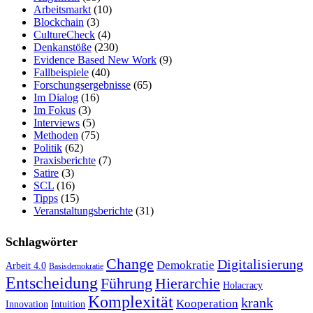
Arbeitsmarkt
(10)
Blockchain
(3)
CultureCheck
(4)
Denkanstöße
(230)
Evidence Based New Work
(9)
Fallbeispiele
(40)
Forschungsergebnisse
(65)
Im Dialog
(16)
Im Fokus
(3)
Interviews
(5)
Methoden
(75)
Politik
(62)
Praxisberichte
(7)
Satire
(3)
SCL
(16)
Tipps
(15)
Veranstaltungsberichte
(31)
Schlagwörter
Change
Digitalisierung
Demokratie
Arbeit 4.0
Basisdemokratie
Entscheidung
Führung
Hierarchie
Holacracy
Komplexität
krank
Kooperation
Innovation
Intuition