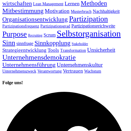
Methoden
wirtschaften
Lernen
Lean Management
Mitbestimmung
Motivation
Nachhaltigkeit
Musterbruch
Partizipation
Organisationsentwicklung
Partizipationsreichweite
Partizipationsfrequenz
Partizipationsgrad
Selbstorganisation
Purpose
Scrum
Recruiting
Sinn
Sinnkopplung
sinnfrage
Stakeholder
Unsicherheit
Strategieentwicklung
Tools
Transformation
Unternehmensdemokratie
Unternehmensführung
Unternehmenskultur
Vertrauen
Unternehmenszweck
Verantwortung
Wachstum
Folge uns!