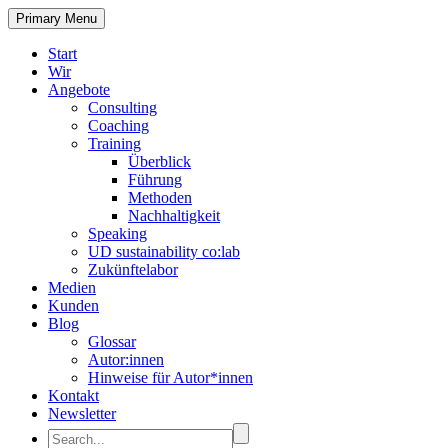
Primary Menu
Start
Wir
Angebote
Consulting
Coaching
Training
Überblick
Führung
Methoden
Nachhaltigkeit
Speaking
UD sustainability co:lab
Zukünftelabor
Medien
Kunden
Blog
Glossar
Autor:innen
Hinweise für Autor*innen
Kontakt
Newsletter