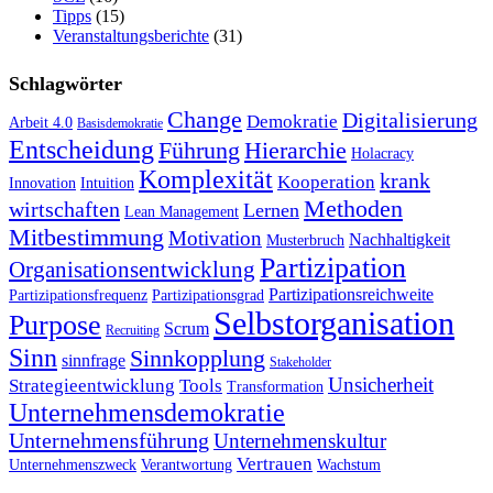
Tipps
(15)
Veranstaltungsberichte
(31)
Schlagwörter
Change
Digitalisierung
Demokratie
Arbeit 4.0
Basisdemokratie
Entscheidung
Führung
Hierarchie
Holacracy
Komplexität
krank
Kooperation
Innovation
Intuition
Methoden
wirtschaften
Lernen
Lean Management
Mitbestimmung
Motivation
Nachhaltigkeit
Musterbruch
Partizipation
Organisationsentwicklung
Partizipationsreichweite
Partizipationsfrequenz
Partizipationsgrad
Selbstorganisation
Purpose
Scrum
Recruiting
Sinn
Sinnkopplung
sinnfrage
Stakeholder
Unsicherheit
Strategieentwicklung
Tools
Transformation
Unternehmensdemokratie
Unternehmensführung
Unternehmenskultur
Vertrauen
Unternehmenszweck
Verantwortung
Wachstum