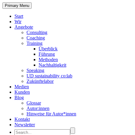
Primary Menu
Start
Wir
Angebote
Consulting
Coaching
Training
Überblick
Führung
Methoden
Nachhaltigkeit
Speaking
UD sustainability co:lab
Zukünftelabor
Medien
Kunden
Blog
Glossar
Autor:innen
Hinweise für Autor*innen
Kontakt
Newsletter