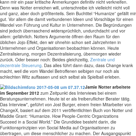
kann mir ein paar kritische Anmerkungen definitiv nicht verkneifen.
Denn was Notter erreichen will, unterschreibe ich vielleicht nicht voll
und ganz, aber doch größtenteils. Sein Buchtitel “Humanize” gefällt mir
gut. Vor allem die damit verbundenen Ideen und Vorschläge für einen
Wandel von Führung und Kultur in Unternehmen. Die Begründungen
sind jedoch überraschend widersprüchlich, undurchdacht und vor
allem: gefährlich. Notters Argumente öffnen den Raum für den
üblichen Jojo-Effekt, den wir ohnehin schon seit Jahrzehnten in
Unternehmen und Organisationen beobachten können. Heute
Zentralisierung, morgen Dezentralisierung, übermorgen wieder
zurück. Oder besser noch: Beides gleichzeitig,
Zentrale und
dezentrale Steuerung
. Das alles führt dann dazu, dass Change krank
macht, weil die vom Wandel Betroffenen selbigen nur noch als
schlechten Witz auffassen und sich selbst als Spielball erleben.
Jamie Notter arbeitete
im September 2012
zum Zeitpunkt des Interviews bei einem
Beratungsunternehmen. Heute ist er als freiberuflicher Berater tätig.
Das Interview*, geführt von Jost Burger, einem freien Mitarbeiter von
ChangeX, basiert auf dem 2011 veröffentlichten Buch von Notter und
Maddie Grant: “Humanize. How People-Centric Organizations
Succeed in a Social World.” Die Grundidee besteht darin, die
Funktionsprinzipien von Social Media auf Organisationen zu
übertragen, um diese menschlicher zu machen. Der Ausgangspunkt