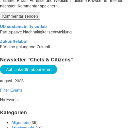
Name, E-Mail-Adresse und Website in diesem Browser für meinen
nächsten Kommentar speichern.
Kommentar senden
UD sustainability co:lab
Partizipative Nachhaltigkeitsentwicklung
Zukünftelabor
Für eine gelungene Zukunft
Newsletter “Chefs & Citizens”
Auf LinkedIn abonnieren
august, 2026
Filter Events
No Events
Kategorien
Allgemein
(35)
Arbeitsmarkt
(10)