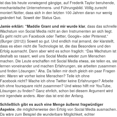
ist das bis heute vorwiegend gängige, auf Frederik Taylor beruhende,
mechanistische Unternehmens- und Führungsbild. Völlig zurecht
moniert Notter, dass sich in den letzten 100 Jahren daran nur wenig
geändert hat. Soweit der Status Quo.
Jamie erklärt: “Maddie Grant und mir wurde klar
, dass das schnelle
Wachstum von Social Media nicht an den Instrumenten an sich liegt.
Es geht nicht um Facebook oder Twitter, Google+ oder Pinterest.”
(Burger (2012)) Soweit so gut. Und endlich mal jemand, der klarstellt,
dass es eben nicht die Technologie ist, die das Besondere und den
Erfolg ausmacht. Dann aber wird es schon fraglich: “Das Wachstum ist
deshalb so rasant, weil uns Social Media wieder zum Menschen
machen. Die Leute erschaffen mit Social Media etwas, sie teilen es, sie
lernen voneinander und machen Erfahrungen, sie arbeiten zusammen
und finden Lösungen.” Aha. Da fallen mir doch gleich ein paar Fragen
ein: Waren wir vorher keine Menschen? Teile ich ohne
Facebook nicht? Mache ich ohne Twitter keine Erfahrungen? Arbeite
ich ohne foursquare nicht zusammen? Und wieso hilft mir YouTube,
Lösungen zu finden? Ganz ehrlich, schon bei diesem Argument wird
mir irgendwie anders. Aber das ist erst der Anfang.
Schließlich gibt es auch eine Menge äußerst fragwürdiger
Aspekte
, die möglicherweise den Erfolg von Social Media ausmachen.
Da wäre zum Beispiel die wunderbare Möglichkeit, echter