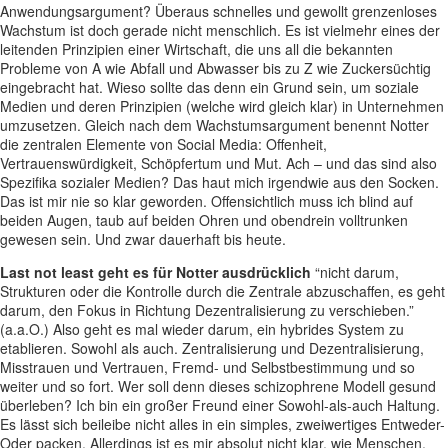
Anwendungsargument? Überaus schnelles und gewollt grenzenloses
Wachstum ist doch gerade nicht menschlich. Es ist vielmehr eines der
leitenden Prinzipien einer Wirtschaft, die uns all die bekannten
Probleme von A wie Abfall und Abwasser bis zu Z wie Zuckersüchtig
eingebracht hat. Wieso sollte das denn ein Grund sein, um soziale
Medien und deren Prinzipien (welche wird gleich klar) in Unternehmen
umzusetzen. Gleich nach dem Wachstumsargument benennt Notter
die zentralen Elemente von Social Media: Offenheit,
Vertrauenswürdigkeit, Schöpfertum und Mut. Ach – und das sind also
Spezifika sozialer Medien? Das haut mich irgendwie aus den Socken.
Das ist mir nie so klar geworden. Offensichtlich muss ich blind auf
beiden Augen, taub auf beiden Ohren und obendrein volltrunken
gewesen sein. Und zwar dauerhaft bis heute.
Last not least geht es für Notter ausdrücklich
“nicht darum,
Strukturen oder die Kontrolle durch die Zentrale abzuschaffen, es geht
darum, den Fokus in Richtung Dezentralisierung zu verschieben.”
(a.a.O.) Also geht es mal wieder darum, ein hybrides System zu
etablieren. Sowohl als auch. Zentralisierung und Dezentralisierung,
Misstrauen und Vertrauen, Fremd- und Selbstbestimmung und so
weiter und so fort. Wer soll denn dieses schizophrene Modell gesund
überleben? Ich bin ein großer Freund einer Sowohl-als-auch Haltung.
Es lässt sich beileibe nicht alles in ein simples, zweiwertiges Entweder-
Oder packen. Allerdings ist es mir absolut nicht klar, wie Menschen,