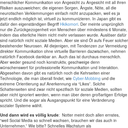
menschlicher Kommunikation von Angesicht zu Angesicht mit all ihren
Risiken auszuweichen; die eigenen Sorgen, Ängste, Nöte, all die
neurotischen Verklemmungen einfach nicht anzupacken, weil es ja
jetzt endlich möglich ist, virtuell zu kommunizieren. In Japan gibt es
dafür den eigenständigen Begriff
Hkikomori
. Der meinte ursprünglich
nur die Zurückgezogenheit von Menschen über mindestens 6 Monate,
indem das elterliche Heim nicht mehr verlassen wurde. Auslöser dafür
sind natürlich nicht soziale Medien. Aber sie sind Öl aufs Feuer solcher
bestehender Neurosen. All diejenigen, mit Tendenzen zur Vermeidung
direkter Kommunikation ohne virtuelle Barrieren dazwischen, nehmen
natürlich Facebook dankbar an. Auch das ist durchaus menschlich.
Aber weder gesund noch konstruktiv, geschweige denn
wünschenswert für professionelle Kommunikation und Interaktion.
Abgesehen davon gibt es natürlich noch die Kehrseiten einer
Technologie, die man überall findet, wie
Cyber-Mobbing
und die
extreme Orientierung auf Anerkennung via “Likes”. Solche
Schattenseiten sind zwar nicht spezifisch für soziale Medien, sollten
aber nicht ignoriert werden, wenn man über deren großartigen Erfolge
spricht. Und die sogar als Ausgangspunkt für eine Veränderung
sozialer Systeme wählt.
Und dann wird es völlig krude
: Notter meint doch allen ernstes,
“weil Social Media so schnell wachsen, brauchen wir das auch in
Unternehmen.” Wie bitte? Schnelles Wachstum als