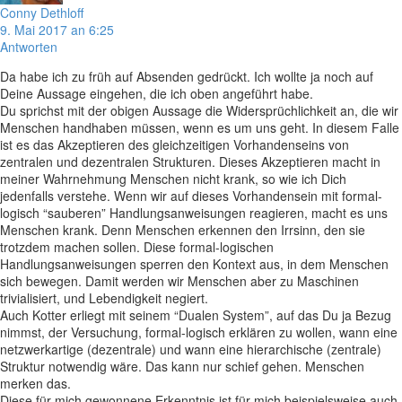
Conny Dethloff
9. Mai 2017 an 6:25
Antworten
Da habe ich zu früh auf Absenden gedrückt. Ich wollte ja noch auf
Deine Aussage eingehen, die ich oben angeführt habe.
Du sprichst mit der obigen Aussage die Widersprüchlichkeit an, die wir
Menschen handhaben müssen, wenn es um uns geht. In diesem Falle
ist es das Akzeptieren des gleichzeitigen Vorhandenseins von
zentralen und dezentralen Strukturen. Dieses Akzeptieren macht in
meiner Wahrnehmung Menschen nicht krank, so wie ich Dich
jedenfalls verstehe. Wenn wir auf dieses Vorhandensein mit formal-
logisch “sauberen” Handlungsanweisungen reagieren, macht es uns
Menschen krank. Denn Menschen erkennen den Irrsinn, den sie
trotzdem machen sollen. Diese formal-logischen
Handlungsanweisungen sperren den Kontext aus, in dem Menschen
sich bewegen. Damit werden wir Menschen aber zu Maschinen
trivialisiert, und Lebendigkeit negiert.
Auch Kotter erliegt mit seinem “Dualen System”, auf das Du ja Bezug
nimmst, der Versuchung, formal-logisch erklären zu wollen, wann eine
netzwerkartige (dezentrale) und wann eine hierarchische (zentrale)
Struktur notwendig wäre. Das kann nur schief gehen. Menschen
merken das.
Diese für mich gewonnene Erkenntnis ist für mich beispielsweise auch