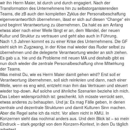
wir ihn Herrn Maier, ist durch und durch engagiert. Nach der
Transformation des Unternehmens hin zu selbstorganisierenden
Teams, die zB auch den kompletten Zyklus der Personalbeschaffung
eigenverantwortlich übernehmen, lässt er sich auf diesen “Change” ein
und beginnt Verantwortung zu übernehmen. Da hakt es am Anfang
etwas aber nach einer Weile fängt er an, dem Wandel, der neuen
Kultur und Struktur zu vertrauen und geht also auch in Führung.
Nach 1,5 Jahren kommt es zu einer Krise des Unternehmens. Die GF
sieht sich im Zugzwang, in der Krise mal wieder das Ruder selbst zu
übernehmen und die delegierte Verantwortung wieder an sich ziehen.
Es gab u.a. hie und da Probleme mit neuen MA und deshalb gibt es
nun doch wieder die zentrale Personalbeschaffung ohne Mitwirkung
der Teams.
Was meinst Du, wie es Herrn Maier damit gehen wird? Erst soll er
Verantwortung übernehmen, soll sich reinknien und dann, nach einer
Weile, wenn es eng wird, entzieht man ihm das Vertrauen und steuert
wieder top-down. Auf solche und ähnliche Szenarien beziehe ich mich.
Das Leben widersprüchlich ist: geschenkt. Ich müsste verrückt sein,
etwas anderes zu behaupten. Und ja: Es mag Fälle geben, in denen
zentrale und dezentrale Strukturen und damit Kulturen Sinn machen.
Aber die Regel sehe ich da nicht. Vor allem nicht in KMU. In
Konzernen sieht das nochmal anders aus. Und dein Blick ist – so mein
Eindruck – stark geprägt von dem Konzern-Kontext, in dem Du täglich
arbeitest.