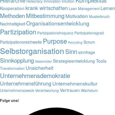
Komplexität
Hierarchie
Holacracy
Innovation
Intuition
krank wirtschaften
Lernen
Kooperation
Lean Management
Methoden
Mitbestimmung
Motivation
Musterbruch
Organisationsentwicklung
Nachhaltigkeit
Partizipation
Partizipationsfrequenz
Partizipationsgrad
Purpose
Partizipationsreichweite
Scrum
Recruiting
Selbstorganisation
Sinn
sinnfrage
Sinnkopplung
Strategieentwicklung
Tools
Stakeholder
Unsicherheit
Transformation
Unternehmensdemokratie
Unternehmensführung
Unternehmenskultur
Vertrauen
Unternehmenszweck
Verantwortung
Wachstum
Folge uns!