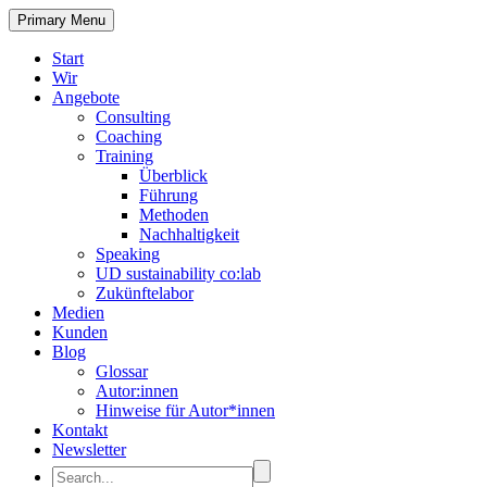
Primary Menu
Start
Wir
Angebote
Consulting
Coaching
Training
Überblick
Führung
Methoden
Nachhaltigkeit
Speaking
UD sustainability co:lab
Zukünftelabor
Medien
Kunden
Blog
Glossar
Autor:innen
Hinweise für Autor*innen
Kontakt
Newsletter