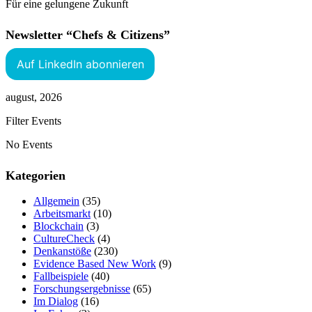
Für eine gelungene Zukunft
Newsletter “Chefs & Citizens”
Auf LinkedIn abonnieren
august, 2026
Filter Events
No Events
Kategorien
Allgemein
(35)
Arbeitsmarkt
(10)
Blockchain
(3)
CultureCheck
(4)
Denkanstöße
(230)
Evidence Based New Work
(9)
Fallbeispiele
(40)
Forschungsergebnisse
(65)
Im Dialog
(16)