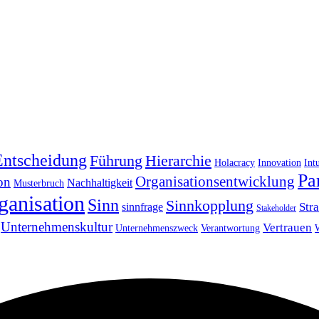
Entscheidung
Führung
Hierarchie
Holacracy
Innovation
Int
Pa
Organisationsentwicklung
on
Nachhaltigkeit
Musterbruch
ganisation
Sinn
Sinnkopplung
Str
sinnfrage
Stakeholder
Unternehmenskultur
Vertrauen
Unternehmenszweck
Verantwortung