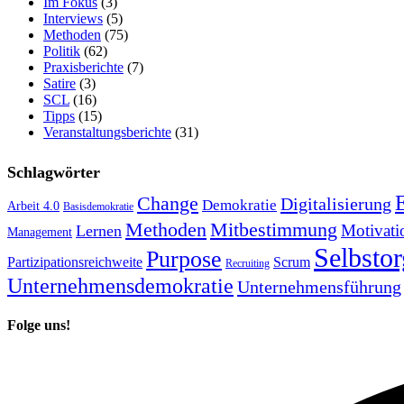
Im Fokus
(3)
Interviews
(5)
Methoden
(75)
Politik
(62)
Praxisberichte
(7)
Satire
(3)
SCL
(16)
Tipps
(15)
Veranstaltungsberichte
(31)
Schlagwörter
Change
Digitalisierung
Demokratie
Arbeit 4.0
Basisdemokratie
Methoden
Mitbestimmung
Motivati
Lernen
Management
Selbstor
Purpose
Partizipationsreichweite
Scrum
Recruiting
Unternehmensdemokratie
Unternehmensführung
Folge uns!