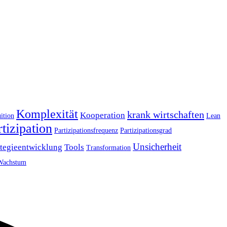
Komplexität
krank wirtschaften
Kooperation
uition
Lean
rtizipation
Partizipationsfrequenz
Partizipationsgrad
Unsicherheit
ategieentwicklung
Tools
Transformation
Wachstum