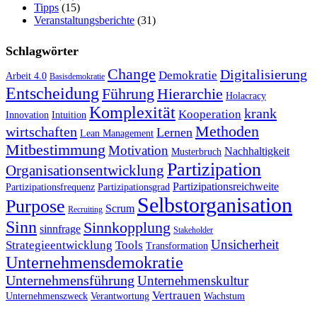
Tipps
(15)
Veranstaltungsberichte
(31)
Schlagwörter
Change
Digitalisierung
Demokratie
Arbeit 4.0
Basisdemokratie
Entscheidung
Führung
Hierarchie
Holacracy
Komplexität
krank
Kooperation
Innovation
Intuition
Methoden
wirtschaften
Lernen
Lean Management
Mitbestimmung
Motivation
Nachhaltigkeit
Musterbruch
Partizipation
Organisationsentwicklung
Partizipationsreichweite
Partizipationsfrequenz
Partizipationsgrad
Selbstorganisation
Purpose
Scrum
Recruiting
Sinn
Sinnkopplung
sinnfrage
Stakeholder
Unsicherheit
Strategieentwicklung
Tools
Transformation
Unternehmensdemokratie
Unternehmensführung
Unternehmenskultur
Vertrauen
Unternehmenszweck
Verantwortung
Wachstum