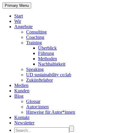
Primary Menu
Start
Wir
Angebote
Consulting
Coaching
Training
Überblick
Führung
Methoden
Nachhaltigkeit
Speaking
UD sustainability co:lab
Zukünftelabor
Medien
Kunden
Blog
Glossar
Autor:innen
Hinweise für Autor*innen
Kontakt
Newsletter