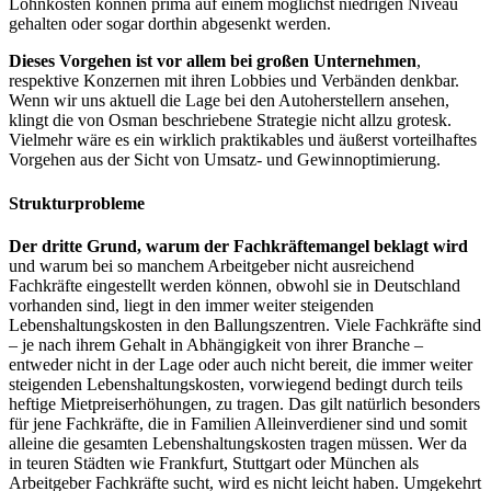
Lohnkosten können prima auf einem möglichst niedrigen Niveau
gehalten oder sogar dorthin abgesenkt werden.
Dieses Vorgehen ist vor allem bei großen Unternehmen
,
respektive Konzernen mit ihren Lobbies und Verbänden denkbar.
Wenn wir uns aktuell die Lage bei den Autoherstellern ansehen,
klingt die von Osman beschriebene Strategie nicht allzu grotesk.
Vielmehr wäre es ein wirklich praktikables und äußerst vorteilhaftes
Vorgehen aus der Sicht von Umsatz- und Gewinnoptimierung.
Strukturprobleme
Der dritte Grund, warum der Fachkräftemangel beklagt wird
und warum bei so manchem Arbeitgeber nicht ausreichend
Fachkräfte eingestellt werden können, obwohl sie in Deutschland
vorhanden sind, liegt in den immer weiter steigenden
Lebenshaltungskosten in den Ballungszentren. Viele Fachkräfte sind
– je nach ihrem Gehalt in Abhängigkeit von ihrer Branche –
entweder nicht in der Lage oder auch nicht bereit, die immer weiter
steigenden Lebenshaltungskosten, vorwiegend bedingt durch teils
heftige Mietpreiserhöhungen, zu tragen. Das gilt natürlich besonders
für jene Fachkräfte, die in Familien Alleinverdiener sind und somit
alleine die gesamten Lebenshaltungskosten tragen müssen. Wer da
in teuren Städten wie Frankfurt, Stuttgart oder München als
Arbeitgeber Fachkräfte sucht, wird es nicht leicht haben. Umgekehrt