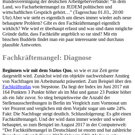
Bundesvereinigung der deutschen Arbeitgeberverbände: “In dem
Land, wo Facharbeitermangel zu JEDEM politischen und
wirtschaftlichen Gespräch gehört…” (Tagesschau 01.03., 20:00
Uhr) Aber wie steht es eigentlich um dieses immer wieder aufs neue
behauptete Problem? Gibt es den Fachkräftemangel eigentlich
wirklich? Wie wird er überhaupt erfasst und was sind dann mögliche
Gründe dafür, dass Fachkräfte angeblich so rar sind? Mit ein
bisschen Buddeln findet man ein paar interessante und durchaus
plausible Antworten.
Fachkräftemangel: Diagnose
Beginnen wir mit dem Status Quo
, so wie er zur Zeit gerne
dargestellt wird. Zunächst wird ein objektiv nachweisbarer Anstieg
von Nachfragen im Arbeitsmarkt präsentiert. Zum Beispiel über den
Fachkräfteatlas
von Stepstone. Da liegt der Index im Juni 2017 mit
164 Punkten 3 Punkte höher als im Mai und ganze 23 Punkte höher
als ein Jahr zuvor. So stieg beispielsweise die Anzahl der
Stellenausschreibungen in Berlin im Vergleich zum Vormonat um
vier Prozent und verglichen mit dem Vorjahr sogar um satte 24%.
Fakt: Die Nachfrage steigt deutlich. Schlussfolgerung: Es gibt einen
Fachkräftemangel. Und der wird dann immer wieder und wieder
behauptet, so zum Beispiel im August 2017 in der Computerwelt:
“Der Fachkräftemangel in Deutschland ist enorm und hat zahlreiche