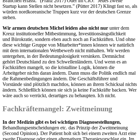
Branchen erfasst.” (Franz 2017) Oder im CIO: “Jedes zweite
Startup kann Stellen nicht besetzen.” (Pütter 2017) Klingt fast so, als
würden nordkoreanische Truppen kurz vor der deutschen Grenze
stehen.
Wir armen deutschen Michel leiden also nicht nur
unter dem
Kreuz institutioneller Mitbestimmung, Investitionsängstlichkeit
und Bürokratie, sondern eben auch noch an Fachkräften. Und ohne
diese wichtige Gruppe von Mitarbeiter*innen können wir natürlich
mit dem internationalen Wettbewerb nicht mithalten. Wir werden
untergehen, in der Bedeutungslosigkeit versinken. Demnächst
gehört Deutschland zu den Schwellenländern. Und wenn es an
Fachkräften mangelt, so die kristalline Logik, können die
Arbeitgeber nichts daran ändern. Dann muss die Politik endlich mal
die Rahmenbedingungen ändern. Die Geschäftsführer und
Vorstände sind plötzlich machtlos, können an ihrem Schicksal nichts
ändern. Schließlich können sie sich ja keine Fachkräfte backen. Wer
wäre auch so verrückt, derartiges zu behaupten. Ich nicht.
Fachkräftemangel: Zweitmeinung
In der Medizin gibt es bei wichtigen Diagnosestellungen,
Behandlungsentscheidungen etc. das Prinzip der Zweitmeinung
(Second Opinion). Der Patient holt sich bei einem zweiten Arzt eine
zweite Diagnose oder einen alternativen Therapievorschlag ein. Im