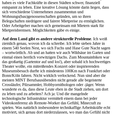
haben es viele Fachkräfte in diesen Städten schwer, finanziell
entspannt zu leben. Eine kreative Lösung könnte darin liegen, dass
sich verschiedene Unternehmen zusammentun und
Wohnungs(bau)genossenschaften gründen, um so ihren
Belegschaften niedrigere und fairere Mietpreise zu ermöglichen.
Oder Arbeitgeber machen sich gemeinsam mit Mietern stark für
Mietpreisbremsen. Möglichkeiten gäbe es einige.
Auf dem Land gibt es andere strukturelle Probleme
. Ich weiß
ziemlich genau, wovon ich da schreibe. Ich lebte sieben Jahre in
einem 540 Seelen Nest, wo sich Fuchs und Hase Gute Nacht sagen
– wortwörtlich. Ab und an hatten wir auch Wildsäue im Garten und
einmal einen herrlich vorwitzigen Dachs. Zum Mountainbiken war
das großartig (Gartentor auf und los!), aber sobald ich hochwertiges
Theater wollte, ein mitreißendes Konzert oder inspirierenden
Museumsbesuch durfte ich mindestens 100Km nach Frankfurt oder
Bonn/Köln fahren. Nicht wirklich verlockend. Nun sind aber die
meisten MINT Berufsausübenden nicht gerade alle begeisterte
Crossläufer, Pilzsammler, Hobbyornithologen oder -jäger. Wenn
wunderte es da, dass diese Leute eben in die Stadt ziehen, um dort
zu leben und zu arbeiten? Ach ja: Und die mangelnde
technologische Infrastruktur vermittelt einem dann bei jeder
Videokonferenz als Remote-Worker das Gefühl, Minecraft zu
spielen. Was natürlich insbesondere technikaffige Arbeitskräfte echt
motiviert, sich genau dort niederzulassen, wo man das Gefühl nicht