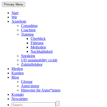
Primary Menu
Start
Wir
Angebote
Consulting
Coaching
Training
Überblick
Führung
Methoden
Nachhaltigkeit
Speaking
UD sustainability co:lab
Zukünftelabor
Medien
Kunden
Blog
Glossar
Autor:innen
Hinweise für Autor*innen
Kontakt
Newsletter