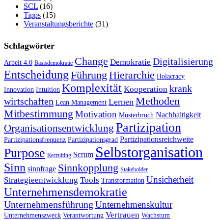
SCL
(16)
Tipps
(15)
Veranstaltungsberichte
(31)
Schlagwörter
Change
Digitalisierung
Demokratie
Arbeit 4.0
Basisdemokratie
Entscheidung
Führung
Hierarchie
Holacracy
Komplexität
krank
Kooperation
Innovation
Intuition
Methoden
wirtschaften
Lernen
Lean Management
Mitbestimmung
Motivation
Nachhaltigkeit
Musterbruch
Partizipation
Organisationsentwicklung
Partizipationsreichweite
Partizipationsfrequenz
Partizipationsgrad
Selbstorganisation
Purpose
Scrum
Recruiting
Sinn
Sinnkopplung
sinnfrage
Stakeholder
Unsicherheit
Strategieentwicklung
Tools
Transformation
Unternehmensdemokratie
Unternehmensführung
Unternehmenskultur
Vertrauen
Unternehmenszweck
Verantwortung
Wachstum