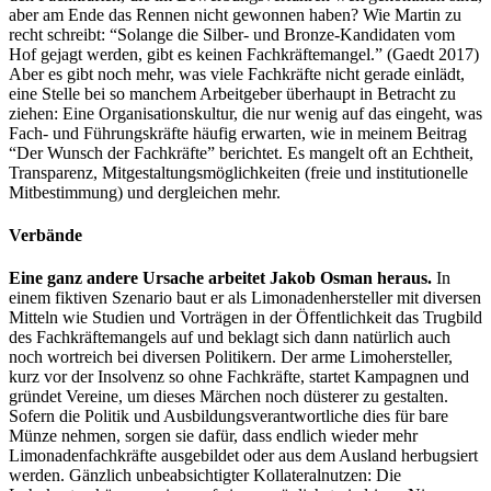
aber am Ende das Rennen nicht gewonnen haben? Wie Martin zu
recht schreibt: “Solange die Silber- und Bronze-Kandidaten vom
Hof gejagt werden, gibt es keinen Fachkräftemangel.” (Gaedt 2017)
Aber es gibt noch mehr, was viele Fachkräfte nicht gerade einlädt,
eine Stelle bei so manchem Arbeitgeber überhaupt in Betracht zu
ziehen: Eine Organisationskultur, die nur wenig auf das eingeht, was
Fach- und Führungskräfte häufig erwarten, wie in meinem Beitrag
“Der Wunsch der Fachkräfte” berichtet. Es mangelt oft an Echtheit,
Transparenz, Mitgestaltungsmöglichkeiten (freie und institutionelle
Mitbestimmung) und dergleichen mehr.
Verbände
Eine ganz andere Ursache arbeitet Jakob Osman heraus.
In
einem fiktiven Szenario baut er als Limonadenhersteller mit diversen
Mitteln wie Studien und Vorträgen in der Öffentlichkeit das Trugbild
des Fachkräftemangels auf und beklagt sich dann natürlich auch
noch wortreich bei diversen Politikern. Der arme Limohersteller,
kurz vor der Insolvenz so ohne Fachkräfte, startet Kampagnen und
gründet Vereine, um dieses Märchen noch düsterer zu gestalten.
Sofern die Politik und Ausbildungsverantwortliche dies für bare
Münze nehmen, sorgen sie dafür, dass endlich wieder mehr
Limonadenfachkräfte ausgebildet oder aus dem Ausland herbugsiert
werden. Gänzlich unbeabsichtigter Kollateralnutzen: Die