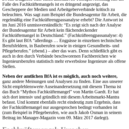
Falle des Fachkräftemangels ist es dringend angezeigt, das
Gescheppere der Medien und Arbeitgeberverbände kritisch zu
beleuchten. Was sagt zum Beispiel die Bundesagentur für Arbeit, die
regelmäßig eine Fachkräfteengpassanalyse erhebt? Die Antwort ist
im Juni 2016 unmissverständlich: “Es zeigt sich nach der Analyse
der Bundesagentur für Arbeit kein flächendeckender
Fachkräftemangel in Deutschland.” (Fachkräfteengpassanalyse: 4)
Es gibt laut BfA “allerdings … Engpässe in einzelnen technischen
Berufsfeldern, in Bauberufen sowie in einigen Gesundheits- und
Pflegeberufen.” (ebend.) – aber das wars. Denn schließlich gibt es
auch in den durch Verbände beschworenen Fachbereichen wie
Ingenieursberufen statistisch mehr erwerbslose Ingenieure als offene
Stellen.
Neben der amtlichen BfA ist es möglich, auch noch weitere,
ganz andere Meinungen und Analysen zu finden. Eine aus unserer
Sicht empfehlenswerte Auseinandersetzung mit diesem Thema ist
das Buch “Mythos Fachkräftemangel” von Martin Gaedt. Er hat
sich dort intensiv und gründlich mit diesem Arbeitsmarkt-Mantra
befasst. Und kommt ebenfalls recht eindeutig zum Ergebnis, dass
der Fachkräftemangel nur ausgesprochen bedingt vorhanden ist
(zum Beispiel in Pflegeberufen, wie auch Jakob Osman in seinem
Beitrag im Manager-Magazin vom 09. März 2017 darlegt).