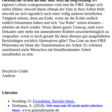
Obwohl die Arbeit im Hier und Jetzt als Begrenzung
des
eigenen Lebens wahrgenommen wird und die FIRE Jünger sich
unfrei fühlen; obwohl ihnen oftmals der Sinn in ihrer Arbeit fehlt;
obwohl sie sich eigentlich nach einer völlig anderen beruflichen
Tätigkeit sehnen, denn am Ende, wenn sie die Kohle endlich
endlich beisammen haben und sich “zur Ruhe” setzen könnten –
arbeiten sie doch wieder. Wozu dieser ganze Umweg, rund zwei
Dekaden oder mehr mit sinnentleerter Rödelei unwiederbringlich zu
vergeuden, wenn es doch gerade für diese überaus gut ausgebildeten
Berufstätigen reichlich Alternativen gäbe? Das Gute an dem FIRE
Phänomen im Sinne der Transformation der Arbeit: Es scheinen
zunehmend mehr Menschen mit fremdbestimmter Arbeit
unzufrieden zu sein.
Herzliche Grüße
Andreas
Literatur
Noelting, O:
Frugalisten. Reicher leben.
Hofmann, A. (2018):
Wie man mit 30 nicht mehr arbeiten
muss
. www.gruenderszene.de