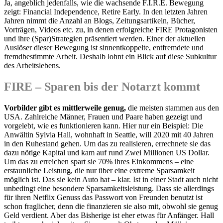
Ja, angeblich jedenfalls, wie die wachsende F.I.R.E. Bewegung
zeigt: Financial Independence, Retire Early. In den letzten Jahren
Jahren nimmt die Anzahl an Blogs, Zeitungsartikeln, Bücher,
Vorträgen, Videos etc. zu, in denen erfolgreiche FIRE Protagonisten
und ihre (Spar)Strategien präsentiert werden. Einer der aktuellen
Auslöser dieser Bewegung ist sinnentkoppelte, entfremdete und
fremdbestimmte Arbeit. Deshalb lohnt ein Blick auf diese Subkultur
des Arbeitslebens.
FIRE – Sparen bis der Notarzt kommt
Vorbilder gibt es mittlerweile genug,
die meisten stammen aus den
USA. Zahlreiche Männer, Frauen und Paare haben gezeigt und
vorgelebt, wie es funktionieren kann. Hier nur ein Beispiel: Die
Anwältin Sylvia Hall, wohnhaft in Seattle, will 2020 mit 40 Jahren
in den Ruhestand gehen. Um das zu realisieren, errechnete sie das
dazu nötige Kapital und kam auf rund Zwei Millionen US Dollar.
Um das zu erreichen spart sie 70% ihres Einkommens – eine
erstaunliche Leistung, die nur über eine extreme Sparsamkeit
möglich ist. Das sie kein Auto hat – klar. Ist in einer Stadt auch nicht
unbedingt eine besondere Sparsamkeitsleistung. Dass sie allerdings
für ihren Netflix Genuss das Passwort von Freunden benutzt ist
schon fraglicher, denn die finanzieren sie also mit, obwohl sie genug
Geld verdient. Aber das Bisherige ist eher etwas für Anfänger. Hall