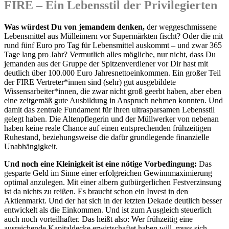
FIRE – Ein Lebensstil der Privilegierten
Was würdest Du von jemandem denken,
der weggeschmissene
Lebensmittel aus Mülleimern vor Supermärkten fischt? Oder die mit
rund fünf Euro pro Tag für Lebensmittel auskommt – und zwar 365
Tage lang pro Jahr? Vermutlich alles mögliche, nur nicht, dass Du
jemanden aus der Gruppe der Spitzenverdiener vor Dir hast mit
deutlich über 100.000 Euro Jahresnettoeinkommen. Ein großer Teil
der FIRE Vertreter*innen sind (sehr) gut ausgebildete
Wissensarbeiter*innen, die zwar nicht groß geerbt haben, aber eben
eine zeitgemäß gute Ausbildung in Anspruch nehmen konnten. Und
damit das zentrale Fundament für ihren ultrasparsamen Lebensstil
gelegt haben. Die Altenpflegerin und der Müllwerker von nebenan
haben keine reale Chance auf einen entsprechenden frühzeitigen
Ruhestand, beziehungsweise die dafür grundlegende finanzielle
Unabhängigkeit.
Und noch eine Kleinigkeit ist eine nötige Vorbedingung:
Das
gesparte Geld im Sinne einer erfolgreichen Gewinnmaximierung
optimal anzulegen. Mit einer albern gutbürgerlichen Festverzinsung
ist da nichts zu reißen. Es braucht schon ein Invest in den
Aktienmarkt. Und der hat sich in der letzten Dekade deutlich besser
entwickelt als die Einkommen. Und ist zum Ausgleich steuerlich
auch noch vorteilhafter. Das heißt also: Wer frühzeitig eine
ausreichende Kapitaldecke erwirtschaftet haben will, muss sich