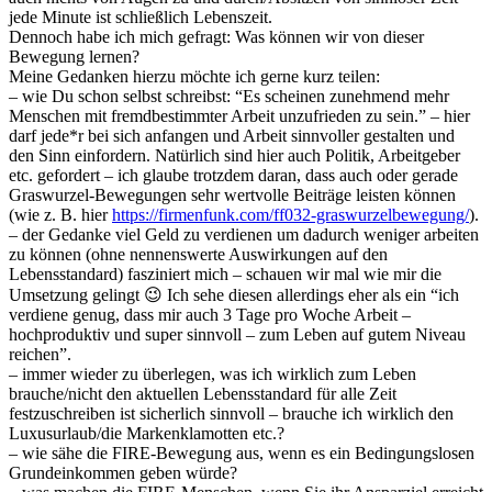
jede Minute ist schließlich Lebenszeit.
Dennoch habe ich mich gefragt: Was können wir von dieser
Bewegung lernen?
Meine Gedanken hierzu möchte ich gerne kurz teilen:
– wie Du schon selbst schreibst: “Es scheinen zunehmend mehr
Menschen mit fremdbestimmter Arbeit unzufrieden zu sein.” – hier
darf jede*r bei sich anfangen und Arbeit sinnvoller gestalten und
den Sinn einfordern. Natürlich sind hier auch Politik, Arbeitgeber
etc. gefordert – ich glaube trotzdem daran, dass auch oder gerade
Graswurzel-Bewegungen sehr wertvolle Beiträge leisten können
(wie z. B. hier
https://firmenfunk.com/ff032-graswurzelbewegung/
).
– der Gedanke viel Geld zu verdienen um dadurch weniger arbeiten
zu können (ohne nennenswerte Auswirkungen auf den
Lebensstandard) fasziniert mich – schauen wir mal wie mir die
Umsetzung gelingt 😉 Ich sehe diesen allerdings eher als ein “ich
verdiene genug, dass mir auch 3 Tage pro Woche Arbeit –
hochproduktiv und super sinnvoll – zum Leben auf gutem Niveau
reichen”.
– immer wieder zu überlegen, was ich wirklich zum Leben
brauche/nicht den aktuellen Lebensstandard für alle Zeit
festzuschreiben ist sicherlich sinnvoll – brauche ich wirklich den
Luxusurlaub/die Markenklamotten etc.?
– wie sähe die FIRE-Bewegung aus, wenn es ein Bedingungslosen
Grundeinkommen geben würde?