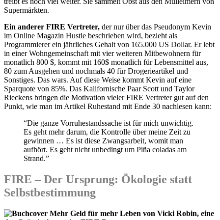
treibt es noch viel weiter. Sie sammelt Obst aus den Mülleimern von
Supermärkten.
Ein anderer FIRE Vertreter,
der nur über das Pseudonym Kevin
im Online Magazin Hustle beschrieben wird, bezieht als
Programmierer ein jährliches Gehalt von 165.000 US Dollar. Er lebt
in einer Wohngemeinschaft mit vier weiteren Mitbewohnern für
monatlich 800 $, kommt mit 160$ monatlich für Lebensmittel aus,
80 zum Ausgehen und nochmals 40 für Drogerieartikel und
Sonstiges. Das wars. Auf diese Weise kommt Kevin auf eine
Sparquote von 85%. Das Kalifornische Paar Scott und Taylor
Rieckens bringen die Motivation vieler FIRE Vertreter gut auf den
Punkt, wie man im Artikel Ruhestand mit Ende 30 nachlesen kann:
“Die ganze Vorruhestandssache ist für mich unwichtig.
Es geht mehr darum, die Kontrolle über meine Zeit zu
gewinnen … Es ist diese Zwangsarbeit, womit man
aufhört. Es geht nicht unbedingt um Piña coladas am
Strand.”
FIRE – Der Ursprung: Ökologie statt
Selbstbestimmung