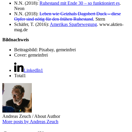
N.N. (2018):
Ruhestand mit Ende 30 – so funktioniert es
.
Neon
N.N. (2018):
Leben wie Geizhals Dagobert Duck – diese
Opfer sind nötig für den frühen Ruhestand
. Stern
Schäfer, T. (2016):
Amerikas Sparbewegung
. www.aktien-
mag.de
Bildnachweis
Beitragsbild: Pixabay, gemeinfrei
Cover: gemeinfrei
LinkedIn
1
Total
1
Andreas Zeuch
/ About Author
More posts by Andreas Zeuch