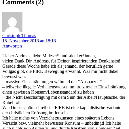
Comments
(2)
Christoph Thomas
15. November 2018 an 18:18
Antworten
Lieber Andreas, liebe Mitleser* und -denker*innen,
vielen Dank Dir, Andreas, für Deinen inspirierenden Denkanstoß.
Gerade diese Woche habe ich als jemand, der beruflich gerne
Vollgas gibt, die FIRE-Bewegung erwähnt. Was mir nicht dabei
bewusst war:
– massive Einschränkungen während der “Ansparzeit”
– teilweise illegale Verhaltensweisen um trotz totaler Einschränkung
einen gewissen Konsum/Lebensstandard zu haben
– die Nicht-Beschäftigung mit dem Sinn der Arbeit/Hauptsache, der
Rubel rollt
Wie Du so schön schreibst: “FIRE ist eine kapitalistische Variante
der christlichen Erlösung im Jenseits.”
Ich halte nichts von Verzicht zugunsten eines späteren Lebens.
Verzicht bzw. vielmehr bewusster Konsum – unbedingt! Ich halte
auch nichts von Augen zu und durch/Absitzen von sinnloser Zeit –