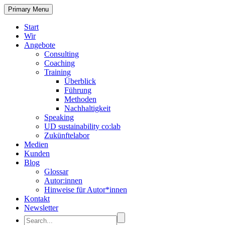
Primary Menu
Start
Wir
Angebote
Consulting
Coaching
Training
Überblick
Führung
Methoden
Nachhaltigkeit
Speaking
UD sustainability co:lab
Zukünftelabor
Medien
Kunden
Blog
Glossar
Autor:innen
Hinweise für Autor*innen
Kontakt
Newsletter