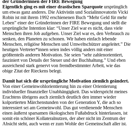
Eigentlich ging es mit einer drastischen Sparquote
ursprünglich
um etwas ganz anderes. Die Aktivistin und Sozialinnovatorin Vicki
Robin ist mit ihrem 1992 erschienenen Buch “Mehr Geld für mehr
Leben” einer der Gründerinnen der FIRE Bewegung und stellt die
ursprüngliche Intention klar: “Unser Ziel war es nicht, dass viele
Menschen ihren Job aufgeben. Unser Ziel war es, den Verbrauch zu
senken, den Planeten zu schonen. Wir haben einfach lebende
Menschen, religiöse Menschen und Umweltschützer angeleitet.” Die
heutigen Vertreter*innen seien indes völlig anders mit einer
größtenteils anderen Motivation. Sie seien “sehr zahlenorientiert,
fasziniert von Details der Steuer und der Buchhaltung.” Und eben
ausreichend stark genervt von fremdbestimmter Arbeit, wie das
obige Zitat der Rieckens belegt.
Damit hat sich die ursprüngliche Motivation ziemlich geändert.
Von einer Gemeinwohlorientierung hin zu einer Orientierung
individueller finanzieller Unabhängigkeit. Das widerspricht meines
Erachtens übrigens auch ziemlich deutlich den immer wieder
kolportierten Märchenstunden von der Generation Y, die ach so
interessiert sei am Gemeinwohl. Das gut verdienende Menschen
einen äußerst sparsamen ökologischen Fußabdruck hinterlassen, ist
somit ein schöner Kollateralnutzen, der aber nicht im Zentrum der
Absicht steht, auch wenn er zum Wohle der Gemeinschaft aller ist.