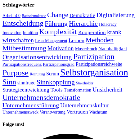
Schlagwörter
Change
Digitalisierung
Demokratie
Arbeit 4.0
Basisdemokratie
Entscheidung
Führung
Hierarchie
Holacracy
Komplexität
krank
Kooperation
Innovation
Intuition
Methoden
wirtschaften
Lernen
Lean Management
Mitbestimmung
Motivation
Nachhaltigkeit
Musterbruch
Partizipation
Organisationsentwicklung
Partizipationsreichweite
Partizipationsfrequenz
Partizipationsgrad
Selbstorganisation
Purpose
Scrum
Recruiting
Sinn
Sinnkopplung
sinnfrage
Stakeholder
Unsicherheit
Strategieentwicklung
Tools
Transformation
Unternehmensdemokratie
Unternehmensführung
Unternehmenskultur
Vertrauen
Unternehmenszweck
Verantwortung
Wachstum
Folge uns!