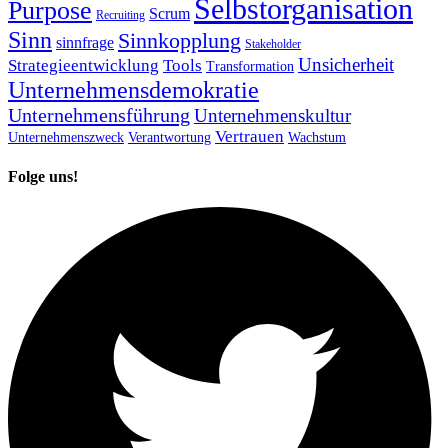
Selbstorganisation
Purpose
Scrum
Recruiting
Sinn
Sinnkopplung
sinnfrage
Stakeholder
Unsicherheit
Strategieentwicklung
Tools
Transformation
Unternehmensdemokratie
Unternehmensführung
Unternehmenskultur
Vertrauen
Unternehmenszweck
Verantwortung
Wachstum
Folge uns!