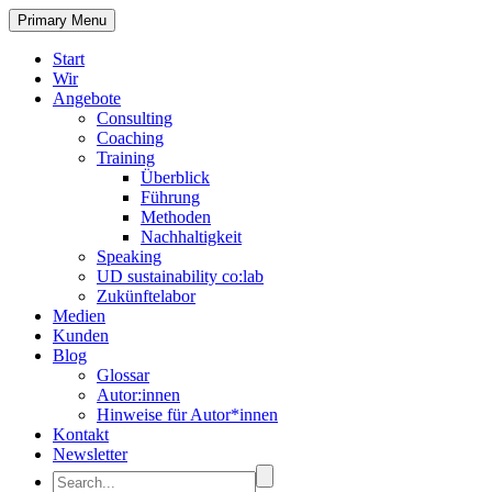
Primary Menu
Start
Wir
Angebote
Consulting
Coaching
Training
Überblick
Führung
Methoden
Nachhaltigkeit
Speaking
UD sustainability co:lab
Zukünftelabor
Medien
Kunden
Blog
Glossar
Autor:innen
Hinweise für Autor*innen
Kontakt
Newsletter