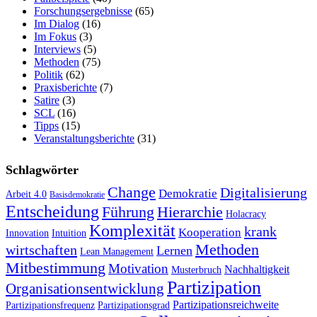
Forschungsergebnisse
(65)
Im Dialog
(16)
Im Fokus
(3)
Interviews
(5)
Methoden
(75)
Politik
(62)
Praxisberichte
(7)
Satire
(3)
SCL
(16)
Tipps
(15)
Veranstaltungsberichte
(31)
Schlagwörter
Change
Digitalisierung
Demokratie
Arbeit 4.0
Basisdemokratie
Entscheidung
Führung
Hierarchie
Holacracy
Komplexität
krank
Kooperation
Innovation
Intuition
Methoden
wirtschaften
Lernen
Lean Management
Mitbestimmung
Motivation
Nachhaltigkeit
Musterbruch
Partizipation
Organisationsentwicklung
Partizipationsreichweite
Partizipationsfrequenz
Partizipationsgrad