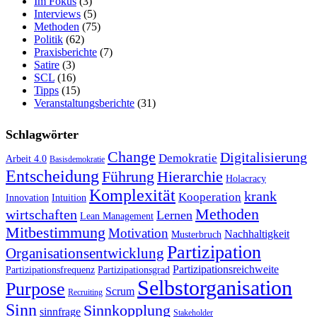
Im Fokus
(3)
Interviews
(5)
Methoden
(75)
Politik
(62)
Praxisberichte
(7)
Satire
(3)
SCL
(16)
Tipps
(15)
Veranstaltungsberichte
(31)
Schlagwörter
Change
Digitalisierung
Demokratie
Arbeit 4.0
Basisdemokratie
Entscheidung
Führung
Hierarchie
Holacracy
Komplexität
krank
Kooperation
Innovation
Intuition
Methoden
wirtschaften
Lernen
Lean Management
Mitbestimmung
Motivation
Nachhaltigkeit
Musterbruch
Partizipation
Organisationsentwicklung
Partizipationsreichweite
Partizipationsfrequenz
Partizipationsgrad
Selbstorganisation
Purpose
Scrum
Recruiting
Sinn
Sinnkopplung
sinnfrage
Stakeholder