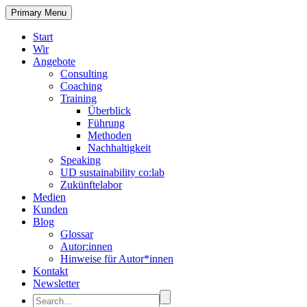
Primary Menu
Start
Wir
Angebote
Consulting
Coaching
Training
Überblick
Führung
Methoden
Nachhaltigkeit
Speaking
UD sustainability co:lab
Zukünftelabor
Medien
Kunden
Blog
Glossar
Autor:innen
Hinweise für Autor*innen
Kontakt
Newsletter