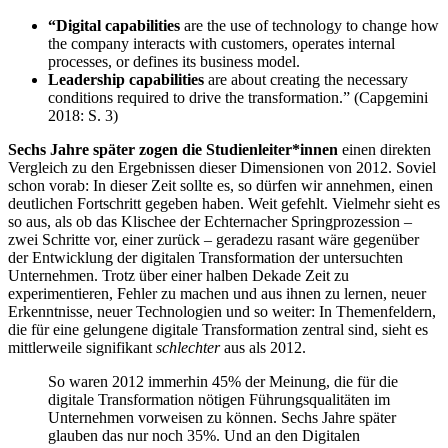
“Digital capabilities
are the use of technology to change how
the company interacts with customers, operates internal
processes, or defines its business model.
Leadership capabilities
are about creating the necessary
conditions required to drive the transformation.” (Capgemini
2018: S. 3)
Sechs Jahre später zogen die Studienleiter*innen
einen direkten
Vergleich zu den Ergebnissen dieser Dimensionen von 2012. Soviel
schon vorab: In dieser Zeit sollte es, so dürfen wir annehmen, einen
deutlichen Fortschritt gegeben haben. Weit gefehlt. Vielmehr sieht es
so aus, als ob das Klischee der Echternacher Springprozession –
zwei Schritte vor, einer zurück – geradezu rasant wäre gegenüber
der Entwicklung der digitalen Transformation der untersuchten
Unternehmen. Trotz über einer halben Dekade Zeit zu
experimentieren, Fehler zu machen und aus ihnen zu lernen, neuer
Erkenntnisse, neuer Technologien und so weiter: In Themenfeldern,
die für eine gelungene digitale Transformation zentral sind, sieht es
mittlerweile signifikant
schlechter
aus als 2012.
So waren 2012 immerhin 45% der Meinung, die für die
digitale Transformation nötigen Führungsqualitäten im
Unternehmen vorweisen zu können. Sechs Jahre später
glauben das nur noch 35%. Und an den Digitalen