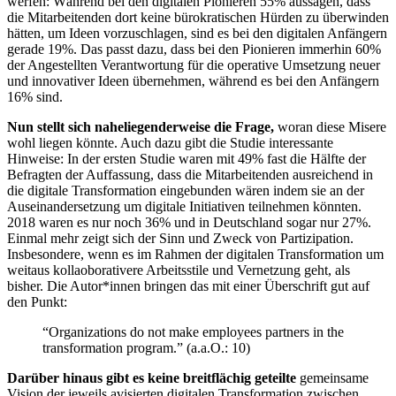
werfen: Während bei den digitalen Pionieren 55% aussagen, dass
die Mitarbeitenden dort keine bürokratischen Hürden zu überwinden
hätten, um Ideen vorzuschlagen, sind es bei den digitalen Anfängern
gerade 19%. Das passt dazu, dass bei den Pionieren immerhin 60%
der Angestellten Verantwortung für die operative Umsetzung neuer
und innovativer Ideen übernehmen, während es bei den Anfängern
16% sind.
Nun stellt sich naheliegenderweise die Frage,
woran diese Misere
wohl liegen könnte. Auch dazu gibt die Studie interessante
Hinweise: In der ersten Studie waren mit 49% fast die Hälfte der
Befragten der Auffassung, dass die Mitarbeitenden ausreichend in
die digitale Transformation eingebunden wären indem sie an der
Auseinandersetzung um digitale Initiativen teilnehmen könnten.
2018 waren es nur noch 36% und in Deutschland sogar nur 27%.
Einmal mehr zeigt sich der Sinn und Zweck von Partizipation.
Insbesondere, wenn es im Rahmen der digitalen Transformation um
weitaus kollaoborativere Arbeitsstile und Vernetzung geht, als
bisher. Die Autor*innen bringen das mit einer Überschrift gut auf
den Punkt:
“Organizations do not make employees partners in the
transformation program.” (a.a.O.: 10)
Darüber hinaus gibt es keine breitflächig geteilte
gemeinsame
Vision der jeweils avisierten digitalen Transformation zwischen