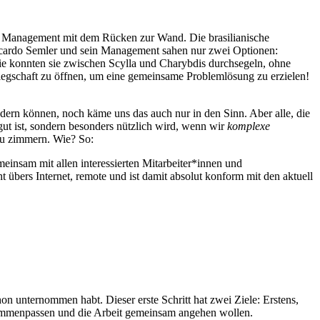
as Management mit dem Rücken zur Wand. Die brasilianische
 Ricardo Semler und sein Management sahen nur zwei Optionen:
e konnten sie zwischen Scylla und Charybdis durchsegeln, ohne
elegschaft zu öffnen, um eine gemeinsame Problemlösung zu erzielen!
rn können, noch käme uns das auch nur in den Sinn. Aber alle, die
ut ist, sondern besonders nützlich wird, wenn wir
komplexe
zu zimmern. Wie? So:
insam mit allen interessierten Mitarbeiter*innen und
 übers Internet, remote und ist damit absolut konform mit den aktuell
 unternommen habt. Dieser erste Schritt hat zwei Ziele: Erstens,
usammenpassen und die Arbeit gemeinsam angehen wollen.