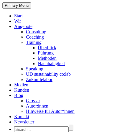
Primary Menu
Start
Wir
Angebote
Consulting
Coaching
Training
Überblick
Führung
Methoden
Nachhaltigkeit
Speaking
UD sustainability co:lab
Zukünftelabor
Medien
Kunden
Blog
Glossar
Autor:innen
Hinweise für Autor*innen
Kontakt
Newsletter