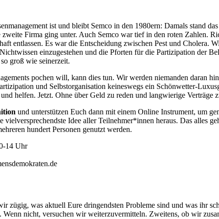
risenmanagement ist und bleibt Semco in den 1980ern: Damals stand d
ede zweite Firma ging unter. Auch Semco war tief in den roten Zahlen.
aft entlassen. Es war die Entscheidung zwischen Pest und Cholera. Wi
Nichtwissen einzugestehen und die Pforten für die Partizipation der B
so groß wie seinerzeit.
gements pochen will, kann dies tun. Wir werden niemanden daran hinde
rtizipation und Selbstorganisation keineswegs ein Schönwetter-Luxusg
 und helfen. Jetzt. Ohne über Geld zu reden und langwierige Verträge 
ition
und unterstützen Euch dann mit einem Online Instrument, um geme
vielversprechendste Idee aller Teilnehmer*innen heraus. Das alles geht
mehreren hundert Personen genutzt werden.
10-14 Uhr
mensdemokraten.de
 zügig, was aktuell Eure dringendsten Probleme sind und was ihr schon
n. Wenn nicht, versuchen wir weiterzuvermitteln. Zweitens, ob wir z