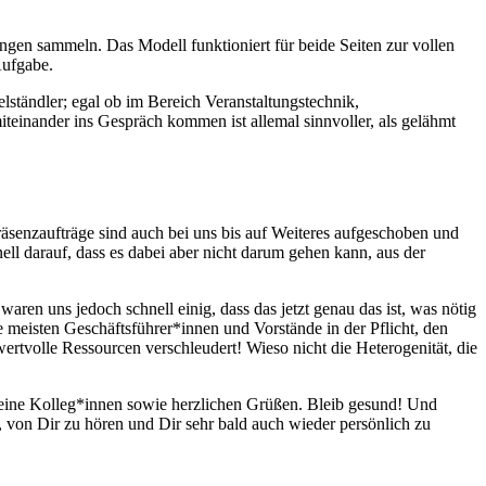
ngen sammeln. Das Modell funktioniert für beide Seiten zur vollen
 Aufgabe.
lständler; egal ob im Bereich Veranstaltungstechnik,
inander ins Gespräch kommen ist allemal sinnvoller, als gelähmt
Präsenzaufträge sind auch bei uns bis auf Weiteres aufgeschoben und
ll darauf, dass es dabei aber nicht darum gehen kann, aus der
ren uns jedoch schnell einig, dass das jetzt genau das ist, was nötig
ie meisten Geschäftsführer*innen und Vorstände in der Pflicht, den
ertvolle Ressourcen verschleudert! Wieso nicht die Heterogenität, die
Deine Kolleg*innen sowie herzlichen Grüßen. Bleib gesund! Und
, von Dir zu hören und Dir sehr bald auch wieder persönlich zu