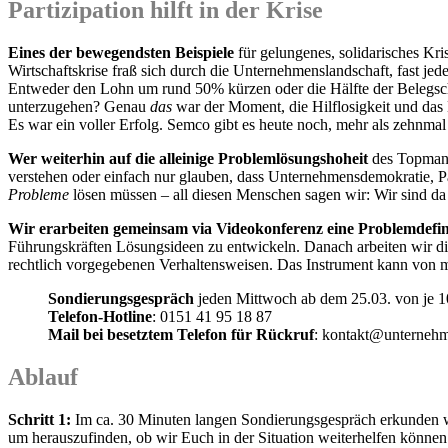
Partizipation hilft in der Krise
Eines der bewegendsten Beispiele
für gelungenes, solidarisches K
Wirtschaftskrise fraß sich durch die Unternehmenslandschaft, fast j
Entweder den Lohn um rund 50% kürzen oder die Hälfte der Belegsch
unterzugehen? Genau
das
war der Moment, die Hilflosigkeit und das 
Es war ein voller Erfolg. Semco gibt es heute noch, mehr als zehnmal 
Wer weiterhin auf die alleinige Problemlösungshoheit
des Topmana
verstehen oder einfach nur glauben, dass Unternehmensdemokratie, Pa
Probleme
lösen müssen – all diesen Menschen sagen wir: Wir sind da
Wir erarbeiten gemeinsam via Videokonferenz eine Problemdefin
Führungskräften Lösungsideen zu entwickeln. Danach arbeiten wir die 
rechtlich vorgegebenen Verhaltensweisen. Das Instrument kann von 
Sondierungsgespräch
jeden Mittwoch ab dem 25.03. von je 
Telefon-Hotline
: 0151 41 95 18 87
Mail bei besetztem Telefon für Rückruf
: kontakt@unterneh
Ablauf
Schritt 1:
Im ca. 30 Minuten langen Sondierungsgespräch erkunden wir
um herauszufinden, ob wir Euch in der Situation weiterhelfen könne