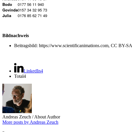
Bodo
0177 56 11 940
Govinda
0157 34 32 95 73
Julia
0176 85 62 71 49
Bildnachweis
Beitragsbild: https://www.scientificanimations.com, CC BY-SA
LinkedIn
4
Total
4
Andreas Zeuch
/ About Author
More posts by Andreas Zeuch