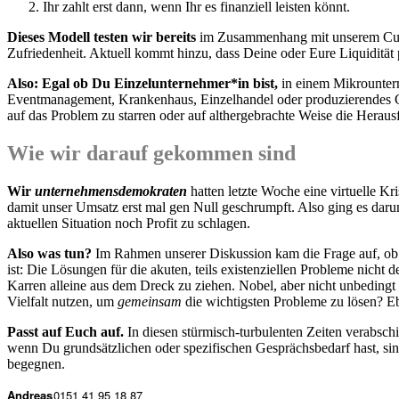
Ihr zahlt erst dann, wenn Ihr es finanziell leisten könnt.
Dieses Modell testen wir bereits
im Zusammenhang mit unserem
Cu
Zufriedenheit. Aktuell kommt hinzu, dass Deine oder Eure Liquidität
Also: Egal ob Du Einzelunternehmer*in bist,
in einem Mikrountern
Eventmanagement, Krankenhaus, Einzelhandel oder produzierendes Ge
auf das Problem zu starren oder auf althergebrachte Weise die Herau
Wie wir darauf gekommen sind
Wir
unternehmensdemokraten
hatten letzte Woche eine virtuelle K
damit unser Umsatz erst mal gen Null geschrumpft. Also ging es dar
aktuellen Situation noch Profit zu schlagen.
Also was tun?
Im Rahmen unserer Diskussion kam die Frage auf, ob un
ist: Die Lösungen für die akuten, teils existenziellen Probleme nicht
Karren alleine aus dem Dreck zu ziehen. Nobel, aber nicht unbedingt 
Vielfalt nutzen, um
gemeinsam
die wichtigsten Probleme zu lösen? Eb
Passt auf Euch auf.
In diesen stürmisch-turbulenten Zeiten verabsc
wenn Du grundsätzlichen oder spezifischen Gesprächsbedarf hast, sind
begegnen.
Andreas
0151 41 95 18 87