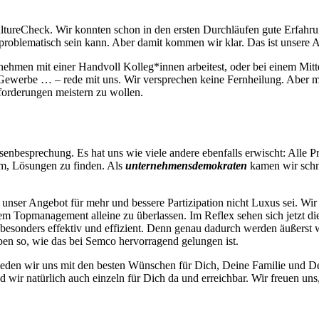
ltureCheck
. Wir konnten schon in den ersten Durchläufen gute Erfahru
 problematisch sein kann. Aber damit kommen wir klar. Das ist unsere
ehmen mit einer Handvoll Kolleg*innen arbeitest, oder bei einem Mitte
werbe … – rede mit uns. Wir versprechen keine Fernheilung. Aber mite
sforderungen meistern zu wollen.
risenbesprechung. Es hat uns wie viele andere ebenfalls erwischt: Alle 
um, Lösungen zu finden. Als
unternehmensdemokraten
kamen wir schne
ser Angebot für mehr und bessere Partizipation nicht Luxus sei. Wir wa
 dem Topmanagement alleine zu überlassen. Im Reflex sehen sich jetzt d
besonders effektiv und effizient. Denn genau dadurch werden äußerst w
en so, wie das bei Semco hervorragend gelungen ist.
hieden wir uns mit den besten Wünschen für Dich, Deine Familie und 
 wir natürlich auch einzeln für Dich da und erreichbar. Wir freuen uns