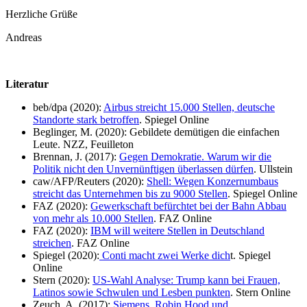
Herzliche Grüße
Andreas
Literatur
beb/dpa (2020):
Airbus streicht 15.000 Stellen, deutsche
Standorte stark betroffen
. Spiegel Online
Beglinger, M. (2020): Gebildete demütigen die einfachen
Leute. NZZ, Feuilleton
Brennan, J. (2017):
Gegen Demokratie. Warum wir die
Politik nicht den Unvernünftigen überlassen dürfen
. Ullstein
caw/AFP/Reuters (2020):
Shell: Wegen Konzernumbaus
streicht das Unternehmen bis zu 9000 Stellen
. Spiegel Online
FAZ (2020):
Gewerkschaft befürchtet bei der Bahn Abbau
von mehr als 10.000 Stellen
. FAZ Online
FAZ (2020):
IBM will weitere Stellen in Deutschland
streichen
. FAZ Online
Spiegel (2020):
Conti macht zwei Werke dich
t. Spiegel
Online
Stern (2020):
US-Wahl Analyse: Trump kann bei Frauen,
Latinos sowie Schwulen und Lesben punkten
. Stern Online
Zeuch, A. (2017):
Siemens, Robin Hood und