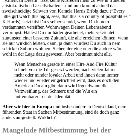
“American Dream” lässt keine Ausreden mehr zu wie in früheren
aristokratischen Gesellschaften – und nun kommt aktuell das
zweischneidige Schwert von Kamela Harris Erfolg dazu (“Every
little girl watch this night, sees, that this is a country of possibilities.”
K.Harris). Jetzt bist Du’s selber schuld, wenn Du in nem
verdammten versifften Wohnwagen Deinen Lebensabend
verbringst. Hättest Du nur härter gearbeitet, mehr verzichtet
zugunsten einer besseren Zukunft, die alle erreichen können, wenn
sie nur wirklich leisten, dann, ja dann würdest Du auch in nem
schicken Suburb wohnen. Sicher, der eine oder die andere wäre
wohl in der Lage dazu gewesen. Aber bestimmt nicht alle.
Wenn Menschen gerade in einer Hire-And-Fire Kultur
schnell vor die Tür gesetzt werden, nach vielen Jahren
mehr oder minder loyaler Arbeit und ihnen dann immer
wieder und wieder eingetrichtert wird, dass es doch den
American Dream gibt, dann wird irgendwann die
Verzweiflung, der Schmerz und die Wut ein
untrennbarer Teil der Identität.
Aber wir hier in Europa
und insbesondere in Deutschland, dem
führenden Staat in Sachen Mitbestimmung, sind da doch ganz
anders aufgestellt. Wirklich?
Mangelnde Mitbestimmung bei der