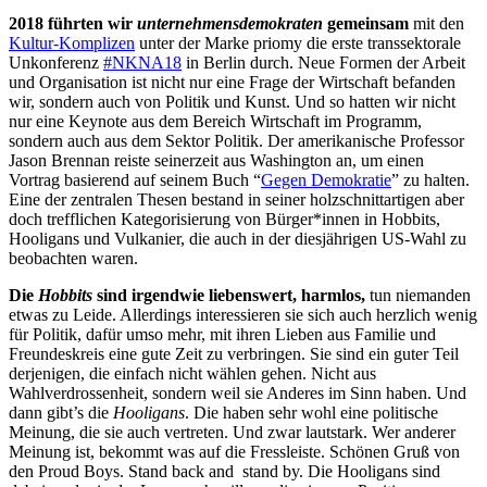
2018 führten wir
unternehmensdemokraten
gemeinsam
mit den
Kultur-Komplizen
unter der Marke priomy die erste transsektorale
Unkonferenz
#NKNA18
in Berlin durch. Neue Formen der Arbeit
und Organisation ist nicht nur eine Frage der Wirtschaft befanden
wir, sondern auch von Politik und Kunst. Und so hatten wir nicht
nur eine Keynote aus dem Bereich Wirtschaft im Programm,
sondern auch aus dem Sektor Politik. Der amerikanische Professor
Jason Brennan reiste seinerzeit aus Washington an, um einen
Vortrag basierend auf seinem Buch “
Gegen Demokratie
” zu halten.
Eine der zentralen Thesen bestand in seiner holzschnittartigen aber
doch trefflichen Kategorisierung von Bürger*innen in Hobbits,
Hooligans und Vulkanier, die auch in der diesjährigen US-Wahl zu
beobachten waren.
Die
Hobbits
sind irgendwie liebenswert, harmlos,
tun niemanden
etwas zu Leide. Allerdings interessieren sie sich auch herzlich wenig
für Politik, dafür umso mehr, mit ihren Lieben aus Familie und
Freundeskreis eine gute Zeit zu verbringen. Sie sind ein guter Teil
derjenigen, die einfach nicht wählen gehen. Nicht aus
Wahlverdrossenheit, sondern weil sie Anderes im Sinn haben. Und
dann gibt’s die
Hooligans
. Die haben sehr wohl eine politische
Meinung, die sie auch vertreten. Und zwar lautstark. Wer anderer
Meinung ist, bekommt was auf die Fressleiste. Schönen Gruß von
den Proud Boys. Stand back and stand by. Die Hooligans sind