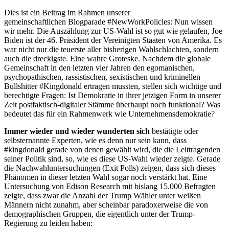
Dies ist ein Beitrag im Rahmen unserer
gemeinschaftlichen Blogparade #NewWorkPolicies:
Nun wissen
wir mehr. Die Auszählung zur US-Wahl ist so gut wie gelaufen, Joe
Biden ist der 46. Präsident der Vereinigten Staaten von Amerika. Es
war nicht nur die teuerste aller bisherigen Wahlschlachten, sondern
auch die dreckigste. Eine wahre Groteske. Nachdem die globale
Gemeinschaft in den letzten vier Jahren den egomanischen,
psychopathischen, rassistischen, sexistischen und kriminellen
Bullshitter #Kingdonald ertragen mussten, stellen sich wichtige und
berechtigte Fragen: Ist Demokratie in ihrer jetzigen Form in unserer
Zeit postfaktisch-digitaler Stämme überhaupt noch funktional? Was
bedeutet das für ein Rahmenwerk wie Unternehmensdemokratie?
Immer wieder und wieder wunderten sich
bestätigte oder
selbsternannte Experten, wie es denn nur sein kann, dass
#kingdonald gerade von denen gewählt wird, die die Leittragenden
seiner Politik sind, so, wie es diese US-Wahl wieder zeigte. Gerade
die Nachwahluntersuchungen (Exit Polls) zeigen, dass sich dieses
Phänomen in dieser letzten Wahl sogar noch verstärkt hat. Eine
Untersuchung von Edison Research mit bislang 15.000 Befragten
zeigte, dass zwar die Anzahl der Trump Wähler unter weißen
Männern nicht zunahm, aber scheinbar paradoxerweise die von
demographischen Gruppen, die eigentlich unter der Trump-
Regierung zu leiden haben: