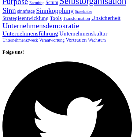
Selbstorganisation
Purpose
Scrum
Recruiting
Sinn
Sinnkopplung
sinnfrage
Stakeholder
Unsicherheit
Strategieentwicklung
Tools
Transformation
Unternehmensdemokratie
Unternehmensführung
Unternehmenskultur
Vertrauen
Unternehmenszweck
Verantwortung
Wachstum
Folge uns!