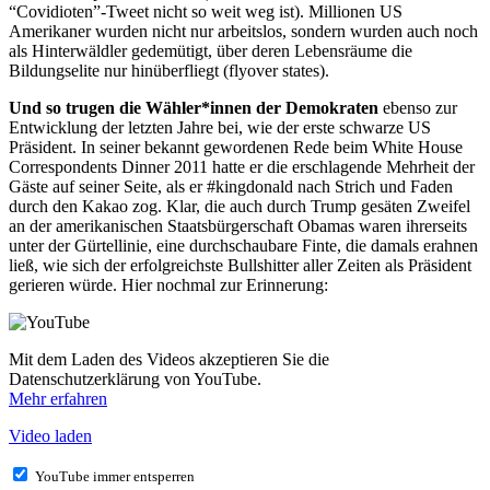
“Covidioten”-Tweet nicht so weit weg ist). Millionen US
Amerikaner wurden nicht nur arbeitslos, sondern wurden auch noch
als Hinterwäldler gedemütigt, über deren Lebensräume die
Bildungselite nur hinüberfliegt (flyover states).
Und so trugen die Wähler*innen der Demokraten
ebenso zur
Entwicklung der letzten Jahre bei, wie der erste schwarze US
Präsident. In seiner bekannt gewordenen Rede beim White House
Correspondents Dinner 2011 hatte er die erschlagende Mehrheit der
Gäste auf seiner Seite, als er #kingdonald nach Strich und Faden
durch den Kakao zog. Klar, die auch durch Trump gesäten Zweifel
an der amerikanischen Staatsbürgerschaft Obamas waren ihrerseits
unter der Gürtellinie, eine durchschaubare Finte, die damals erahnen
ließ, wie sich der erfolgreichste Bullshitter aller Zeiten als Präsident
gerieren würde. Hier nochmal zur Erinnerung:
Mit dem Laden des Videos akzeptieren Sie die
Datenschutzerklärung von YouTube.
Mehr erfahren
Video laden
YouTube immer entsperren