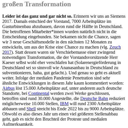
großen Transformation
Leider ist das ganz und gar nicht so.
Erinnern wir uns an Siemens
2017. Damals entschied der Vorstand, 7000 Arbeitsplätze im
Gasturbinenbau abzubauen, davon rund die Hälfte in Deutschland.
Die betroffenen Mitarbeiter*innen wurden natürlich nicht in die
Entscheidung eingebunden. Sie bekamen nicht die Chance, sagen
wir 3 neue Geschäftsmodelle in den nächsten 12 Monaten zu
entwickeln, um aus der Krise eine Chance zu machen (vlg.
Zeuch
2017
). Statt dessen waren sie Verschiebemasse einer zwingend
notwendigen Transformation, die der Vorstandsvorsitzende Herr
Kaeser selbst wohl eher verschlafen hat (Solarenergieförderung in
Deutschland sei so sinnvoll wie Ananasanbau in Deutschland zu
subventionieren, haha, gut gelacht.). Und genau so geht es aktuell
weiter. Infolge der medialen Pandemie Penetration sind sehr
ähnliche Entwicklungen in diesem Jahr kaum kommentiert worden:
Airbus
löst 15.000 Arbeitsplätze auf, unter anderem auch deutsche
Standorte, bei
Continental
werden zwei Werke geschlossen,
betroffen sind rund 30.000 Angestellte, die
Deutsche Bahn
reduziert
möglicherweise 10.000 Stellen,
IBM
will rund 2300 Arbeitsplätze
abbauen und
Shell
streicht bis Ende 2022 bis zu 9000 Arbeitsplätze.
Obwohl es also dieses Jahr um einen viel größeren Stellenabbau
geht, gab es nicht den Bruchteil der Proteste und medialen
Aufmerksamkeit.