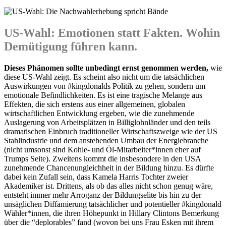
US-Wahl: Emotionen statt Fakten. Wohin
Demütigung führen kann.
Dieses Phänomen sollte unbedingt ernst genommen werden,
wie
diese US-Wahl zeigt. Es scheint also nicht um die tatsächlichen
Auswirkungen von #kingdonalds Politik zu gehen, sondern um
emotionale Befindlichkeiten. Es ist eine tragische Melange aus
Effekten, die sich erstens aus einer allgemeinen, globalen
wirtschaftlichen Entwicklung ergeben, wie die zunehmende
Auslagerung von Arbeitsplätzen in Billiglohnländer und den teils
dramatischen Einbruch traditioneller Wirtschaftszweige wie der US
Stahlindustrie und dem anstehenden Umbau der Energiebranche
(nicht umsonst sind Kohle- und Öl-Mitarbeiter*innen eher auf
Trumps Seite). Zweitens kommt die insbesondere in den USA
zunehmende Chancenungleichheit in der Bildung hinzu. Es dürfte
dabei kein Zufall sein, dass Kamela Harris Tochter zweier
Akademiker ist. Drittens, als ob das alles nicht schon genug wäre,
entsteht immer mehr Arroganz der Bildungselite bis hin zu der
unsäglichen Diffamierung tatsächlicher und potentieller #kingdonald
Wähler*innen, die ihren Höhepunkt in Hillary Clintons Bemerkung
über die “deplorables” fand (wovon bei uns Frau Esken mit ihrem