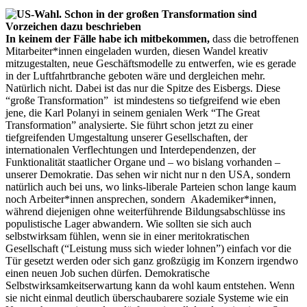
In keinem der Fälle habe ich mitbekommen,
dass die betroffenen
Mitarbeiter*innen eingeladen wurden, diesen Wandel kreativ
mitzugestalten, neue Geschäftsmodelle zu entwerfen, wie es gerade
in der Luftfahrtbranche geboten wäre und dergleichen mehr.
Natürlich nicht. Dabei ist das nur die Spitze des Eisbergs. Diese
“große Transformation” ist mindestens so tiefgreifend wie eben
jene, die Karl Polanyi in seinem genialen Werk “The Great
Transformation” analysierte. Sie führt schon jetzt zu einer
tiefgreifenden Umgestaltung unserer Gesellschaften, der
internationalen Verflechtungen und Interdependenzen, der
Funktionalität staatlicher Organe und – wo bislang vorhanden –
unserer Demokratie. Das sehen wir nicht nur n den USA, sondern
natürlich auch bei uns, wo links-liberale Parteien schon lange kaum
noch Arbeiter*innen ansprechen, sondern Akademiker*innen,
während diejenigen ohne weiterführende Bildungsabschlüsse ins
populistische Lager abwandern. Wie sollten sie sich auch
selbstwirksam fühlen, wenn sie in einer meritokratischen
Gesellschaft (“Leistung muss sich wieder lohnen”) einfach vor die
Tür gesetzt werden oder sich ganz großzügig im Konzern irgendwo
einen neuen Job suchen dürfen. Demokratische
Selbstwirksamkeitserwartung kann da wohl kaum entstehen. Wenn
sie nicht einmal deutlich überschaubarere soziale Systeme wie ein