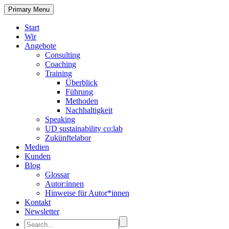
Primary Menu
Start
Wir
Angebote
Consulting
Coaching
Training
Überblick
Führung
Methoden
Nachhaltigkeit
Speaking
UD sustainability co:lab
Zukünftelabor
Medien
Kunden
Blog
Glossar
Autor:innen
Hinweise für Autor*innen
Kontakt
Newsletter