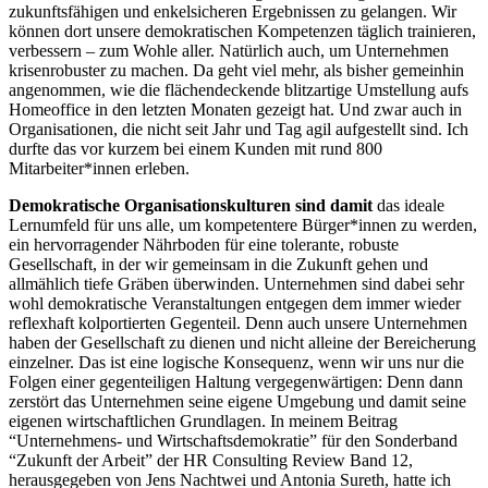
zukunftsfähigen und enkelsicheren Ergebnissen zu gelangen. Wir
können dort unsere demokratischen Kompetenzen täglich trainieren,
verbessern – zum Wohle aller. Natürlich auch, um Unternehmen
krisenrobuster zu machen. Da geht viel mehr, als bisher gemeinhin
angenommen, wie die flächendeckende blitzartige Umstellung aufs
Homeoffice in den letzten Monaten gezeigt hat. Und zwar auch in
Organisationen, die nicht seit Jahr und Tag agil aufgestellt sind. Ich
durfte das vor kurzem bei einem Kunden mit rund 800
Mitarbeiter*innen erleben.
Demokratische Organisationskulturen sind damit
das ideale
Lernumfeld für uns alle, um kompetentere Bürger*innen zu werden,
ein hervorragender Nährboden für eine tolerante, robuste
Gesellschaft, in der wir gemeinsam in die Zukunft gehen und
allmählich tiefe Gräben überwinden. Unternehmen sind dabei sehr
wohl demokratische Veranstaltungen entgegen dem immer wieder
reflexhaft kolportierten Gegenteil. Denn auch unsere Unternehmen
haben der Gesellschaft zu dienen und nicht alleine der Bereicherung
einzelner. Das ist eine logische Konsequenz, wenn wir uns nur die
Folgen einer gegenteiligen Haltung vergegenwärtigen: Denn dann
zerstört das Unternehmen seine eigene Umgebung und damit seine
eigenen wirtschaftlichen Grundlagen. In meinem Beitrag
“Unternehmens- und Wirtschaftsdemokratie” für den Sonderband
“Zukunft der Arbeit” der HR Consulting Review Band 12,
herausgegeben von Jens Nachtwei und Antonia Sureth, hatte ich