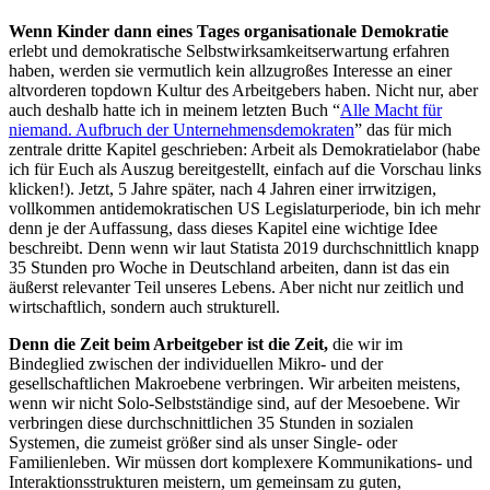
Wenn Kinder dann eines Tages organisationale Demokratie
erlebt und demokratische Selbstwirksamkeitserwartung erfahren
haben, werden sie vermutlich kein allzugroßes Interesse an einer
altvorderen topdown Kultur des Arbeitgebers haben. Nicht nur, aber
auch deshalb hatte ich in meinem letzten Buch “
Alle Macht für
niemand. Aufbruch der Unternehmensdemokraten
” das für mich
zentrale dritte Kapitel geschrieben: Arbeit als Demokratielabor (habe
ich für Euch als Auszug bereitgestellt, einfach auf die Vorschau links
klicken!). Jetzt, 5 Jahre später, nach 4 Jahren einer irrwitzigen,
vollkommen antidemokratischen US Legislaturperiode, bin ich mehr
denn je der Auffassung, dass dieses Kapitel eine wichtige Idee
beschreibt. Denn wenn wir laut Statista 2019 durchschnittlich knapp
35 Stunden pro Woche in Deutschland arbeiten, dann ist das ein
äußerst relevanter Teil unseres Lebens. Aber nicht nur zeitlich und
wirtschaftlich, sondern auch strukturell.
Denn die Zeit beim Arbeitgeber ist die Zeit,
die wir im
Bindeglied zwischen der individuellen Mikro- und der
gesellschaftlichen Makroebene verbringen. Wir arbeiten meistens,
wenn wir nicht Solo-Selbstständige sind, auf der Mesoebene. Wir
verbringen diese durchschnittlichen 35 Stunden in sozialen
Systemen, die zumeist größer sind als unser Single- oder
Familienleben. Wir müssen dort komplexere Kommunikations- und
Interaktionsstrukturen meistern, um gemeinsam zu guten,