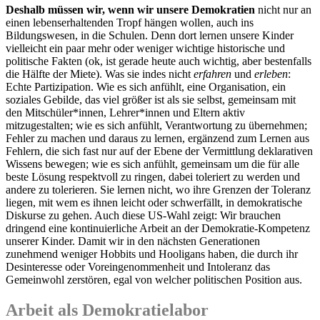
Deshalb müssen wir, wenn wir unsere Demokratien
nicht nur an
einen lebenserhaltenden Tropf hängen wollen, auch ins
Bildungswesen, in die Schulen. Denn dort lernen unsere Kinder
vielleicht ein paar mehr oder weniger wichtige historische und
politische Fakten (ok, ist gerade heute auch wichtig, aber bestenfalls
die Hälfte der Miete). Was sie indes nicht
erfahren
und
erleben
:
Echte Partizipation. Wie es sich anfühlt, eine Organisation, ein
soziales Gebilde, das viel größer ist als sie selbst, gemeinsam mit
den Mitschüler*innen, Lehrer*innen und Eltern aktiv
mitzugestalten; wie es sich anfühlt, Verantwortung zu übernehmen;
Fehler zu machen und daraus zu lernen, ergänzend zum Lernen aus
Fehlern, die sich fast nur auf der Ebene der Vermittlung deklarativen
Wissens bewegen; wie es sich anfühlt, gemeinsam um die für alle
beste Lösung respektvoll zu ringen, dabei toleriert zu werden und
andere zu tolerieren. Sie lernen nicht, wo ihre Grenzen der Toleranz
liegen, mit wem es ihnen leicht oder schwerfällt, in demokratische
Diskurse zu gehen. Auch diese US-Wahl zeigt: Wir brauchen
dringend eine kontinuierliche Arbeit an der Demokratie-Kompetenz
unserer Kinder. Damit wir in den nächsten Generationen
zunehmend weniger Hobbits und Hooligans haben, die durch ihr
Desinteresse oder Voreingenommenheit und Intoleranz das
Gemeinwohl zerstören, egal von welcher politischen Position aus.
Arbeit als Demokratielabor