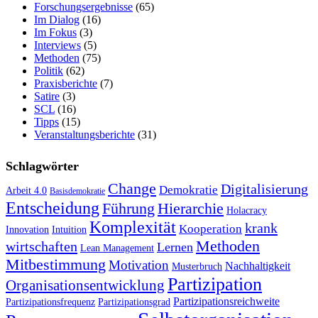
Forschungsergebnisse
(65)
Im Dialog
(16)
Im Fokus
(3)
Interviews
(5)
Methoden
(75)
Politik
(62)
Praxisberichte
(7)
Satire
(3)
SCL
(16)
Tipps
(15)
Veranstaltungsberichte
(31)
Schlagwörter
Change
Digitalisierung
Demokratie
Arbeit 4.0
Basisdemokratie
Entscheidung
Führung
Hierarchie
Holacracy
Komplexität
krank
Kooperation
Innovation
Intuition
Methoden
wirtschaften
Lernen
Lean Management
Mitbestimmung
Motivation
Nachhaltigkeit
Musterbruch
Partizipation
Organisationsentwicklung
Partizipationsreichweite
Partizipationsfrequenz
Partizipationsgrad