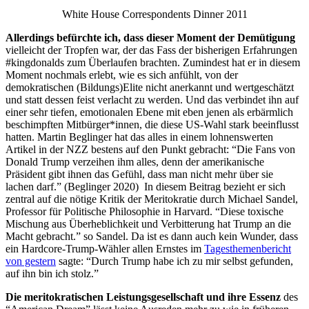
White House Correspondents Dinner 2011
Allerdings befürchte ich, dass dieser Moment der Demütigung
vielleicht der Tropfen war, der das Fass der bisherigen Erfahrungen
#kingdonalds zum Überlaufen brachten. Zumindest hat er in diesem
Moment nochmals erlebt, wie es sich anfühlt, von der
demokratischen (Bildungs)Elite nicht anerkannt und wertgeschätzt
und statt dessen feist verlacht zu werden. Und das verbindet ihn auf
einer sehr tiefen, emotionalen Ebene mit eben jenen als erbärmlich
beschimpften Mitbürger*innen, die diese US-Wahl stark beeinflusst
hatten. Martin Beglinger hat das alles in einem lohnenswerten
Artikel in der NZZ bestens auf den Punkt gebracht: “Die Fans von
Donald Trump verzeihen ihm alles, denn der amerikanische
Präsident gibt ihnen das Gefühl, dass man nicht mehr über sie
lachen darf.” (Beglinger 2020) In diesem Beitrag bezieht er sich
zentral auf die nötige Kritik der Meritokratie durch Michael Sandel,
Professor für Politische Philosophie in Harvard. “Diese toxische
Mischung aus Überheblichkeit und Verbitterung hat Trump an die
Macht gebracht.” so Sandel. Da ist es dann auch kein Wunder, dass
ein Hardcore-Trump-Wähler allen Ernstes im
Tagesthemenbericht
von gestern
sagte: “Durch Trump habe ich zu mir selbst gefunden,
auf ihn bin ich stolz.”
Die meritokratischen Leistungsgesellschaft und ihre Essenz
des