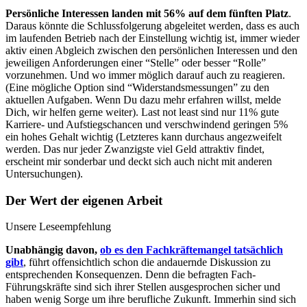
Persönliche Interessen landen mit 56% auf dem fünften Platz
.
Daraus könnte die Schlussfolgerung abgeleitet werden, dass es auch
im laufenden Betrieb nach der Einstellung wichtig ist, immer wieder
aktiv einen Abgleich zwischen den persönlichen Interessen und den
jeweiligen Anforderungen einer “Stelle” oder besser “Rolle”
vorzunehmen. Und wo immer möglich darauf auch zu reagieren.
(Eine mögliche Option sind “Widerstandsmessungen” zu den
aktuellen Aufgaben. Wenn Du dazu mehr erfahren willst, melde
Dich, wir helfen gerne weiter). Last not least sind nur 11% gute
Karriere- und Aufstiegschancen und verschwindend geringen 5%
ein hohes Gehalt wichtig (Letzteres kann durchaus angezweifelt
werden. Das nur jeder Zwanzigste viel Geld attraktiv findet,
erscheint mir sonderbar und deckt sich auch nicht mit anderen
Untersuchungen).
Der Wert der eigenen Arbeit
Unsere Leseempfehlung
Unabhängig davon,
ob es den Fachkräftemangel tatsächlich
gibt
, führt offensichtlich schon die andauernde Diskussion zu
entsprechenden Konsequenzen. Denn die befragten Fach-
Führungskräfte sind sich ihrer Stellen ausgesprochen sicher und
haben wenig Sorge um ihre berufliche Zukunft. Immerhin sind sich