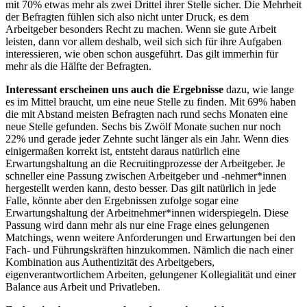
mit 70% etwas mehr als zwei Drittel ihrer Stelle sicher. Die Mehrheit
der Befragten fühlen sich also nicht unter Druck, es dem
Arbeitgeber besonders Recht zu machen. Wenn sie gute Arbeit
leisten, dann vor allem deshalb, weil sich sich für ihre Aufgaben
interessieren, wie oben schon ausgeführt. Das gilt immerhin für
mehr als die Hälfte der Befragten.
Interessant erscheinen uns auch die Ergebnisse
dazu, wie lange
es im Mittel braucht, um eine neue Stelle zu finden. Mit 69% haben
die mit Abstand meisten Befragten nach rund sechs Monaten eine
neue Stelle gefunden. Sechs bis Zwölf Monate suchen nur noch
22% und gerade jeder Zehnte sucht länger als ein Jahr. Wenn dies
einigermaßen korrekt ist, entsteht daraus natürlich eine
Erwartungshaltung an die Recruitingprozesse der Arbeitgeber. Je
schneller eine Passung zwischen Arbeitgeber und -nehmer*innen
hergestellt werden kann, desto besser. Das gilt natürlich in jede
Falle, könnte aber den Ergebnissen zufolge sogar eine
Erwartungshaltung der Arbeitnehmer*innen widerspiegeln. Diese
Passung wird dann mehr als nur eine Frage eines gelungenen
Matchings, wenn weitere Anforderungen und Erwartungen bei den
Fach- und Führungskräften hinzukommen. Nämlich die nach einer
Kombination aus Authentizität des Arbeitgebers,
eigenverantwortlichem Arbeiten, gelungener Kollegialität und einer
Balance aus Arbeit und Privatleben.