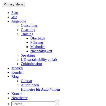
Primary Menu
Start
Wir
Angebote
Consulting
Coaching
Training
Überblick
Führung
Methoden
Nachhaltigkeit
Speaking
UD sustainability co:lab
Zukünftelabor
Medien
Kunden
Blog
Glossar
Autor:innen
Hinweise für Autor*innen
Kontakt
Newsletter