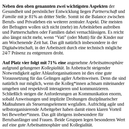
Neben den oben genannten zwei wichtigsten Aspekten
der
Gesundheit und persönlicher Entwicklung liegen
Partnerschaft
und
Familie
mit je 81% an dritter Stelle. Somit ist die Balance zwischen
Berufs- und Privatleben ein weiterer zentraler Aspekt. Die meisten
der Befragten wollen sich nicht (mehr) im Arbeitsleben aufreiben
und Partnerschaften oder Familien dabei vernachlässigen. Es reicht
also längst nicht mehr, wenn “Vati” (oder Mutti) für die Kinder nur
am Wochenende Zeit hat. Das gilt natürlich insbesondere in der
Digitalwirtschaft, in der Arbeitszeit durch eine technisch mögliche
24/7 Präsenz zu entgrenzen droht.
Auf Platz vier folgt mit 71% eine
angenehme
Arbeitsatmosphäre
aufgrund gelungener
Kollegialität
. In Anbetracht steigender
Notwendigkeit agiler Ablauforganisationen ist dies eine gute
Voraussetzung für das Gelingen agiler Arbeitsweisen. Denn die sind
natürlich nur möglich, wenn die Kolleg*innen achtsam miteinander
umgehen und respektvoll interagieren und kommunizieren.
Schließlich steigen die Anforderungen an Kommunikation enorm,
sobald Anweisungen und implizite Drohungen disziplinarischer
Maßnahmen als Steuerungselement wegfallen. Aufrichtig agile und
selbstorganisierende Arbeitgeber haben damit einen klaren Vorteil
bei Bewerber*innen. Das gilt übrigens insbesondere für
Berufsanfänger und Frauen. Beide Gruppen legen besonderen Wert
auf eine gute Arbeitsatmosphäre und Kollegialität.