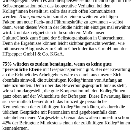
widerspiegeln. Wenn es also beispielsweise noch nicht so gut um die
Selbstorganisation oder das kooperative Verhalten bei den
Kolleg*innen bestellt ist, sollte das auch offen kommuniziert
werden.
Transparenz
wird somit zu einem weiteren wichtigen
Faktor, um neue Fach- und Führungskräfte zu gewinnen – selbst
dann, wenn dieses Wort in der Studie nicht ein einziges mal erwähnt
wird. Und dazu eignet sich in besonderem Maße unser
CultureCheck zum Stand der Selbstorganisation in Unternehmen.
Denn die Ergebnisse können leicht sichtbar gemacht werden, wie
mit unseren Blogposts zum CultureCheck der itacs GmbH und der
HRpepper GmbH & Co. KGaA.
75% würden es zudem bemängeln, wenn es keine gute
“persönliche Ebene
mit Gesprächspartern” gibt. Bei der Erwartung
an die Echtheit des Arbeitgebers wäre es damit aus unserer Sicht
ebenfalls sinnvoll, die zukünftigen Kolleg*innen von Anfang an
miteinzubinden. Denn über das Bewerbungsgespräch hinaus steht,
wie schon dargestellt, die gute Kooperation mit den Kolleg*innen
ganz oben auf der Wunschliste der Befragten. Diese Erwartung lässt
sich vermutlich besser durch das frühzeitige persönliche
Kennenlernen der zukünftigen Kolleg*innen klären, als durch die
üblichen Gespräche mit Personalern und gegebenenfalls dem
potentiellen neuen Vorgesetzten. Genau das wollen immerhin schon
42% der Befragten: Mindestens einen der zukünftigen Kolleg*innen
kennenlernen.