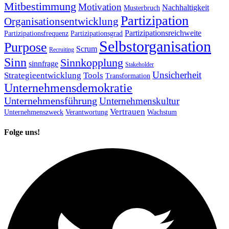
Mitbestimmung
Motivation
Nachhaltigkeit
Musterbruch
Partizipation
Organisationsentwicklung
Partizipationsreichweite
Partizipationsfrequenz
Partizipationsgrad
Selbstorganisation
Purpose
Scrum
Recruiting
Sinn
Sinnkopplung
sinnfrage
Stakeholder
Unsicherheit
Strategieentwicklung
Tools
Transformation
Unternehmensdemokratie
Unternehmensführung
Unternehmenskultur
Vertrauen
Unternehmenszweck
Verantwortung
Wachstum
Folge uns!