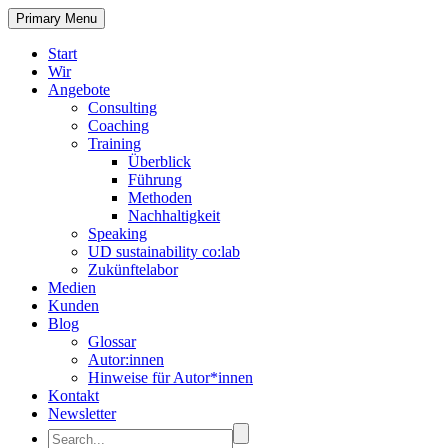
Primary Menu
Start
Wir
Angebote
Consulting
Coaching
Training
Überblick
Führung
Methoden
Nachhaltigkeit
Speaking
UD sustainability co:lab
Zukünftelabor
Medien
Kunden
Blog
Glossar
Autor:innen
Hinweise für Autor*innen
Kontakt
Newsletter