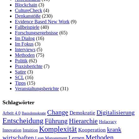
Blockchain
(3)
CultureCheck
(4)
Denkanstöße
(230)
Evidence Based New Work
(9)
Fallbeispiele
(40)
Forschungsergebnisse
(65)
Im Dialog
(16)
Im Fokus
(3)
Interviews
(5)
Methoden
(75)
Politik
(62)
Praxisberichte
(7)
Satire
(3)
SCL
(16)
Tipps
(15)
Veranstaltungsberichte
(31)
Schlagwörter
Change
Digitalisierung
Demokratie
Arbeit 4.0
Basisdemokratie
Entscheidung
Führung
Hierarchie
Holacracy
Komplexität
krank
Kooperation
Innovation
Intuition
Methoden
wirtschaften
Lernen
Lean Management