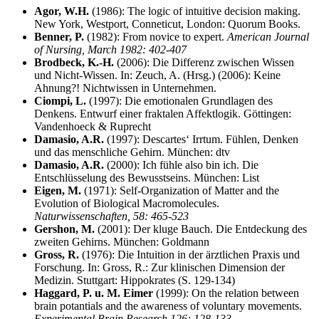
Agor, W.H.
(1986): The logic of intuitive decision making.
New York, Westport, Conneticut, London: Quorum Books.
Benner, P.
(1982): From novice to expert.
American Journal
of Nursing, March 1982: 402-407
Brodbeck, K.-H.
(2006): Die Differenz zwischen Wissen
und Nicht-Wissen. In: Zeuch, A. (Hrsg.) (2006): Keine
Ahnung?! Nichtwissen in Unternehmen.
Ciompi, L.
(1997): Die emotionalen Grundlagen des
Denkens. Entwurf einer fraktalen Affektlogik. Göttingen:
Vandenhoeck & Ruprecht
Damasio, A.R.
(1997): Descartes‘ Irrtum. Fühlen, Denken
und das menschliche Gehirn. München: dtv
Damasio, A.R.
(2000): Ich fühle also bin ich. Die
Entschlüsselung des Bewusstseins. München: List
Eigen, M.
(1971): Self-Organization of Matter and the
Evolution of Biological Macromolecules.
Naturwissenschaften, 58: 465-523
Gershon, M.
(2001): Der kluge Bauch. Die Entdeckung des
zweiten Gehirns. München: Goldmann
Gross, R.
(1976): Die Intuition in der ärztlichen Praxis und
Forschung. In: Gross, R.: Zur klinischen Dimension der
Medizin. Stuttgart: Hippokrates (S. 129-134)
Haggard, P. u. M. Eimer
(1999): On the relation between
brain potantials and the awareness of voluntary movements.
Experimental Brain Research 126: 128-133