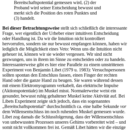
Bereitschaftspotential gemessen wird, (2) der
Proband wird seiner Entscheidung bewusst und
merkt sich die Position des roten Punktes und
(3) handelt.
Bei dieser Betrachtungsweise
stellt sich schließlich die interessante
Frage, wer eigentlich der Urheber einer intuitiven Entscheidung
oder Handlung ist. Da wir die Intuition nicht kontrolliert
hervorrufen, sondern sie nur bewusst empfangen können, haben wir
lediglich die Möglichkeit eines Veto: Wenn uns die Intuition nicht
geheuer ist, können wir sie wieder vergessen. Wir sind nicht
gezwungen, uns in ihrem im Sinne zu entscheiden oder zu handeln.
Interessanterweise gibt es hier eine Parallele zu einem umstrittenen
Experiment von Benjamin Libet (1979 u. 1983): Versuchspersonen
sollten spontan den Entschluss fassen, einen Finger der rechten
Hand oder die ganze Hand zu beugen. Sie waren während dessen
mit einem Elektromyogramm verkabelt, das elektrische Impulse
(Aktionspotentiale) im Muskel misst. Normalerweise weist ein
gesunder, bewusst ruhig gehaltener Muskel keine Aktivität auf. Bei
Libets Experiment zeigte sich jedoch, dass ein sogenanntes
„Bereitschaftspotential“ durchschnittlich ca. eine halbe Sekunde
vor
dem Willensentschluss im noch ruhenden Muskel gemessen wurde.
Libet zog damals die Schlussfolgerung, dass der Willensentschluss
von unbewussten Prozessen unseres Gehirns vorbereitet wird – und
somit nicht vollkommen frei ist. Gemäß Libet hätten wir die einzige