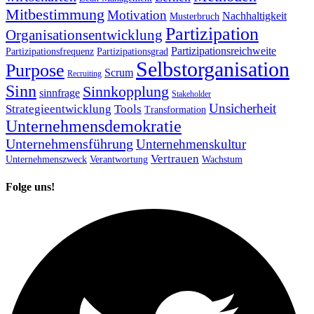
Mitbestimmung
Motivation
Nachhaltigkeit
Musterbruch
Partizipation
Organisationsentwicklung
Partizipationsreichweite
Partizipationsfrequenz
Partizipationsgrad
Selbstorganisation
Purpose
Scrum
Recruiting
Sinn
Sinnkopplung
sinnfrage
Stakeholder
Unsicherheit
Strategieentwicklung
Tools
Transformation
Unternehmensdemokratie
Unternehmensführung
Unternehmenskultur
Vertrauen
Unternehmenszweck
Verantwortung
Wachstum
Folge uns!