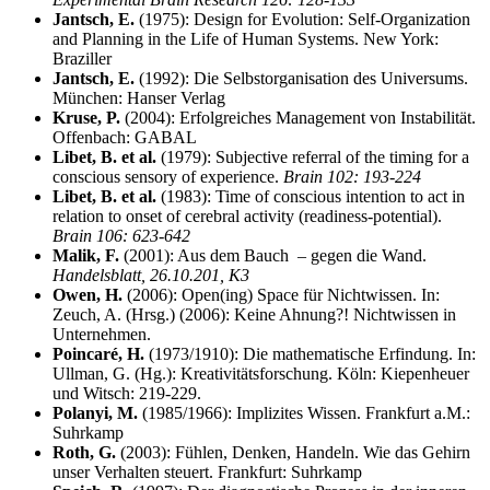
Jantsch, E.
(1975): Design for Evolution: Self-Organization
and Planning in the Life of Human Systems. New York:
Braziller
Jantsch, E.
(1992): Die Selbstorganisation des Universums.
München: Hanser Verlag
Kruse, P.
(2004): Erfolgreiches Management von Instabilität.
Offenbach: GABAL
Libet, B. et al.
(1979): Subjective referral of the timing for a
conscious sensory of experience.
Brain 102: 193-224
Libet, B. et al.
(1983): Time of conscious intention to act in
relation to onset of cerebral activity (readiness-potential).
Brain 106: 623-642
Malik, F.
(2001): Aus dem Bauch – gegen die Wand.
Handelsblatt, 26.10.201, K3
Owen, H.
(2006): Open(ing) Space für Nichtwissen. In:
Zeuch, A. (Hrsg.) (2006): Keine Ahnung?! Nichtwissen in
Unternehmen.
Poincaré, H.
(1973/1910): Die mathematische Erfindung. In:
Ullman, G. (Hg.): Kreativitätsforschung. Köln: Kiepenheuer
und Witsch: 219-229.
Polanyi, M.
(1985/1966): Implizites Wissen. Frankfurt a.M.:
Suhrkamp
Roth, G.
(2003): Fühlen, Denken, Handeln. Wie das Gehirn
unser Verhalten steuert. Frankfurt: Suhrkamp