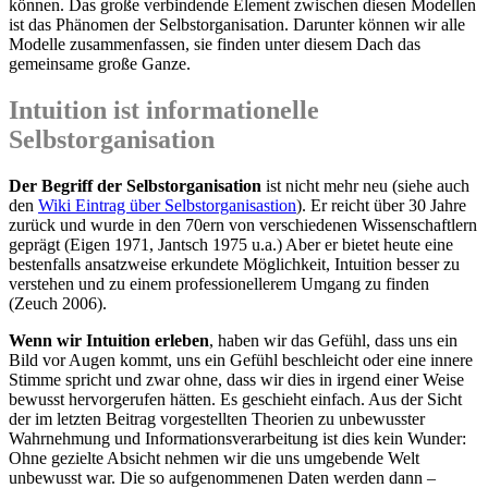
können. Das große verbindende Element zwischen diesen Modellen
ist das Phänomen der Selbstorganisation. Darunter können wir alle
Modelle zusammenfassen, sie finden unter diesem Dach das
gemeinsame große Ganze.
Intuition ist informationelle
Selbstorganisation
Der Begriff der Selbstorganisation
ist nicht mehr neu (siehe auch
den
Wiki Eintrag über Selbstorganisastion
). Er reicht über 30 Jahre
zurück und wurde in den 70ern von verschiedenen Wissenschaftlern
geprägt (Eigen 1971, Jantsch 1975 u.a.) Aber er bietet heute eine
bestenfalls ansatzweise erkundete Möglichkeit, Intuition besser zu
verstehen und zu einem professionellerem Umgang zu finden
(Zeuch 2006).
Wenn wir Intuition erleben
, haben wir das Gefühl, dass uns ein
Bild vor Augen kommt, uns ein Gefühl beschleicht oder eine innere
Stimme spricht und zwar ohne, dass wir dies in irgend einer Weise
bewusst hervorgerufen hätten. Es geschieht einfach. Aus der Sicht
der im letzten Beitrag vorgestellten Theorien zu unbewusster
Wahrnehmung und Informationsverarbeitung ist dies kein Wunder:
Ohne gezielte Absicht nehmen wir die uns umgebende Welt
unbewusst war. Die so aufgenommenen Daten werden dann –