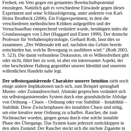
Freiheit, ein Veto gegen ein gestartetes Bereitschaftspotential
einzulegen. Natürlich gab es verschiedene Einwände gegen dieses
Experiment und seine Schlussfolgerung, unter anderem von Karl-
Heinz Brodbeck (2006). Ein Folgeexperiment, in dem die
verschiedenen methodischen Kritiken aufgegriffen und der
Versuchsaufbau entsprechend verändert wurde, bestätigten indes die
Grundaussagen von Libet (Haggard und Eimer 1999). Der deutsche
Professor für Verhaltensphysiologie, Gerhard Roth, fasst dies so
zusammen: „Der Willensakt tritt auf, nachdem das Gehirn bereits
entschieden hat, welche Bewegung es ausführen wird.“ (Roth 2003,
S. 523). Die damit verbundene Diskussion, ob es Willensfreiheit gibt
oder nicht, führt hier zu weit, ist aber ein interessanter Aspekt, der
eine bescheidene Haltung gegenüber unserer Identität und unserem
willentlichen Handeln nahe legt.
Der selbstorganisierende Charakter unserer Intuition
zieht noch
einige andere Implikationen nach sich, zum Beispiel sprunghaft
Muster- oder Zustandswechsel. Abstrakt gesprochen verändert sich
ein selbstorganisierendes System durch eine grundsätzliche Abfolge
von Ordnung – Chaos – Ordnung oder von Stabilität – Instabilität –
Stabilität. Diese Zwischenphasen des instabilen Chaos sind nötig,
um eine kreative neue Ordnung zu schaffen. Raucher, die zum
Nichtraucher wurden, gingen genau durch eine solche instabile
Phase des Übergangs. Das System kann jederzeit zurückkippen in
den alten Zustand: Der Raucher steckt sich die nächste Zigarette in