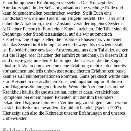
Einordnung neuer Erfahrungen verstehen. Das Konzept des
Attraktors spielt in der Selbstorganisation eine wichtige Rolle und
kann folgendermaßen beschrieben werden: Stellt Euch eine
Landschaft vor, die aus Tälern und Hügeln besteht. Die Täler sind
dabei die Attraktoren, die die Zustandsveränderung eines Systems
(z.B. einer Person) in Form einer Kugel anziehen. Die Täler sind die
Ordnungs- oder Stabilitätszustände, auf die wir automatisch
zustreben. Die Hügel stellen die instabilen Phasen dar, von denen
sich das System in Richtung Tal weiterbewegt, bis es wieder stabil
ist. Es bedarf einer gewissen Anstrengung, aus dem Tal aufzusteigen
auf die Hügel (der Raucher, der aufhört zu rauchen). In diesem Bild
sind unsere gesammelten Erfahrungen die Täler, in die die Kugel
hinabrollt. Wenn nun aber eine neue Erfahrung nicht zu den bereits
vorhandenen und teils unbewusst gespeicherten Erfahrungen passt,
kann es zu Fehlinterpretationen kommen. Ganz praktisch wurde dies
zum Beispiel in der ärztlichen Entscheidungsfindung im Rahmen
von Diagnose-Stellungen erforscht. Wenn ein Arzt eine bestimmte
Krankheit häufig diagnostiziert hat, neigt er dazu, vergleichbare
Symptome bei einem neuen Patienten mit der ihm besonders
bekannten Diagnose intuitiv in Verbindung zu bringen – auch wenn
es sich faktisch um eine andere Krankheit handelt (Speich 1997).
Hier zeigt sich also die Kehrseite unserer Erfahrungen und unseres
Unbewussten.
Schlussfolgerungen