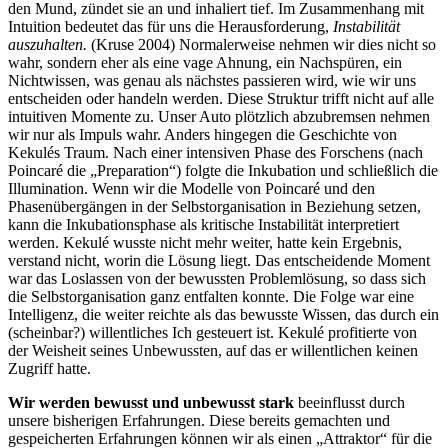
den Mund, zündet sie an und inhaliert tief. Im Zusammenhang mit
Intuition bedeutet das für uns die Herausforderung,
Instabilität
auszuhalten.
(Kruse 2004) Normalerweise nehmen wir dies nicht so
wahr, sondern eher als eine vage Ahnung, ein Nachspüren, ein
Nichtwissen, was genau als nächstes passieren wird, wie wir uns
entscheiden oder handeln werden. Diese Struktur trifft nicht auf alle
intuitiven Momente zu. Unser Auto plötzlich abzubremsen nehmen
wir nur als Impuls wahr. Anders hingegen die Geschichte von
Kekulés Traum. Nach einer intensiven Phase des Forschens (nach
Poincaré die „Preparation“) folgte die Inkubation und schließlich die
Illumination. Wenn wir die Modelle von Poincaré und den
Phasenübergängen in der Selbstorganisation in Beziehung setzen,
kann die Inkubationsphase als kritische Instabilität interpretiert
werden. Kekulé wusste nicht mehr weiter, hatte kein Ergebnis,
verstand nicht, worin die Lösung liegt. Das entscheidende Moment
war das Loslassen von der bewussten Problemlösung, so dass sich
die Selbstorganisation ganz entfalten konnte. Die Folge war eine
Intelligenz, die weiter reichte als das bewusste Wissen, das durch ein
(scheinbar?) willentliches Ich gesteuert ist. Kekulé profitierte von
der Weisheit seines Unbewussten, auf das er willentlichen keinen
Zugriff hatte.
Wir werden bewusst und unbewusst stark
beeinflusst durch
unsere bisherigen Erfahrungen. Diese bereits gemachten und
gespeicherten Erfahrungen können wir als einen „Attraktor“ für die