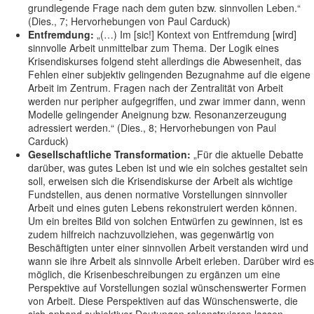
grundlegende Frage nach dem guten bzw. sinnvollen Leben.“
(Dies., 7; Hervorhebungen von Paul Carduck)
Entfremdung:
„(…) Im [sic!] Kontext von Entfremdung [wird]
sinnvolle Arbeit unmittelbar zum Thema. Der Logik eines
Krisendiskurses folgend steht allerdings die Abwesenheit, das
Fehlen einer subjektiv gelingenden Bezugnahme auf die eigene
Arbeit im Zentrum. Fragen nach der Zentralität von Arbeit
werden nur peripher aufgegriffen, und zwar immer dann, wenn
Modelle gelingender Aneignung bzw. Resonanzerzeugung
adressiert werden.“ (Dies., 8; Hervorhebungen von Paul
Carduck)
Gesellschaftliche Transformation:
„Für die aktuelle Debatte
darüber, was gutes Leben ist und wie ein solches gestaltet sein
soll, erweisen sich die Krisendiskurse der Arbeit als wichtige
Fundstellen, aus denen normative Vorstellungen sinnvoller
Arbeit und eines guten Lebens rekonstruiert werden können.
Um ein breites Bild von solchen Entwürfen zu gewinnen, ist es
zudem hilfreich nachzuvollziehen, was gegenwärtig von
Beschäftigten unter einer sinnvollen Arbeit verstanden wird und
wann sie ihre Arbeit als sinnvolle Arbeit erleben. Darüber wird es
möglich, die Krisenbeschreibungen zu ergänzen um eine
Perspektive auf Vorstellungen sozial wünschenswerter Formen
von Arbeit. Diese Perspektiven auf das Wünschenswerte, die