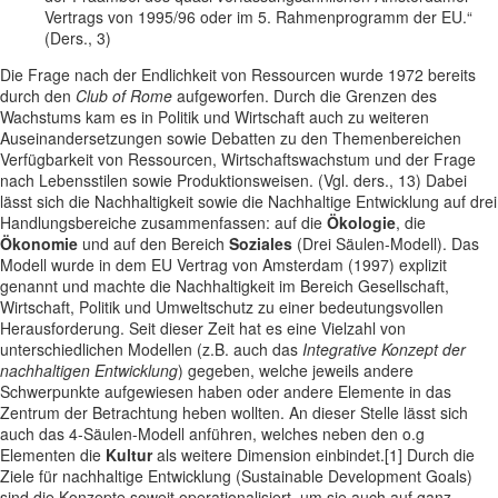
Vertrags von 1995/96 oder im 5. Rahmenprogramm der EU.“
(Ders., 3)
Die Frage nach der Endlichkeit von Ressourcen wurde 1972 bereits
durch den
Club of Rome
aufgeworfen. Durch die Grenzen des
Wachstums kam es in Politik und Wirtschaft auch zu weiteren
Auseinandersetzungen sowie Debatten zu den Themenbereichen
Verfügbarkeit von Ressourcen, Wirtschaftswachstum und der Frage
nach Lebensstilen sowie Produktionsweisen. (Vgl. ders., 13) Dabei
lässt sich die Nachhaltigkeit sowie die Nachhaltige Entwicklung auf drei
Handlungsbereiche zusammenfassen: auf die
Ökologie
, die
Ökonomie
und auf den Bereich
Soziales
(Drei Säulen-Modell). Das
Modell wurde in dem EU Vertrag von Amsterdam (1997) explizit
genannt und machte die Nachhaltigkeit im Bereich Gesellschaft,
Wirtschaft, Politik und Umweltschutz zu einer bedeutungsvollen
Herausforderung. Seit dieser Zeit hat es eine Vielzahl von
unterschiedlichen Modellen (z.B. auch das
Integrative Konzept der
nachhaltigen Entwicklung
) gegeben, welche jeweils andere
Schwerpunkte aufgewiesen haben oder andere Elemente in das
Zentrum der Betrachtung heben wollten. An dieser Stelle lässt sich
auch das 4-Säulen-Modell anführen, welches neben den o.g
Elementen die
Kultur
als weitere Dimension einbindet.[1] Durch die
Ziele für nachhaltige Entwicklung (Sustainable Development Goals)
sind die Konzepte soweit operationalisiert, um sie auch auf ganz