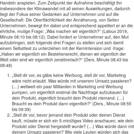
Handeln anspielen. Zum Zeitpunkt der Aufnahme beschäftigt ihn
insbesondere der Klimawandel mit all seinen Auswirkungen, dadurch
liegt der Fokus seiner Gedanken auf Unternehmen und auf die
Gesellschaft. Die Oberflächlichkeit der Annäherung, von Seiten
Unternehmen, bewegt ihn dabei und entsprechend appelliert er an die
ehrliche, mutige Frage: „Was machen wir eigentlich?“ (Laloux 2019,
Minute 08:10 bis 08:12). Dabei fordert er Unternehmer auf, den Mut
aufzubringen, sich folgende drei Fragen zu stellen und sich damit
einem Selbsttest zu unterziehen mit der Kernintension und -frage:
„Haben wir eigentlich ein Bestehensrecht, dienen wir eigentlich der
Welt oder sind wir eigentlich zerstörerisch?“ (Ders. Minute 08:43 bis
08:48)
„Stell dir vor, es gäbe keine Werbung, stell dir vor, Marketing
wäre nicht erlaubt. Was würde mit unserem Umsatz passieren?
(…) weltweit ein paar Milliarden in Marketing und Werbung
pumpen, um eigentlich erstmal die Nachfrage aufzubauen für
dein Produkt, eigentlich braucht dein Produkt niemand. (…)
Braucht es dein Produkt dann eigentlich?“ (Ders., Minute 08:55
bis 09:39)
„Stell dir vor, bevor jemand dein Produkt oder deinen Dienst
kauft, müsste er sich ein 5-minütiges Video anschauen, wie dein
Produkt oder Dienst hergestellt wurde? (…) Was würde dann mit
deinem Umsatz passieren? Wie viele Leuten würden sich das