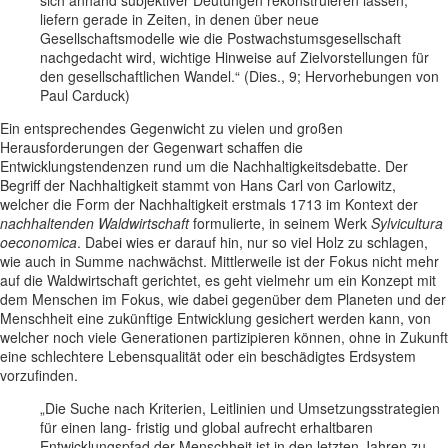
sich anhand subjektiver Deutungen rekonstruieren lassen,
liefern gerade in Zeiten, in denen über neue
Gesellschaftsmodelle wie die Postwachstumsgesellschaft
nachgedacht wird, wichtige Hinweise auf Zielvorstellungen für
den gesellschaftlichen Wandel.“ (Dies., 9; Hervorhebungen von
Paul Carduck)
Ein entsprechendes Gegenwicht zu vielen und großen
Herausforderungen der Gegenwart schaffen die
Entwicklungstendenzen rund um die Nachhaltigkeitsdebatte. Der
Begriff der Nachhaltigkeit stammt von Hans Carl von Carlowitz,
welcher die Form der Nachhaltigkeit erstmals 1713 im Kontext der
nachhaltenden Waldwirtschaft
formulierte, in seinem Werk
Sylvicultura
oeconomica
. Dabei wies er darauf hin, nur so viel Holz zu schlagen,
wie auch in Summe nachwächst. Mittlerweile ist der Fokus nicht mehr
auf die Waldwirtschaft gerichtet, es geht vielmehr um ein Konzept mit
dem Menschen im Fokus, wie dabei gegenüber dem Planeten und der
Menschheit eine zukünftige Entwicklung gesichert werden kann, von
welcher noch viele Generationen partizipieren können, ohne in Zukunft
eine schlechtere Lebensqualität oder ein beschädigtes Erdsystem
vorzufinden.
„Die Suche nach Kriterien, Leitlinien und Umsetzungsstrategien
für einen lang- fristig und global aufrecht erhaltbaren
Entwicklungspfad der Menschheit ist in den letzten Jahren zu