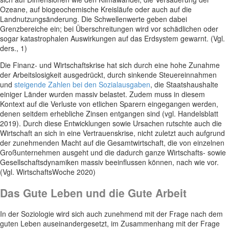
Ozeane, auf biogeochemische Kreisläufe oder auch auf die
Landnutzungsänderung. Die Schwellenwerte geben dabei
Grenzbereiche ein; bei Überschreitungen wird vor schädlichen oder
sogar katastrophalen Auswirkungen auf das Erdsystem gewarnt. (Vgl.
ders., 1)
Die Finanz- und Wirtschaftskrise hat sich durch eine hohe Zunahme
der Arbeitslosigkeit ausgedrückt, durch sinkende Steuereinnahmen
und
steigende Zahlen bei den Sozialausgaben
, die Staatshaushalte
einiger Länder wurden massiv belastet. Zudem muss in diesem
Kontext auf die Verluste von etlichen Sparern eingegangen werden,
denen seitdem erhebliche Zinsen entgangen sind (vgl. Handelsblatt
2019). Durch diese Entwicklungen sowie Ursachen rutschte auch die
Wirtschaft an sich in eine Vertrauenskrise, nicht zuletzt auch aufgrund
der zunehmenden Macht auf die Gesamtwirtschaft, die von einzelnen
Großunternehmen ausgeht und die dadurch ganze Wirtschafts- sowie
Gesellschaftsdynamiken massiv beeinflussen können, nach wie vor.
(Vgl. WirtschaftsWoche 2020)
Das Gute Leben und die Gute Arbeit
In der Soziologie wird sich auch zunehmend mit der Frage nach dem
guten Leben auseinandergesetzt, im Zusammenhang mit der Frage