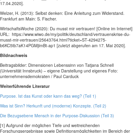
17.04.2020].
Welzer, H. (2013): Selbst denken: Eine Anleitung zum Widerstand.
Frankfurt am Main: S. Fischer.
WirtschaftsWoche (2020): Du musst mir vertrauen! [Online im Internet]
URL: https://www.wiwo.de/my/politik/deutschland/vertrauenskrise-du-
musst-mir-vertrauen/25643764.html?ticket=ST-4294275-
b6KC5tb7aK14PGMjlmBt-ap1 [zuletzt abgerufen am 17. Mai 2020].
Bildnachweis
Beitragsbilder: Dimensionen Lebenssinn von Tatjana Schnell
(Universität Innsbruck) – eigene Darstellung und eigenes Foto:
unternehmensdemokraten / Paul Carduck
Weiterführende Literatur
Purpose. Ist das Kunst oder kann das weg? (Teil 1)
Was ist Sinn? Herkunft und (moderne) Konzepte. (Teil 2)
Die Bezugsebene Mensch in der Purpose-Diskussion (Teil 3)
[1] Aufgrund der möglichen Tiefe und weitreichenden
Forschungsergebnisse sowie Definitionsmöglichkeiten im Bereich der