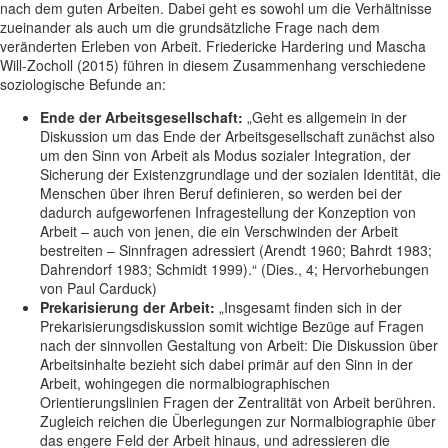
nach dem guten Arbeiten. Dabei geht es sowohl um die Verhältnisse
zueinander als auch um die grundsätzliche Frage nach dem
veränderten Erleben von Arbeit. Friedericke Hardering und Mascha
Will-Zocholl (2015) führen in diesem Zusammenhang verschiedene
soziologische Befunde an:
Ende der Arbeitsgesellschaft:
„Geht es allgemein in der
Diskussion um das Ende der Arbeitsgesellschaft zunächst also
um den Sinn von Arbeit als Modus sozialer Integration, der
Sicherung der Existenzgrundlage und der sozialen Identität, die
Menschen über ihren Beruf definieren, so werden bei der
dadurch aufgeworfenen Infragestellung der Konzeption von
Arbeit – auch von jenen, die ein Verschwinden der Arbeit
bestreiten – Sinnfragen adressiert (Arendt 1960; Bahrdt 1983;
Dahrendorf 1983; Schmidt 1999).“ (Dies., 4; Hervorhebungen
von Paul Carduck)
Prekarisierung der Arbeit:
„Insgesamt finden sich in der
Prekarisierungsdiskussion somit wichtige Bezüge auf Fragen
nach der sinnvollen Gestaltung von Arbeit: Die Diskussion über
Arbeitsinhalte bezieht sich dabei primär auf den Sinn in der
Arbeit, wohingegen die normalbiographischen
Orientierungslinien Fragen der Zentralität von Arbeit berühren.
Zugleich reichen die Überlegungen zur Normalbiographie über
das engere Feld der Arbeit hinaus, und adressieren die