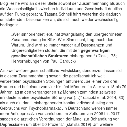
Blog-Reihe wird an dieser Stelle sowohl der Zusammenhang als auch
die Wechselseitigkeit zwischen Individuum und Gesellschaft deutlich
auf den Punkt gebracht, Tatjana Schnell führt weiterhin die dadurch
entstehenden Dissonanzen an, die sich auch wieder wechselseitig
bedingen:
„Wer sinnorientiert lebt, hat zwangsläufig den übergeordneten
Zusammenhang im Blick. Wer Sinn sucht, fragt nach dem
Warum. Und wird so immer wieder auf Dissonanzen und
Ungerechtigkeiten stoßen, die mit den
gegenwärtigen
gesellschaftlichen Strukturen
einhergehen.“ (Dies., 175;
Hervorhebungen von Paul Carduck)
Als zwei weitere gesellschaftliche Entwicklungstendenzen lassen sich
in diesem Zusammenhang sowohl die gesellschaftlich weit
verbreiteten psychischen Störungen anführen: „Bei einer von drei
Frauen und bei einem von vier bis fünf Männern im Alter von 18 bis 79
Jahren lag in den vergangenen 12 Monaten zumindest zeitweise
mindestens eine psychische Störung vor (…)“ (Jacobi et al. 2014, 83)
als auch ein damit einhergehender kontinuierlicher Anstieg des
Gebrauchs von Psychopharmaka: „In Deutschland werden immer
mehr Antidepressiva verschrieben. Im Zeitraum von 2008 bis 2017
stiegen die ärztlichen Verordnungen der Mittel zur Behandlung von
Depressionen um über 50 Prozent.“ (statista 2019) Um weitere