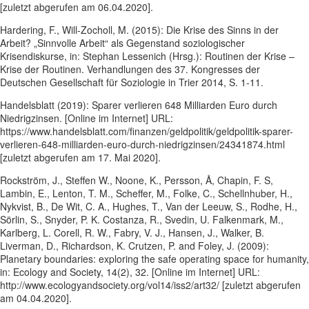
[zuletzt abgerufen am 06.04.2020].
Hardering, F., Will-Zocholl, M. (2015): Die Krise des Sinns in der
Arbeit? „Sinnvolle Arbeit“ als Gegenstand soziologischer
Krisendiskurse, in: Stephan Lessenich (Hrsg.): Routinen der Krise –
Krise der Routinen. Verhandlungen des 37. Kongresses der
Deutschen Gesellschaft für Soziologie in Trier 2014, S. 1-11.
Handelsblatt (2019): Sparer verlieren 648 Milliarden Euro durch
Niedrigzinsen. [Online im Internet] URL:
https://www.handelsblatt.com/finanzen/geldpolitik/geldpolitik-sparer-
verlieren-648-milliarden-euro-durch-niedrigzinsen/24341874.html
[zuletzt abgerufen am 17. Mai 2020].
Rockström, J., Steffen W., Noone, K., Persson, Å, Chapin, F. S,
Lambin, E., Lenton, T. M., Scheffer, M., Folke, C., Schellnhuber, H.,
Nykvist, B., De Wit, C. A., Hughes, T., Van der Leeuw, S., Rodhe, H.,
Sörlin, S., Snyder, P. K. Costanza, R., Svedin, U. Falkenmark, M.,
Karlberg, L. Corell, R. W., Fabry, V. J., Hansen, J., Walker, B.
Liverman, D., Richardson, K. Crutzen, P. and Foley, J. (2009):
Planetary boundaries: exploring the safe operating space for humanity,
in: Ecology and Society, 14(2), 32. [Online im Internet] URL:
http://www.ecologyandsociety.org/vol14/iss2/art32/ [zuletzt abgerufen
am 04.04.2020].