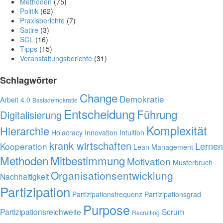
Methoden
(75)
Politik
(62)
Praxisberichte
(7)
Satire
(3)
SCL
(16)
Tipps
(15)
Veranstaltungsberichte
(31)
Schlagwörter
Change
Demokratie
Arbeit 4.0
Basisdemokratie
Entscheidung
Führung
Digitalisierung
Komplexität
Hierarchie
Holacracy
Innovation
Intuition
krank wirtschaften
Lernen
Kooperation
Lean Management
Methoden
Mitbestimmung
Motivation
Musterbruch
Organisationsentwicklung
Nachhaltigkeit
Partizipation
Partizipationsfrequenz
Partizipationsgrad
Purpose
Partizipationsreichweite
Scrum
Recruiting