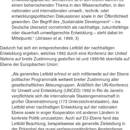
einem beherrschenden Thema in den Wissenschaften, in den
nationalen und internationalen umwelt-, technik- oder
entwicklungspolitischen Diskussionen sowie in der Öffentlichkeit
geworden. Der Begriff des „Sustainable Development“ – ins
Deutsche übersetzt vornehmlich als nachhaltige, zukunftsfähige
oder dauerhaft-umweltgerechte Entwicklung – steht dabei im
Mittelpunkt.“ (Jörissen et al. 1999, 3)
Dadurch hat sich ein entsprechendes Leitbild der nachhaltigen
Entwicklung ergeben, welches 1992 durch eine Konferenz der
United
Nations
auf breite Zustimmung gestoßen ist und 1995/96 ebenfalls auf
Ebene der Europäischen Union:
„Als generelles Leitbild erfreut er sich mittlerweile auf der Ebene
politischer Programmatik weltweit breiter Zustimmung aller
gesellschaftlichen Akteursgruppen. Anläßlich der UN-Konferenz
für Umwelt und Entwicklung (UNCED) 1992 in Rio de Janeiro
verpflichtete sich die internationale Staatengemeinschaft in
großer Übereinstimmung (173 Unterzeichnerstaaten), das
Leitbild einer nachhaltigen Entwicklung auf der nationalen
Ebene sowie in enger Kooperation mit anderen Ländern in
konkrete Politik umzusetzen. Auch auf EU-Ebene fand das
Leitbild Beachtung, beispielsweise als generelle Zielstellung in
der Präambel des quasi verfassungsähnlichen Amsterdamer