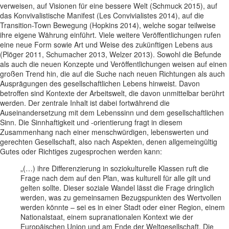
verweisen, auf Visionen für eine bessere Welt (Schmuck 2015), auf
das Konvivalistische Manifest (Les Convivialistes 2014), auf die
Transition-Town Bewegung (Hopkins 2014), welche sogar teilweise
ihre eigene Währung einführt. Viele weitere Veröffentlichungen rufen
eine neue Form sowie Art und Weise des zukünftigen Lebens aus
(Plöger 2011, Schumacher 2013, Welzer 2013). Sowohl die Befunde
als auch die neuen Konzepte und Veröffentlichungen weisen auf einen
großen Trend hin, die auf die Suche nach neuen Richtungen als auch
Ausprägungen des gesellschaftlichen Lebens hinweist. Davon
betroffen sind Kontexte der Arbeitswelt, die davon unmittelbar berührt
werden. Der zentrale Inhalt ist dabei fortwährend die
Auseinandersetzung mit dem Lebenssinn und dem gesellschaftlichen
Sinn. Die Sinnhaftigkeit und -orientierung fragt in diesem
Zusammenhang nach einer menschwürdigen, lebenswerten und
gerechten Gesellschaft, also nach Aspekten, denen allgemeingültig
Gutes oder Richtiges zugesprochen werden kann:
„(…) ihre Differenzierung in soziokulturelle Klassen ruft die
Frage nach dem auf den Plan, was kulturell für alle gilt und
gelten sollte. Dieser soziale Wandel lässt die Frage dringlich
werden, was zu gemeinsamen Bezugspunkten des Wertvollen
werden könnte – sei es in einer Stadt oder einer Region, einem
Nationalstaat, einem supranationalen Kontext wie der
Europäischen Union und am Ende der Weltgesellschaft. Die