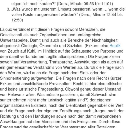
eigentlich noch kaufen?“ (Ders., Minute 09:56 bis 11:01)
„Was würde mit unserem Umsatz passieren, wenn … wenn die
vollen Kosten angerechnet würden?“ (Ders., Minute 12:44 bis
12:50)
Laloux verbindet mit diesen Fragen sowohl Menschen, die
Gesellschaft als auch Organisationen und umfangreiche
Umweltaspekte. Damit sind auch alle Bereiche der Nachhaltigkeit
abgedeckt: Ökologie, Ökonomie und Soziales. (Exkurs: eine
Replik
von Zeuch auf Kühl, im Hinblick auf die Schauseite von Purpose und
dem damit verbundenen Legitimationsproblem.) Die Fragen zielen
sowohl auf Verantwortung, Transparenz, Auswirkungen als auch auf
ein gemeinsames Verständnis von Werten ab. Durch die Frage nach
den Werten, wird auch die Frage nach dem Sinn- oder der
Sinnorientierung aufgeworfen. Die Fragen nach dem Recht (Kurzer
Exkurs und anschließende Provokation: Recht ist hier eine ethische
und keine juristische Fragestellung. Obwohl genau dieser Umstand
von Relevanz wäre: Was müsste passieren, damit Schwach-sinn-
sunternehmen nicht mehr juristisch legitim sind?) der eigenen
organisationalen Existenz, nach der Dienlichkeit gegenüber der Welt
und die Frage nach der eigenen Zerstörungsmacht, fragen nach der
Richtung und den Handlungen sowie nach den damit verbundenen
Auswirkungen auf den Menschen und das Erdsystem. Durch diese
Fragen wird die gesellschaftliche Verantwortung aller Beteiligten