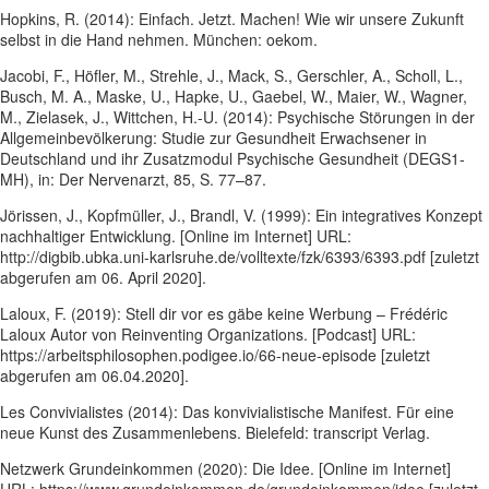
Hopkins, R. (2014): Einfach. Jetzt. Machen! Wie wir unsere Zukunft
selbst in die Hand nehmen. München: oekom.
Jacobi, F., Höfler, M., Strehle, J., Mack, S., Gerschler, A., Scholl, L.,
Busch, M. A., Maske, U., Hapke, U., Gaebel, W., Maier, W., Wagner,
M., Zielasek, J., Wittchen, H.-U. (2014): Psychische Störungen in der
Allgemeinbevölkerung: Studie zur Gesundheit Erwachsener in
Deutschland und ihr Zusatzmodul Psychische Gesundheit (DEGS1-
MH), in: Der Nervenarzt, 85, S. 77–87.
Jörissen, J., Kopfmüller, J., Brandl, V. (1999): Ein integratives Konzept
nachhaltiger Entwicklung. [Online im Internet] URL:
http://digbib.ubka.uni-karlsruhe.de/volltexte/fzk/6393/6393.pdf [zuletzt
abgerufen am 06. April 2020].
Laloux, F. (2019): Stell dir vor es gäbe keine Werbung – Frédéric
Laloux Autor von Reinventing Organizations. [Podcast] URL:
https://arbeitsphilosophen.podigee.io/66-neue-episode [zuletzt
abgerufen am 06.04.2020].
Les Convivialistes (2014): Das konvivialistische Manifest. Für eine
neue Kunst des Zusammenlebens. Bielefeld: transcript Verlag.
Netzwerk Grundeinkommen (2020): Die Idee. [Online im Internet]
URL: https://www.grundeinkommen.de/grundeinkommen/idee [zuletzt