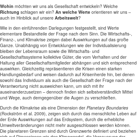
Wohin
möchten wir uns als Gesellschaft entwickeln? Welche
Richtung
schlagen wir ein?
An welche Werte
orientieren wir uns –
auch im Hinblick auf unsere
Arbeitswelt
?
Wie in den einführenden Darlegungen festgestellt, sind Werte
elementare Bestandteile der Frage nach dem Sinn. Die Wirtschafts-,
Finanz-, und Klimakrise zeigen dabei Auswirkungen auf das große
Ganze. Unabhängig von Entwicklungen wie der Individualisierung
bleiben der Lebensraum sowie die Wirtschafts- und
Gesellschaftssysteme kollektive Güter, die vom Verhalten und der
Haltung aller Gesellschaftsmitglieder abhängen und sich entsprechend
auswirken. Gleichzeitig repräsentieren die Krisen einen starken
Handlungsbedarf und weisen dadurch auf Krisenherde hin, bei denen
sowohl das Individuum als auch die Gesellschaft der Frage nach der
Verantwortung nicht ausweichen kann, um sich mit ihr
auseinanderzusetzen – dennoch finden sich selbstverständlich Mittel
und Wege, auch demgegenüber die Augen zu verschließen.
Durch die Klimakrise als eine Dimension der
Planetary Boundaries
(Rockström et al. 2009), zeigen sich durch das menschliche Leben auf
der Erde Auswirkungen auf das Erdsystem, durch die erhebliche
Umweltveränderungen nicht mehr ausgeschlossen werden können.
Die planetaren Grenzen sind durch Grenzwerte definiert und beziehen
sich auf Dimensionen wie den Klimawandel, die Versauerung der