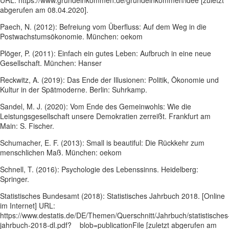
abgerufen am 08.04.2020].
Paech, N. (2012): Befreiung vom Überfluss: Auf dem Weg in die
Postwachstumsökonomie. München: oekom
Plöger, P. (2011): Einfach ein gutes Leben: Aufbruch in eine neue
Gesellschaft. München: Hanser
Reckwitz, A. (2019): Das Ende der Illusionen: Politik, Ökonomie und
Kultur in der Spätmoderne. Berlin: Suhrkamp.
Sandel, M. J. (2020): Vom Ende des Gemeinwohls: Wie die
Leistungsgesellschaft unsere Demokratien zerreißt. Frankfurt am
Main: S. Fischer.
Schumacher, E. F. (2013): Small is beautiful: Die Rückkehr zum
menschlichen Maß. München: oekom
Schnell, T. (2016): Psychologie des Lebenssinns. Heidelberg:
Springer.
Statistisches Bundesamt (2018): Statistisches Jahrbuch 2018. [Online
im Internet] URL:
https://www.destatis.de/DE/Themen/Querschnitt/Jahrbuch/statistisches
jahrbuch-2018-dl.pdf?__blob=publicationFile [zuletzt abgerufen am