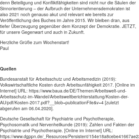
denn Beteiligung und Konfliktfähigkeiten sind nicht nur die Säulen der
Sinnorientierung – der Aufbruch der Unternehmensdemokraten ist
also 2021 noch genauso akut und relevant wie bereits zur
Veröffentlichung des Buches im Jahre 2015. Wir bleiben dran, aus
tiefer Überzeugung gegenüber dem Konzept der Demokratie. JETZT,
für unsere Gegenwart und auch in Zukunft.
Herzliche Grüße zum Wochenstart!
Paul
Quellen
Bundesanstalt für Arbeitsschutz und Arbeitsmedizin (2019):
Volkswirtschaftliche Kosten durch Arbeitsunfähigkeit 2017. [Online im
Internet] URL: https://www.baua.de/DE/Themen/Arbeitswelt-und-
Arbeitsschutz-im-Wandel/Arbeitsweltberichterstattung/Kosten-der-
AU/pdf/Kosten-2017.pdf?__blob=publicationFile&v=4 [zuletzt
abgerufen am 06.04.2020].
Deutsche Gesellschaft für Psychiatrie und Psychotherapie,
Psychosomatik und Nervenheilkunde (2019): Zahlen und Fakten der
Psychiatrie und Psychotherapie. [Online im Internet] URL:
https://www.dgppn.de/_Resources/Persistent/154e18a8cebe41667ae2