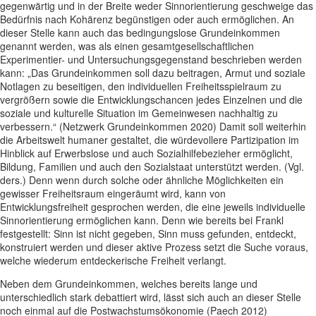
gegenwärtig und in der Breite weder Sinnorientierung geschweige das
Bedürfnis nach Kohärenz begünstigen oder auch ermöglichen. An
dieser Stelle kann auch das bedingungslose Grundeinkommen
genannt werden, was als einen gesamtgesellschaftlichen
Experimentier- und Untersuchungsgegenstand beschrieben werden
kann: „Das Grundeinkommen soll dazu beitragen, Armut und soziale
Notlagen zu beseitigen, den individuellen Freiheitsspielraum zu
vergrößern sowie die Entwicklungschancen jedes Einzelnen und die
soziale und kulturelle Situation im Gemeinwesen nachhaltig zu
verbessern.“ (Netzwerk Grundeinkommen 2020) Damit soll weiterhin
die Arbeitswelt humaner gestaltet, die würdevollere Partizipation im
Hinblick auf Erwerbslose und auch Sozialhilfebezieher ermöglicht,
Bildung, Familien und auch den Sozialstaat unterstützt werden. (Vgl.
ders.) Denn wenn durch solche oder ähnliche Möglichkeiten ein
gewisser Freiheitsraum eingeräumt wird, kann von
Entwicklungsfreiheit gesprochen werden, die eine jeweils individuelle
Sinnorientierung ermöglichen kann. Denn wie bereits bei Frankl
festgestellt: Sinn ist nicht gegeben, Sinn muss gefunden, entdeckt,
konstruiert werden und dieser aktive Prozess setzt die Suche voraus,
welche wiederum entdeckerische Freiheit verlangt.
Neben dem Grundeinkommen, welches bereits lange und
unterschiedlich stark debattiert wird, lässt sich auch an dieser Stelle
noch einmal auf die Postwachstumsökonomie (Paech 2012)