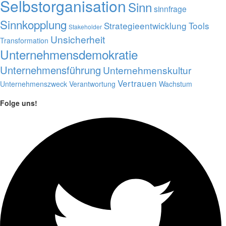
Selbstorganisation
Sinn
sinnfrage
Sinnkopplung
Strategieentwicklung
Tools
Stakeholder
Unsicherheit
Transformation
Unternehmensdemokratie
Unternehmensführung
Unternehmenskultur
Vertrauen
Unternehmenszweck
Verantwortung
Wachstum
Folge uns!